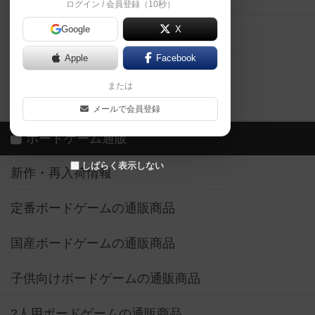
ログイン / 会員登録（10秒）
Google
X
ボドとも・会員一覧
Apple
Facebook
ボードゲーム業界コラム
または
ボドゲーマご利用案内
メールで会員登録
ボードゲーム通販
しばらく表示しない
新作・再入荷情報
定番ボードゲームの通販商品
国産ボードゲームの通販商品
子供向けボードゲームの通販商品
2人用ボードゲームの通販商品