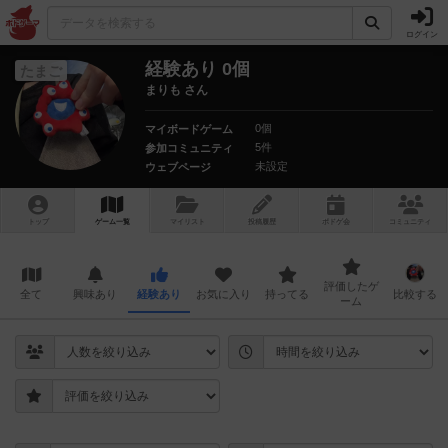
ログイン
経験あり 0個
たまご
まりも さん
0個
マイボードゲーム
5件
参加コミュニティ
未設定
ウェブページ
トップ
ゲーム一覧
マイリスト
投稿履歴
ボ
ドゲ
会
コミュニティ
評価したゲ
全て
興味あり
経験あり
お気に入り
持ってる
比較する
ーム