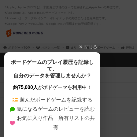
※Apple、Apple のロゴ は、米国および他の国々で登録されたApple Inc.の商標です。
※App Store は、Apple Inc.のサービスマークです。
※Android は、グーグル インコーポレイテッドの商標または登録商標です。
※Google Play とそのロゴは、Google Inc.の商標または登録商標です。
閉じる
ボドゲーマTOP
ボドとも一覧
まりも
マイボードゲーム
経験あ
ボドゲーマTOP
ボードゲームのプレイ履歴を記録し
て、
ボードゲームを検索する
自分のデータを管理しませんか？
約75,000人
がボドゲーマを利用中！
ボードゲームの新着レビュー
遊んだボードゲームを記録する
ボードゲーム会情報
気になるゲームのレビューを読む
お気に入り作品・所有リストの共
メカニクス特集
有
掲示板・トピックス