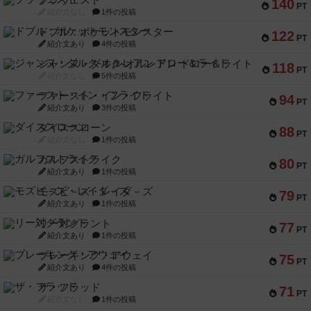
ブラヴェスト
140
PT
紹介文なし
1件の投稿
ドブル：ポケットモンスター
122
PT
紹介文あり
4件の投稿
ジャンヌ・ダルク-オルレアン ドロー＆ライト
118
PT
紹介文なし
5件の投稿
ファースト・イン・フライト
94
PT
紹介文あり
3件の投稿
ダイススローン
88
PT
紹介文なし
1件の投稿
ガルフストライク
80
PT
紹介文あり
1件の投稿
モズビ－ズ・レイダ－ズ
79
PT
紹介文あり
1件の投稿
リー対グラント
77
PT
紹介文あり
1件の投稿
ブレーキング・アウェイ
75
PT
紹介文あり
4件の投稿
ザ・フラッド
71
PT
紹介文なし
1件の投稿