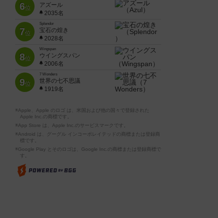
6
アズール
位
2035名
Splendor
7
宝石の煌き
位
2028名
Wingspan
8
ウイングスパン
位
2006名
7 Wonders
9
世界の七不思議
位
1919名
※Apple、Apple のロゴ は、米国および他の国々で登録された
Apple Inc.の商標です。
※App Store は、Apple Inc.のサービスマークです。
※Android は、グーグル インコーポレイテッドの商標または登録商
標です。
※Google Play とそのロゴは、Google Inc.の商標または登録商標で
す。