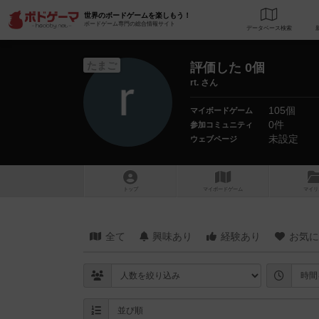
世界のボードゲームを楽しもう！
ボードゲーム専門の総合情報サイト
データベース
検
たまご
評価した 0個
rt. さん
105個
マイボードゲーム
0件
参加コミュニティ
未設定
ウェブページ
トップ
マイボードゲーム
マイリ
全て
興味あり
経験あり
お気に