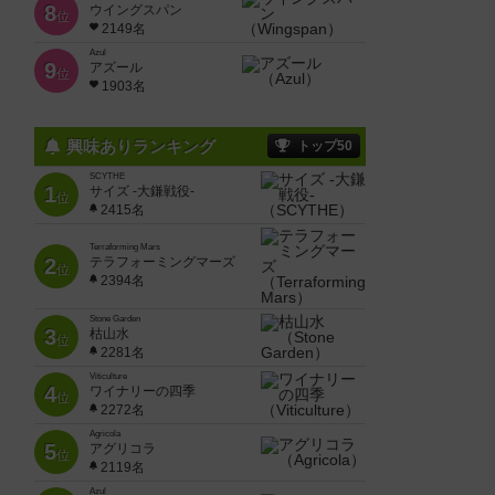
8
ウイングスパン
位
2149名
Azul
9
アズール
位
1903名
興味ありランキング
トップ50
SCYTHE
1
サイズ -大鎌戦役-
位
2415名
Terraforming Mars
2
テラフォーミングマーズ
位
2394名
Stone Garden
3
枯山水
位
2281名
Viticulture
4
ワイナリーの四季
位
2272名
Agricola
5
アグリコラ
位
2119名
Azul