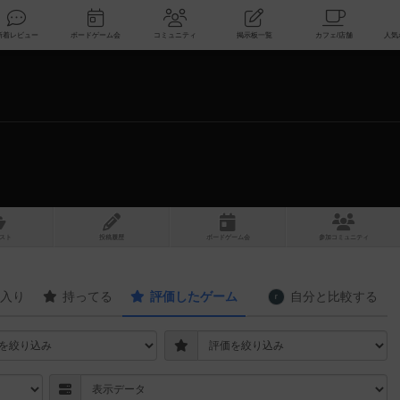
索
新着レビュー
ボードゲーム会
コミュニティ
掲示板一覧
スト
投稿履歴
ボ
ー
ドゲ
ーム
会
参加
コミュニティ
入り
持ってる
評価したゲーム
自分と
比較する