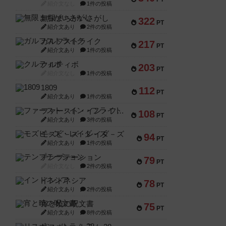
紹介文なし
1件の投稿
無限まちがいさがし
322
PT
紹介文あり
2件の投稿
ガルフストライク
217
PT
紹介文あり
1件の投稿
クルティボ
203
PT
紹介文なし
1件の投稿
1809
112
PT
紹介文あり
1件の投稿
ファースト・イン・フライト
108
PT
紹介文あり
3件の投稿
モズビ－ズ・レイダ－ズ
94
PT
紹介文あり
1件の投稿
テンプテーション
79
PT
紹介文なし
2件の投稿
インドネシア
78
PT
紹介文あり
2件の投稿
宵と暁の呪文書
75
PT
紹介文あり
8件の投稿