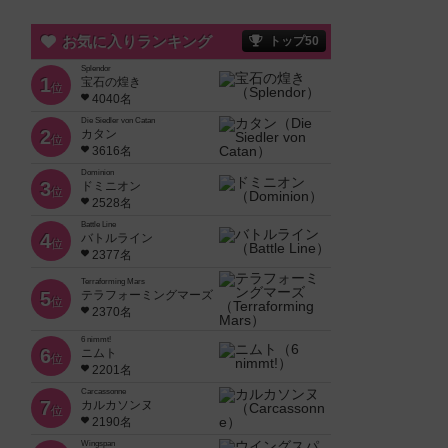
お気に入りランキング
トップ50
Splendor
1
宝石の煌き
位
4040名
Die Siedler von Catan
2
カタン
位
3616名
Dominion
3
ドミニオン
位
2528名
Battle Line
4
バトルライン
位
2377名
Terraforming Mars
5
テラフォーミングマーズ
位
2370名
6 nimmt!
6
ニムト
位
2201名
Carcassonne
7
カルカソンヌ
位
2190名
Wingspan