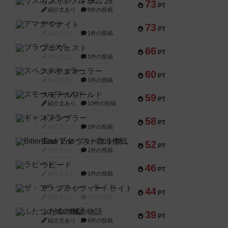
リスボン・トラム 28
73
PT
紹介文あり
9件の投稿
アマナイト
73
PT
紹介文なし
1件の投稿
ブラヴェスト
66
PT
紹介文なし
1件の投稿
スペクタキュラー
60
PT
紹介文なし
1件の投稿
スモールワールド
59
PT
紹介文あり
13件の投稿
ギャンブラー
58
PT
紹介文なし
2件の投稿
Bitter End ブタペスト救出作戦
52
PT
紹介文なし
1件の投稿
ラピード
46
PT
紹介文なし
1件の投稿
ザ・フラッフィー・ライト
44
PT
紹介文なし
0件の投稿
ふたつの城の物語
39
PT
紹介文あり
6件の投稿