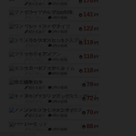
170
PT
紹介文あり
1件の投稿
ファイアー・ブルズ / 火牛陣
141
PT
紹介文なし
1件の投稿
ワン・トゥ・ファイブ
122
PT
紹介文あり
1件の投稿
トランスオリエント・エクスプレス
119
PT
紹介文なし
1件の投稿
フラットアイアン
118
PT
紹介文なし
2件の投稿
エコーズ・オブ・タイム
118
PT
紹介文なし
8件の投稿
南北戦争
79
PT
紹介文あり
1件の投稿
キャプテン・フリップ：イスラ・ボンバ
72
PT
紹介文なし
2件の投稿
メメントオンラインタクティクス
70
PT
紹介文あり
4件の投稿
パーミッド
68
PT
紹介文なし
1件の投稿