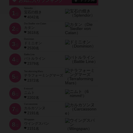
お気に入りランキング
トップ50
Splendor
1
宝石の煌き
位
4042名
Die Siedler von Catan
2
カタン
位
3618名
Dominion
3
ドミニオン
位
2530名
Battle Line
4
バトルライン
位
2379名
Terraforming Mars
5
テラフォーミングマーズ
位
2372名
6 nimmt!
6
ニムト
位
2202名
Carcassonne
7
カルカソンヌ
位
2191名
Wingspan
8
ウイングスパン
位
2151名