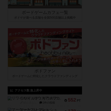
ボードゲームカフェ一覧
ボドゲが遊べる店舗を全国500店舗以上掲載中
ボドファン
ボードゲームに特化したクラウドファンディング
アクセス数 急上昇中
リワイルド：サウスアメリカ
552
PT
紹介文なし
2件の投稿
マーケットフレッシュ