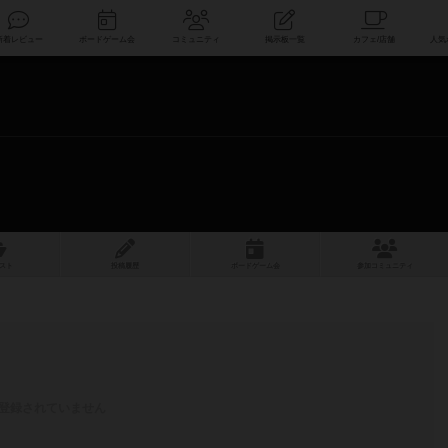
索
新着レビュー
ボードゲーム会
コミュニティ
掲示板一覧
スト
投稿履歴
ボ
ー
ドゲ
ーム
会
参加
コミュニティ
登録されていません