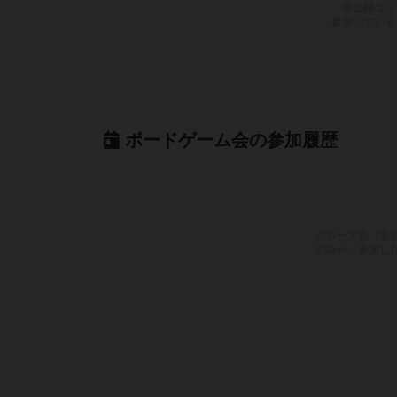
非公開コミ
参加している
ボードゲーム会の参加履歴
クローズ会（非
のみか、参加し