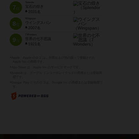
Splendor
7
宝石の煌き
位
2031名
Wingspan
8
ウイングスパン
位
2007名
7 Wonders
9
世界の七不思議
位
1921名
※Apple、Apple のロゴ は、米国および他の国々で登録された
Apple Inc.の商標です。
※App Store は、Apple Inc.のサービスマークです。
※Android は、グーグル インコーポレイテッドの商標または登録商
標です。
※Google Play とそのロゴは、Google Inc.の商標または登録商標で
す。