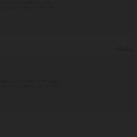
ュニティのみに参加しているか
コミュニティがないユーザーです
一覧を見る
公開コミュニティのボードゲーム会）
たボードゲーム会がないユーザーです