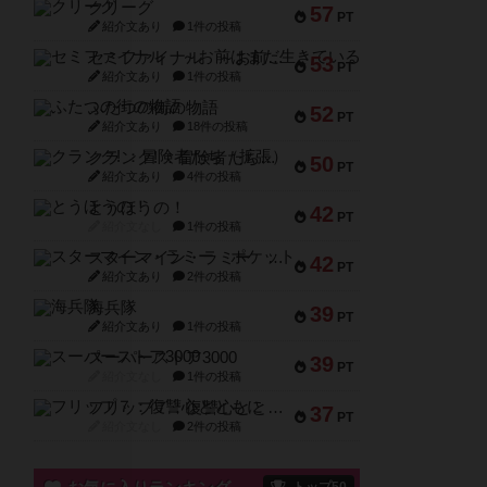
クリーグ
57
PT
紹介文あり
1件の投稿
セミファイナル ～お前はまだ生きている～
53
PT
紹介文あり
1件の投稿
ふたつの街の物語
52
PT
紹介文あり
18件の投稿
クランク! ：冒険者たち（拡張）
50
PT
紹介文あり
4件の投稿
とうほうの！
42
PT
紹介文なし
1件の投稿
スターマイン・ラミー ポケット
42
PT
紹介文あり
2件の投稿
海兵隊
39
PT
紹介文あり
1件の投稿
スーパーストア3000
39
PT
紹介文なし
1件の投稿
フリップ７：復讐心とともに
37
PT
紹介文なし
2件の投稿