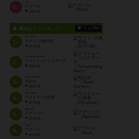
Azul
9
アズール
位
1904名
興味ありランキング
トップ50
SCYTHE
1
サイズ -大鎌戦役-
位
2416名
Terraforming Mars
2
テラフォーミングマーズ
位
2395名
Stone Garden
3
枯山水
位
2281名
Viticulture
4
ワイナリーの四季
位
2273名
Agricola
5
アグリコラ
位
2120名
Azul
6
アズール
位
2034名