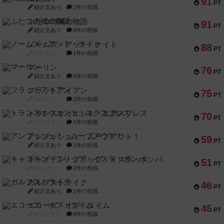
91
PT
紹介文あり
1件の投稿
ふたつの城の物語
91
PT
紹介文あり
6件の投稿
ノームズ・アット・ナイト
88
PT
紹介文なし
1件の投稿
マーリン
76
PT
紹介文あり
6件の投稿
フラットアイアン
75
PT
紹介文なし
2件の投稿
トランスオリエント・エクスプレス
70
PT
紹介文なし
1件の投稿
アンブッシュ！：ムーブアウト！
59
PT
紹介文あり
1件の投稿
キャプテン・フリップ：イスラ・ボンバ
51
PT
紹介文なし
2件の投稿
ガルフストライク
46
PT
紹介文あり
1件の投稿
エコーズ・オブ・タイム
45
PT
紹介文なし
8件の投稿