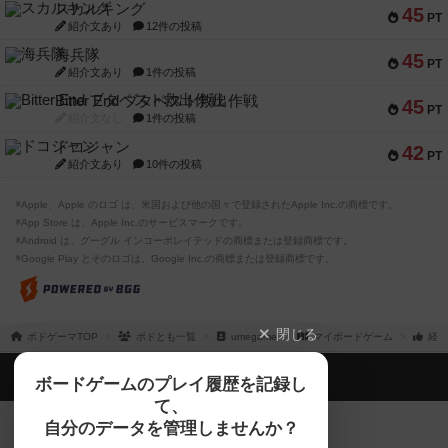
スカルキング
45
PT
紹介文あり
12件の投稿
海兵隊
45
PT
紹介文あり
1件の投稿
Bitter End ブタペスト救出作戦
45
PT
紹介文なし
1件の投稿
ドコジャン
42
PT
紹介文あり
10件の投稿
※Apple、Apple のロゴ は、米国および他の国々で登録されたApple Inc.の商標です。
※App Store は、Apple Inc.のサービスマークです。
※Android は、グーグル インコーポレイテッドの商標または登録商標です。
※Google Play とそのロゴは、Google Inc.の商標または登録商標です。
閉じる
ボドゲーマTOP
ボドとも一覧
umegame
マイボードゲーム
経験
ボドゲーマTOP
ボードゲームのプレイ履歴を記録し
て、
ボードゲームを検索する
自分のデータを管理しませんか？