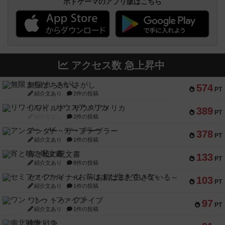
ボドゲーマのアプリ版はこちら
アクセス数 急上昇中
無限まちがいさがし
574
PT
紹介文あり
2件の投稿
リワイルド：サウスアメリカ
389
PT
紹介文なし
2件の投稿
アンダー・ザ・テーブラー
378
PT
紹介文あり
1件の投稿
宵と暁の呪文書
133
PT
紹介文あり
8件の投稿
セミファイナル ～お前はまだ生きている～
103
PT
紹介文あり
1件の投稿
ワン・トゥ・ファイブ
97
PT
紹介文あり
1件の投稿
南北戦争