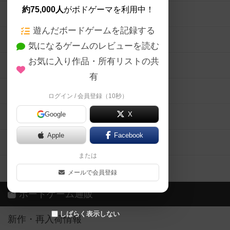
約75,000人
がボドゲーマを利用中！
ボードゲームの新着レビュー
遊んだボードゲームを記録する
ボードゲーム会情報
気になるゲームのレビューを読む
お気に入り作品・所有リストの共
メカニクス特集
有
掲示板・トピックス
ログイン / 会員登録（10秒）
Google
X
ボドとも・会員一覧
Apple
Facebook
ボードゲーム業界コラム
または
ボドゲーマご利用案内
メールで会員登録
ボードゲーム通販
しばらく表示しない
新作・再入荷情報