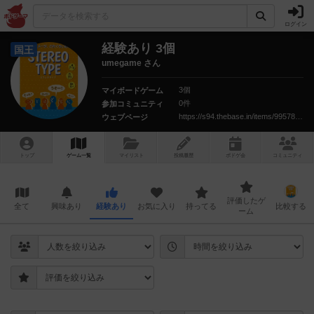
ログイン
経験あり 3個
国王
umegame さん
3個
マイボードゲーム
0件
参加コミュニティ
https://s94.thebase.in/items/99578433
ウェブページ
トップ
ゲーム一覧
マイリスト
投稿履歴
ボ
ドゲ
会
コミュニティ
評価したゲ
全て
興味あり
経験あり
お気に入り
持ってる
比較する
ーム