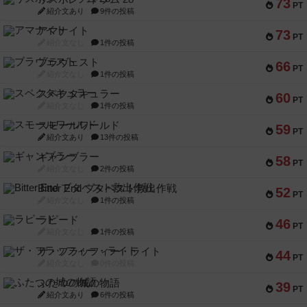
73
PT
紹介文あり
9件の投稿
アマナイト
73
PT
紹介文なし
1件の投稿
ブラヴェスト
66
PT
紹介文なし
1件の投稿
スペクタキュラー
60
PT
紹介文なし
1件の投稿
スモールワールド
59
PT
紹介文あり
13件の投稿
ギャンブラー
58
PT
紹介文なし
2件の投稿
Bitter End ブタペスト救出作戦
52
PT
紹介文なし
1件の投稿
ラピード
46
PT
紹介文なし
1件の投稿
ザ・フラッフィー・ライト
44
PT
紹介文なし
0件の投稿
ふたつの城の物語
39
PT
紹介文あり
6件の投稿