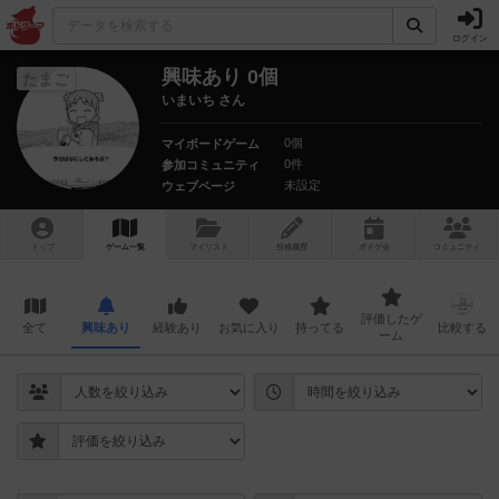
ログイン
興味あり 0個
たまご
いまいち さん
0個
マイボードゲーム
0件
参加コミュニティ
未設定
ウェブページ
トップ
ゲーム一覧
マイリスト
投稿履歴
ボ
ドゲ
会
コミュニティ
評価したゲ
全て
興味あり
経験あり
お気に入り
持ってる
比較する
ーム