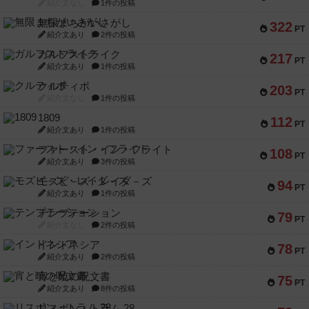
紹介文なし
1件の投稿
無限まちがいさがし
322
PT
紹介文あり
2件の投稿
ガルフストライク
217
PT
紹介文あり
1件の投稿
クルティボ
203
PT
紹介文なし
1件の投稿
1809
112
PT
紹介文あり
1件の投稿
ファースト・イン・フライト
108
PT
紹介文あり
3件の投稿
モズビ－ズ・レイダ－ズ
94
PT
紹介文あり
1件の投稿
テンプテーション
79
PT
紹介文なし
2件の投稿
インドネシア
78
PT
紹介文あり
2件の投稿
宵と暁の呪文書
75
PT
紹介文あり
8件の投稿
リスボン・トラム 28