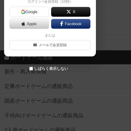
ログイン / 会員登録（10秒）
Google
X
ボドとも・会員一覧
Apple
Facebook
ボードゲーム業界コラム
または
ボドゲーマご利用案内
メールで会員登録
ボードゲーム通販
しばらく表示しない
新作・再入荷情報
定番ボードゲームの通販商品
国産ボードゲームの通販商品
子供向けボードゲームの通販商品
2人用ボードゲームの通販商品