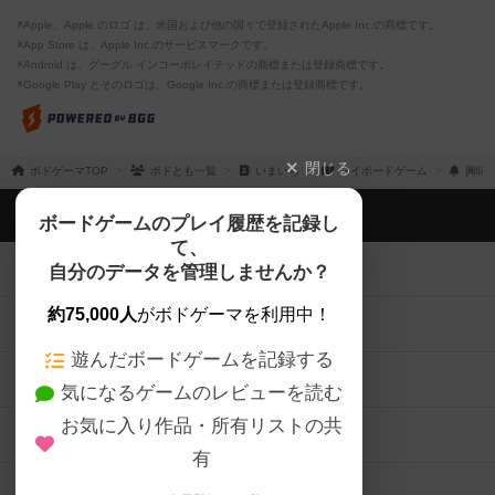
※Apple、Apple のロゴ は、米国および他の国々で登録されたApple Inc.の商標です。
※App Store は、Apple Inc.のサービスマークです。
※Android は、グーグル インコーポレイテッドの商標または登録商標です。
※Google Play とそのロゴは、Google Inc.の商標または登録商標です。
閉じる
ボドゲーマTOP
ボドとも一覧
いまいち
マイボードゲーム
興味
ボドゲーマTOP
ボードゲームのプレイ履歴を記録し
て、
ボードゲームを検索する
自分のデータを管理しませんか？
約75,000人
がボドゲーマを利用中！
ボードゲームの新着レビュー
遊んだボードゲームを記録する
ボードゲーム会情報
気になるゲームのレビューを読む
お気に入り作品・所有リストの共
メカニクス特集
有
掲示板・トピックス