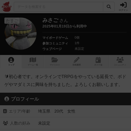
ログイン
みさご
さん
たまご
2025年01月19日から利用中
0個
マイボードゲーム
1件
参加コミュニティ
未設定
ウェブページ
トップ
ゲーム一覧
マイリスト
投稿履歴
ボ
ドゲ
会
コミュニティ
🔰初心者です。オンラインでTRPGをやっている延長で、ボド
ゲやマダミスに興味を持ちました。よろしくお願いします。
プロフィール
エリア/年齡
埼玉県 20代 女性
人数の好み
未設定