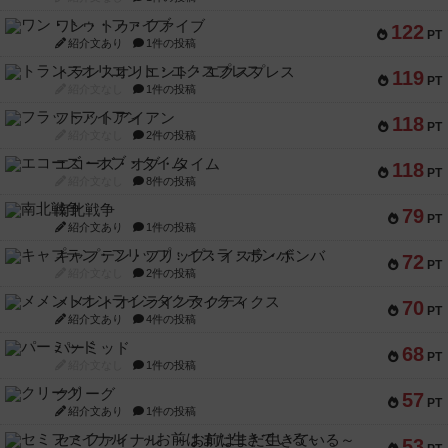
ワン・トゥ・ファイブ
122
PT
紹介文あり
1件の投稿
トランスオリエント・エクスプレス
119
PT
紹介文なし
1件の投稿
フラットアイアン
118
PT
紹介文なし
2件の投稿
エコーズ・オブ・タイム
118
PT
紹介文なし
8件の投稿
南北戦争
79
PT
紹介文あり
1件の投稿
キャプテン・フリップ：イスラ・ボンバ
72
PT
紹介文なし
2件の投稿
メメントオンラインタクティクス
70
PT
紹介文あり
4件の投稿
パーミッド
68
PT
紹介文なし
1件の投稿
クリーグ
57
PT
紹介文あり
1件の投稿
セミファイナル ～お前はまだ生きている～
53