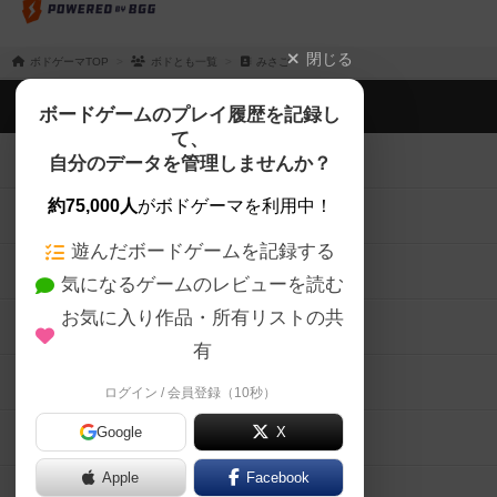
閉じる
ボドゲーマTOP
ボドとも一覧
みさご
ボドゲーマTOP
ボードゲームのプレイ履歴を記録し
て、
ボードゲームを検索する
自分のデータを管理しませんか？
約75,000人
がボドゲーマを利用中！
ボードゲームの新着レビュー
遊んだボードゲームを記録する
ボードゲーム会情報
気になるゲームのレビューを読む
お気に入り作品・所有リストの共
メカニクス特集
有
掲示板・トピックス
ログイン / 会員登録（10秒）
Google
X
ボドとも・会員一覧
Apple
Facebook
ボードゲーム業界コラム