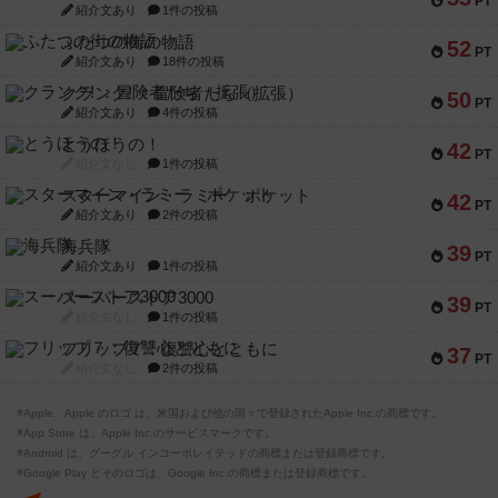
PT
紹介文あり
1件の投稿
ふたつの街の物語
52
PT
紹介文あり
18件の投稿
クランク! ：冒険者たち（拡張）
50
PT
紹介文あり
4件の投稿
とうほうの！
42
PT
紹介文なし
1件の投稿
スターマイン・ラミー ポケット
42
PT
紹介文あり
2件の投稿
海兵隊
39
PT
紹介文あり
1件の投稿
スーパーストア3000
39
PT
紹介文なし
1件の投稿
フリップ７：復讐心とともに
37
PT
紹介文なし
2件の投稿
※Apple、Apple のロゴ は、米国および他の国々で登録されたApple Inc.の商標です。
※App Store は、Apple Inc.のサービスマークです。
※Android は、グーグル インコーポレイテッドの商標または登録商標です。
※Google Play とそのロゴは、Google Inc.の商標または登録商標です。