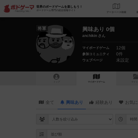
世界のボードゲームを楽しもう！
ボードゲーム専門の総合情報サイト
データベース
検
将軍
興味あり 0個
anchikin さん
12個
マイボードゲーム
0件
参加コミュニティ
未設定
ウェブページ
トップ
マイボードゲーム
マイリ
全て
興味あり
経験あり
お気に