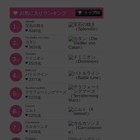
お気に入りランキング
トップ50
Splendor
1
宝石の煌き
位
4040名
Die Siedler von Catan
2
カタン
位
3616名
Dominion
3
ドミニオン
位
2528名
Battle Line
4
バトルライン
位
2377名
Terraforming Mars
5
テラフォーミングマーズ
位
2370名
6 nimmt!
6
ニムト
位
2201名
Carcassonne
7
カルカソンヌ
位
2190名
Wingspan