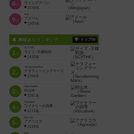
8
ウイングスパン
位
2149名
Azul
9
アズール
位
1903名
興味ありランキング
トップ50
SCYTHE
1
サイズ -大鎌戦役-
位
2415名
Terraforming Mars
2
テラフォーミングマーズ
位
2394名
Stone Garden
3
枯山水
位
2281名
Viticulture
4
ワイナリーの四季
位
2272名
Agricola
5
アグリコラ
位
2119名
Azul