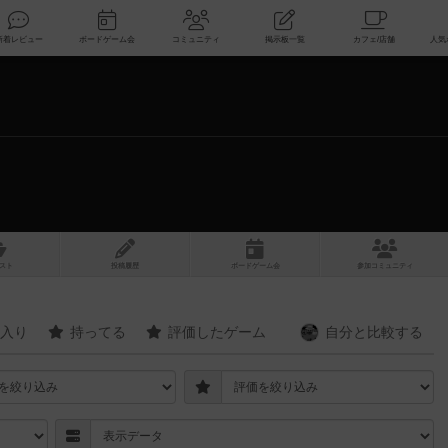
索
新着レビュー
ボードゲーム会
コミュニティ
掲示板一覧
スト
投稿履歴
ボ
ー
ドゲ
ーム
会
参加
コミュニティ
入り
持ってる
評価したゲーム
自分と
比較する