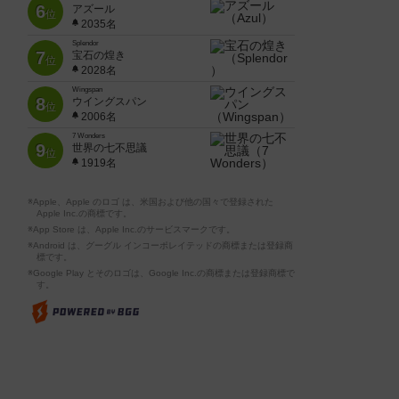
6
アズール
位
2035名
Splendor
7
宝石の煌き
位
2028名
Wingspan
8
ウイングスパン
位
2006名
7 Wonders
9
世界の七不思議
位
1919名
※Apple、Apple のロゴ は、米国および他の国々で登録された
Apple Inc.の商標です。
※App Store は、Apple Inc.のサービスマークです。
※Android は、グーグル インコーポレイテッドの商標または登録商
標です。
※Google Play とそのロゴは、Google Inc.の商標または登録商標で
す。