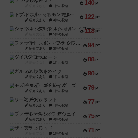
ブラヴェスト
140
PT
紹介文なし
1件の投稿
ドブル：ポケットモンスター
122
PT
紹介文あり
4件の投稿
ジャンヌ・ダルク-オルレアン ドロー＆ライト
118
PT
紹介文なし
5件の投稿
ファースト・イン・フライト
94
PT
紹介文あり
3件の投稿
ダイススローン
88
PT
紹介文なし
1件の投稿
ガルフストライク
80
PT
紹介文あり
1件の投稿
モズビ－ズ・レイダ－ズ
79
PT
紹介文あり
1件の投稿
リー対グラント
77
PT
紹介文あり
1件の投稿
ブレーキング・アウェイ
75
PT
紹介文あり
4件の投稿
ザ・フラッド
71
PT
紹介文なし
1件の投稿