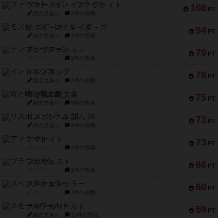
ファースト・イン・フライト
108
PT
紹介文あり
3件の投稿
モズビ－ズ・レイダ－ズ
94
PT
紹介文あり
1件の投稿
テンプテーション
79
PT
紹介文なし
2件の投稿
インドネシア
78
PT
紹介文あり
2件の投稿
宵と暁の呪文書
75
PT
紹介文あり
8件の投稿
リスボン・トラム 28
73
PT
紹介文あり
9件の投稿
アマナイト
73
PT
紹介文なし
1件の投稿
ブラヴェスト
66
PT
紹介文なし
1件の投稿
スペクタキュラー
60
PT
紹介文なし
1件の投稿
スモールワールド
59
PT
紹介文あり
13件の投稿