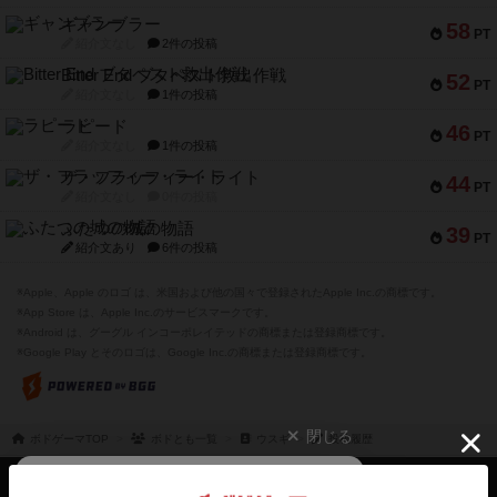
ギャンブラー
58
PT
紹介文なし
2件の投稿
Bitter End ブタペスト救出作戦
52
PT
紹介文なし
1件の投稿
ラピード
46
PT
紹介文なし
1件の投稿
ザ・フラッフィー・ライト
44
PT
紹介文なし
0件の投稿
ふたつの城の物語
39
PT
紹介文あり
6件の投稿
※Apple、Apple のロゴ は、米国および他の国々で登録されたApple Inc.の商標です。
※App Store は、Apple Inc.のサービスマークです。
※Android は、グーグル インコーポレイテッドの商標または登録商標です。
※Google Play とそのロゴは、Google Inc.の商標または登録商標です。
閉じる
ボドゲーマTOP
ボドとも一覧
ウスギ
投稿履歴
ボドゲーマTOP
ボードゲームのプレイ履歴を記録し