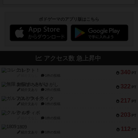
ボドゲーマのアプリ版はこちら
アクセス数 急上昇中
コレクト！
340
PT
紹介文なし
1件の投稿
無限まちがいさがし
322
PT
紹介文あり
2件の投稿
ガルフストライク
217
PT
紹介文あり
1件の投稿
クルティボ
203
PT
紹介文なし
1件の投稿
1809
112
PT
紹介文あり
1件の投稿