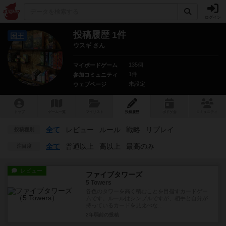
ログイン
投稿履歴 1件
国王
ウスギ さん
135個
マイボードゲーム
1件
参加コミュニティ
未設定
ウェブページ
トップ
ゲーム一覧
マイリスト
投稿履歴
ボ
ドゲ
会
コミュニティ
全て
レビュー
ルール
戦略
リプレイ
投稿種別
全て
普通以上
高以上
最高のみ
注目度
レビュー
ファイブタワーズ
5 Towers
各色のタワーを高く積むことを目指すカードゲー
ムです。ルールはシンプルですが、相手と自分が
持っているカードを見比べな...
2年弱前
の投稿