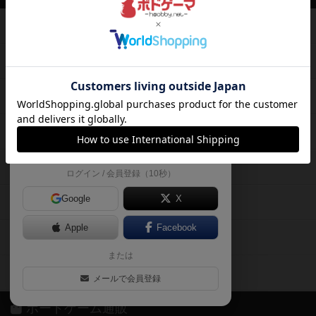
て、
ボードゲームを検索する
自分のデータを管理しませんか？
約75,000人
がボドゲーマを利用中！
ボードゲームの新着レビュー
遊んだボードゲームを記録する
ボードゲーム会情報
気になるゲームのレビューを読む
お気に入り作品・所有リストの共
メカニクス特集
有
掲示板・トピックス
ログイン / 会員登録（10秒）
Google
X
ボドとも・会員一覧
Apple
Facebook
ボードゲーム業界コラム
または
ボドゲーマご利用案内
メールで会員登録
ボードゲーム通販