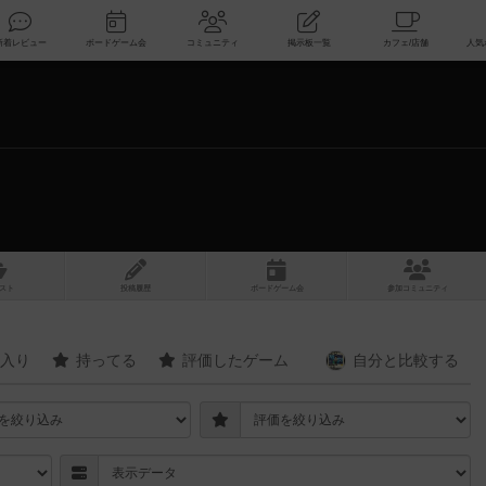
索
新着レビュー
ボードゲーム会
コミュニティ
掲示板一覧
スト
投稿履歴
ボ
ー
ドゲ
ーム
会
参加
コミュニティ
入り
持ってる
評価したゲーム
自分と
比較する