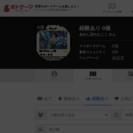
世界のボードゲームを楽しもう！
ボードゲーム専門の総合情報サイト
データベース
検
大臣
経験あり 0個
あおし旧ちたここ さん
0個
マイボードゲーム
0件
参加コミュニティ
未設定
ウェブページ
トップ
マイボードゲーム
マイリ
全て
興味あり
経験あり
お気に