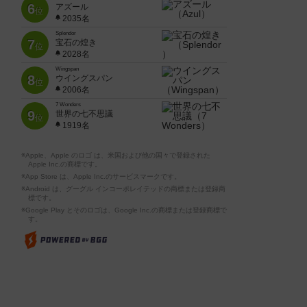
6
アズール
位
2035名
Splendor
7
宝石の煌き
位
2028名
Wingspan
8
ウイングスパン
位
2006名
7 Wonders
9
世界の七不思議
位
1919名
※Apple、Apple のロゴ は、米国および他の国々で登録された
Apple Inc.の商標です。
※App Store は、Apple Inc.のサービスマークです。
※Android は、グーグル インコーポレイテッドの商標または登録商
標です。
※Google Play とそのロゴは、Google Inc.の商標または登録商標で
す。