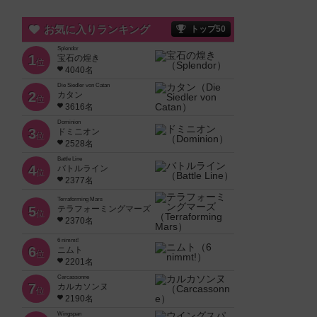
お気に入りランキング
トップ50
Splendor
1
宝石の煌き
位
4040名
Die Siedler von Catan
2
カタン
位
3616名
Dominion
3
ドミニオン
位
2528名
Battle Line
4
バトルライン
位
2377名
Terraforming Mars
5
テラフォーミングマーズ
位
2370名
6 nimmt!
6
ニムト
位
2201名
Carcassonne
7
カルカソンヌ
位
2190名
Wingspan