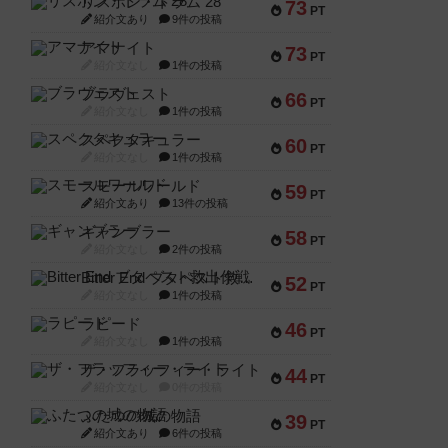
リスボン・トラム 28
73
PT
紹介文あり
9件の投稿
アマナイト
73
PT
紹介文なし
1件の投稿
ブラヴェスト
66
PT
紹介文なし
1件の投稿
スペクタキュラー
60
PT
紹介文なし
1件の投稿
スモールワールド
59
PT
紹介文あり
13件の投稿
ギャンブラー
58
PT
紹介文なし
2件の投稿
Bitter End ブタペスト救出作戦
52
PT
紹介文なし
1件の投稿
ラピード
46
PT
紹介文なし
1件の投稿
ザ・フラッフィー・ライト
44
PT
紹介文なし
0件の投稿
ふたつの城の物語
39
PT
紹介文あり
6件の投稿