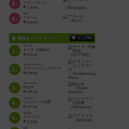
8
ウイングスパン
位
2149名
Azul
9
アズール
位
1903名
興味ありランキング
トップ50
SCYTHE
1
サイズ -大鎌戦役-
位
2415名
Terraforming Mars
2
テラフォーミングマーズ
位
2394名
Stone Garden
3
枯山水
位
2281名
Viticulture
4
ワイナリーの四季
位
2272名
Agricola
5
アグリコラ
位
2119名
Azul