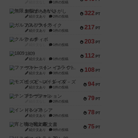
紹介文なし
1件の投稿
無限まちがいさがし
322
PT
紹介文あり
2件の投稿
ガルフストライク
217
PT
紹介文あり
1件の投稿
クルティボ
203
PT
紹介文なし
1件の投稿
1809
112
PT
紹介文あり
1件の投稿
ファースト・イン・フライト
108
PT
紹介文あり
3件の投稿
モズビ－ズ・レイダ－ズ
94
PT
紹介文あり
1件の投稿
テンプテーション
79
PT
紹介文なし
2件の投稿
インドネシア
78
PT
紹介文あり
2件の投稿
宵と暁の呪文書
75
PT
紹介文あり
8件の投稿