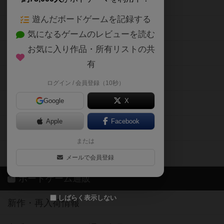
ボードゲームの新着レビュー
遊んだボードゲームを記録する
ボードゲーム会情報
気になるゲームのレビューを読む
お気に入り作品・所有リストの共
メカニクス特集
有
掲示板・トピックス
ログイン / 会員登録（10秒）
Google
X
ボドとも・会員一覧
Apple
Facebook
ボードゲーム業界コラム
または
ボドゲーマご利用案内
メールで会員登録
ボードゲーム通販
しばらく表示しない
新作・再入荷情報