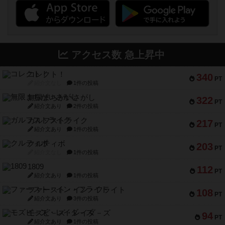
アクセス数 急上昇中
コレクト！
340
PT
紹介文なし
1件の投稿
無限まちがいさがし
322
PT
紹介文あり
2件の投稿
ガルフストライク
217
PT
紹介文あり
1件の投稿
クルティボ
203
PT
紹介文なし
1件の投稿
1809
112
PT
紹介文あり
1件の投稿
ファースト・イン・フライト
108
PT
紹介文あり
3件の投稿
モズビ－ズ・レイダ－ズ
94
PT
紹介文あり
1件の投稿