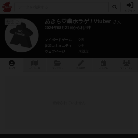
ログイン
あきら🤍👻ホラゲ / Vtuber
さん
たまご
2024年08月21日から利用中
0個
マイボードゲーム
0件
参加コミュニティ
未設定
ウェブページ
トップ
ゲーム一覧
マイリスト
投稿履歴
ボ
ドゲ
会
コミュニティ
登録されていません