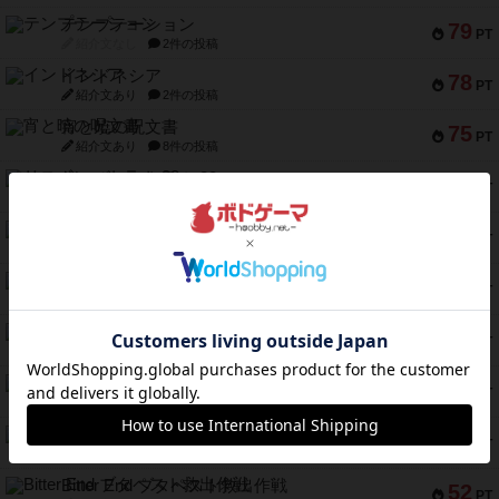
テンプテーション
79
PT
紹介文なし
2件の投稿
インドネシア
78
PT
紹介文あり
2件の投稿
宵と暁の呪文書
75
PT
紹介文あり
8件の投稿
リスボン・トラム 28
73
PT
紹介文あり
9件の投稿
アマナイト
73
PT
紹介文なし
1件の投稿
ブラヴェスト
66
PT
紹介文なし
1件の投稿
スペクタキュラー
60
PT
紹介文なし
1件の投稿
スモールワールド
59
PT
紹介文あり
13件の投稿
ギャンブラー
58
PT
紹介文なし
2件の投稿
Bitter End ブタペスト救出作戦
52
PT