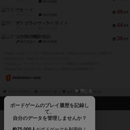
紹介文なし
1件の投稿
ラピード
46
PT
紹介文なし
1件の投稿
ザ・フラッフィー・ライト
44
PT
紹介文なし
0件の投稿
ふたつの城の物語
39
PT
紹介文あり
6件の投稿
※Apple、Apple のロゴ は、米国および他の国々で登録されたApple Inc.の商標です。
※App Store は、Apple Inc.のサービスマークです。
※Android は、グーグル インコーポレイテッドの商標または登録商標です。
※Google Play とそのロゴは、Google Inc.の商標または登録商標です。
閉じる
ボドゲーマTOP
ボドとも一覧
あきら🤍👻ホラゲ / Vtuber
ボドゲーマTOP
ボードゲームのプレイ履歴を記録し
て、
ボードゲームを検索する
自分のデータを管理しませんか？
約75,000人
がボドゲーマを利用中！