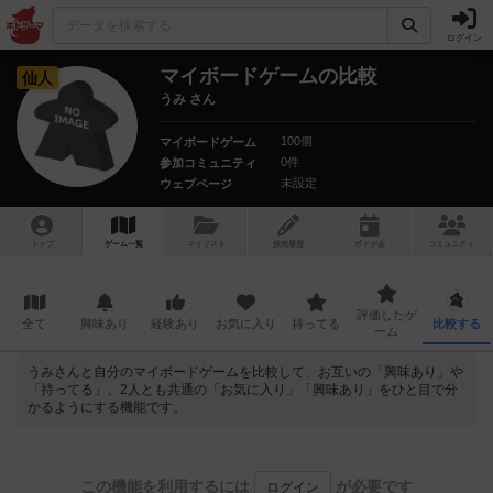
ログイン
マイボードゲームの比較
仙人
うみ さん
100個
マイボードゲーム
0件
参加コミュニティ
未設定
ウェブページ
トップ
ゲーム一覧
マイリスト
投稿履歴
ボ
ドゲ
会
コミュニティ
評価したゲ
全て
興味あり
経験あり
お気に入り
持ってる
比較する
ーム
うみさんと自分のマイボードゲームを比較して、お互いの「興味あり」や
「持ってる」、2人とも共通の「お気に入り」「興味あり」をひと目で分
かるようにする機能です。
この機能を利用するには
が必要です
ログイン