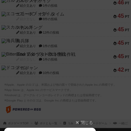
ガルフストライク
46
PT
紹介文あり
1件の投稿
エコーズ・オブ・タイム
45
PT
紹介文なし
8件の投稿
スカルキング
45
PT
紹介文あり
12件の投稿
海兵隊
45
PT
紹介文あり
1件の投稿
Bitter End ブタペスト救出作戦
45
PT
紹介文なし
1件の投稿
ドコジャン
42
PT
紹介文あり
10件の投稿
※Apple、Apple のロゴ は、米国および他の国々で登録されたApple Inc.の商標です。
※App Store は、Apple Inc.のサービスマークです。
※Android は、グーグル インコーポレイテッドの商標または登録商標です。
※Google Play とそのロゴは、Google Inc.の商標または登録商標です。
閉じる
ボドゲーマTOP
ボドとも一覧
うみ
マイボードゲーム
一緒に遊