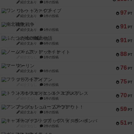
紹介文あり
1件の投稿
ワン・トゥ・ファイブ
97
PT
紹介文あり
1件の投稿
南北戦争
91
PT
紹介文あり
1件の投稿
ふたつの城の物語
91
PT
紹介文あり
6件の投稿
ノームズ・アット・ナイト
88
PT
紹介文なし
1件の投稿
マーリン
76
PT
紹介文あり
6件の投稿
フラットアイアン
75
PT
紹介文なし
2件の投稿
トランスオリエント・エクスプレス
70
PT
紹介文なし
1件の投稿
アンブッシュ！：ムーブアウト！
59
PT
紹介文あり
1件の投稿
キャプテン・フリップ：イスラ・ボンバ
51
PT
紹介文なし
2件の投稿