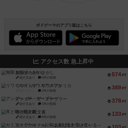
ボドゲーマのアプリ版はこちら
アクセス数 急上昇中
無限まちがいさがし
574
PT
紹介文あり
2件の投稿
リワイルド：サウスアメリカ
389
PT
紹介文なし
2件の投稿
アンダー・ザ・テーブラー
378
PT
紹介文あり
1件の投稿
宵と暁の呪文書
133
PT
紹介文あり
8件の投稿
セミファイナル ～お前はまだ生きている～
103
PT