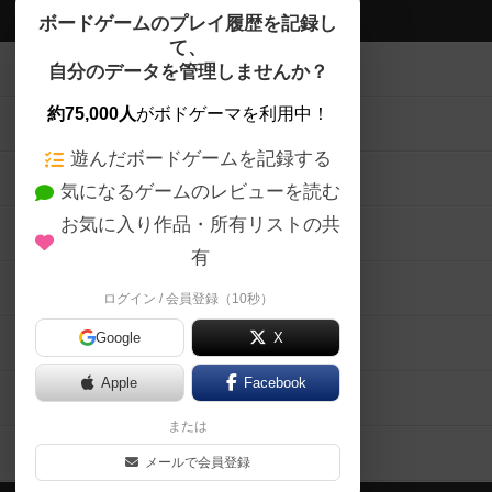
ボドゲーマTOP
ボードゲームのプレイ履歴を記録し
て、
ボードゲームを検索する
自分のデータを管理しませんか？
約75,000人
がボドゲーマを利用中！
ボードゲームの新着レビュー
遊んだボードゲームを記録する
ボードゲーム会情報
気になるゲームのレビューを読む
お気に入り作品・所有リストの共
メカニクス特集
有
掲示板・トピックス
ログイン / 会員登録（10秒）
Google
X
ボドとも・会員一覧
Apple
Facebook
ボードゲーム業界コラム
または
ボドゲーマご利用案内
メールで会員登録