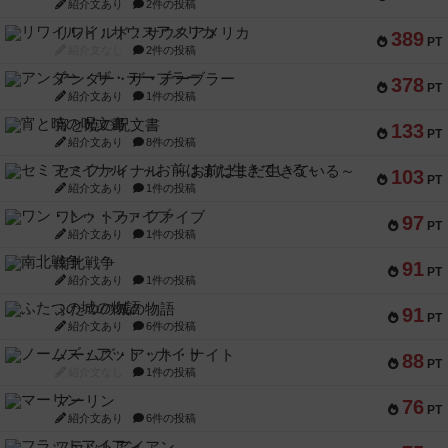
紹介文あり
2件の投稿
リワイルド：サウスアメリカ
389
PT
紹介文なし
2件の投稿
アンダー・ザ・テーブラー
378
PT
紹介文あり
1件の投稿
宵と暁の呪文書
133
PT
紹介文あり
8件の投稿
セミファイナル ～お前はまだ生きている～
103
PT
紹介文あり
1件の投稿
ワン・トゥ・ファイブ
97
PT
紹介文あり
1件の投稿
南北戦争
91
PT
紹介文あり
1件の投稿
ふたつの城の物語
91
PT
紹介文あり
6件の投稿
ノームズ・アット・ナイト
88
PT
紹介文なし
1件の投稿
マーリン
76
PT
紹介文あり
6件の投稿
フラットアイアン