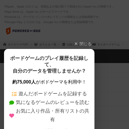
※Apple、Apple のロゴ は、米国および他の国々で登録されたApple Inc.の商標です。
※App Store は、Apple Inc.のサービスマークです。
※Android は、グーグル インコーポレイテッドの商標または登録商標です。
※Google Play とそのロゴは、Google Inc.の商標または登録商標です。
閉じる
ボドゲーマTOP
ボドとも一覧
七味とうがらし
マイボードゲーム
ボドゲーマTOP
ボードゲームのプレイ履歴を記録し
て、
ボードゲームを検索する
自分のデータを管理しませんか？
約75,000人
がボドゲーマを利用中！
ボードゲームの新着レビュー
遊んだボードゲームを記録する
ボードゲーム会情報
気になるゲームのレビューを読む
お気に入り作品・所有リストの共
メカニクス特集
有
掲示板・トピックス