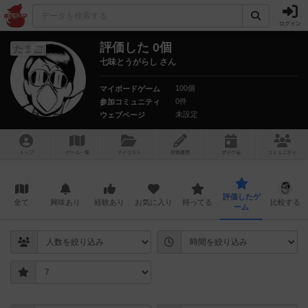
ログイン
評価した 0個
たまご
七味とうがらし さん
100個
マイボードゲーム
0件
参加コミュニティ
未設定
ウェブページ
トップ
ゲーム一覧
マイリスト
投稿履歴
ボ
ドゲ
会
コミュニティ
評価したゲ
全て
興味あり
経験あり
お気に入り
持ってる
比較する
ーム