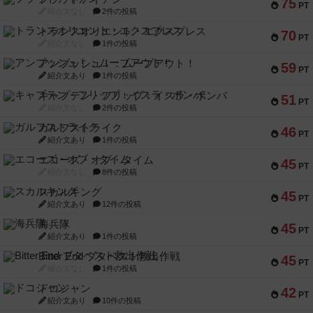
75
PT
紹介文なし
2件の投稿
トランスオリエント・エクスプレス
70
PT
紹介文なし
1件の投稿
アンブッシュ！：ムーブアウト！
59
PT
紹介文あり
1件の投稿
キャプテン・フリップ：イスラ・ボンバ
51
PT
紹介文なし
2件の投稿
ガルフストライク
46
PT
紹介文あり
1件の投稿
エコーズ・オブ・タイム
45
PT
紹介文なし
8件の投稿
スカルキング
45
PT
紹介文あり
12件の投稿
海兵隊
45
PT
紹介文あり
1件の投稿
Bitter End ブタペスト救出作戦
45
PT
紹介文なし
1件の投稿
ドコジャン
42
PT
紹介文あり
10件の投稿