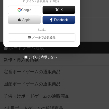
ログイン / 会員登録（10秒）
Google
X
ボドとも・会員一覧
Apple
Facebook
ボードゲーム業界コラム
または
ボドゲーマご利用案内
メールで会員登録
ボードゲーム通販
しばらく表示しない
新作・再入荷情報
定番ボードゲームの通販商品
国産ボードゲームの通販商品
子供向けボードゲームの通販商品
2人用ボードゲームの通販商品