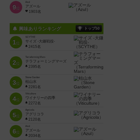
Azul
9
アズール
位
1903名
興味ありランキング
トップ50
SCYTHE
1
サイズ -大鎌戦役-
位
2415名
Terraforming Mars
2
テラフォーミングマーズ
位
2395名
Stone Garden
3
枯山水
位
2281名
Viticulture
4
ワイナリーの四季
位
2272名
Agricola
5
アグリコラ
位
2120名
Azul
6
アズール
位
2034名