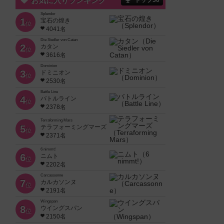
お気に入りランキング
トップ50
Splendor
1
宝石の煌き
位
4041名
Die Siedler von Catan
2
カタン
位
3616名
Dominion
3
ドミニオン
位
2530名
Battle Line
4
バトルライン
位
2378名
Terraforming Mars
5
テラフォーミングマーズ
位
2371名
6 nimmt!
6
ニムト
位
2202名
Carcassonne
7
カルカソンヌ
位
2191名
Wingspan
8
ウイングスパン
位
2150名