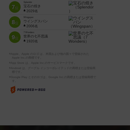
Splendor
7
宝石の煌き
位
2029名
Wingspan
8
ウイングスパン
位
2006名
7 Wonders
9
世界の七不思議
位
1920名
※Apple、Apple のロゴ は、米国および他の国々で登録された
Apple Inc.の商標です。
※App Store は、Apple Inc.のサービスマークです。
※Android は、グーグル インコーポレイテッドの商標または登録商
標です。
※Google Play とそのロゴは、Google Inc.の商標または登録商標で
す。