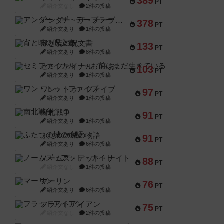
389
PT
紹介文なし
2件の投稿
アンダー・ザ・テーブラー
378
PT
紹介文あり
1件の投稿
宵と暁の呪文書
133
PT
紹介文あり
8件の投稿
セミファイナル ～お前はまだ生きている～
103
PT
紹介文あり
1件の投稿
ワン・トゥ・ファイブ
97
PT
紹介文あり
1件の投稿
南北戦争
91
PT
紹介文あり
1件の投稿
ふたつの城の物語
91
PT
紹介文あり
6件の投稿
ノームズ・アット・ナイト
88
PT
紹介文なし
1件の投稿
マーリン
76
PT
紹介文あり
6件の投稿
フラットアイアン
75
PT
紹介文なし
2件の投稿