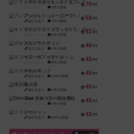
トランスオリエント・エクスプレス
70
PT
紹介文なし
1件の投稿
アンブッシュ！：ムーブアウト！
59
PT
紹介文あり
1件の投稿
キャプテン・フリップ：イスラ・ボンバ
51
PT
紹介文なし
2件の投稿
ガルフストライク
46
PT
紹介文あり
1件の投稿
エコーズ・オブ・タイム
45
PT
紹介文なし
8件の投稿
スカルキング
45
PT
紹介文あり
12件の投稿
海兵隊
45
PT
紹介文あり
1件の投稿
Bitter End ブタペスト救出作戦
45
PT
紹介文なし
1件の投稿
ドコジャン
42
PT
紹介文あり
10件の投稿