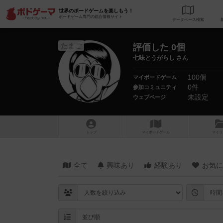
世界のボードゲームを楽しもう！
ボードゲーム専門の総合情報サイト
データベース
検
たまご
評価した 0個
七味とうがらし さん
100個
マイボードゲーム
0件
参加コミュニティ
未設定
ウェブページ
トップ
マイボードゲーム
マイリ
全て
興味あり
経験あり
お気に