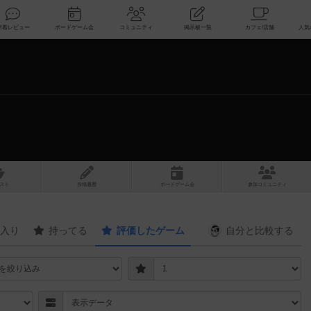
索
新着レビュー
ボードゲーム会
コミュニティ
掲示板一覧
スト
投稿履歴
ボ
ー
ドゲ
ーム
会
参加
コミュニティ
入り
持ってる
評価したゲーム
自分と
比較する