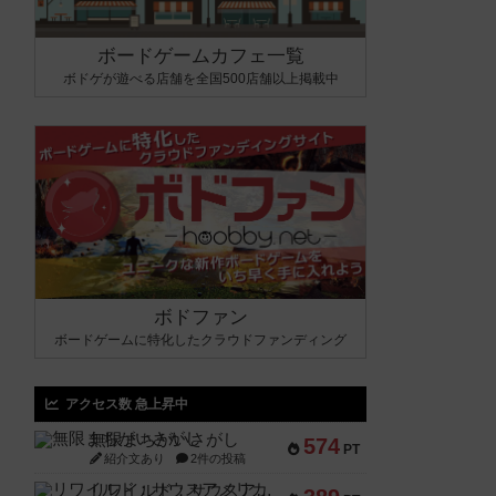
ボードゲームカフェ一覧
ボドゲが遊べる店舗を全国500店舗以上掲載中
ボドファン
ボードゲームに特化したクラウドファンディング
アクセス数 急上昇中
無限まちがいさがし
574
PT
紹介文あり
2件の投稿
リワイルド：サウスアメリカ