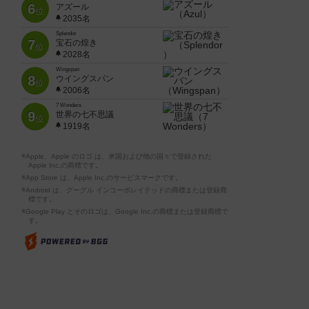
6
アズール
位
2035名
Splendor
7
宝石の煌き
位
2028名
Wingspan
8
ウイングスパン
位
2006名
7 Wonders
9
世界の七不思議
位
1919名
※Apple、Apple のロゴ は、米国および他の国々で登録された
Apple Inc.の商標です。
※App Store は、Apple Inc.のサービスマークです。
※Android は、グーグル インコーポレイテッドの商標または登録商
標です。
※Google Play とそのロゴは、Google Inc.の商標または登録商標で
す。