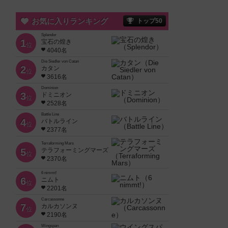
お気に入りランキング
トップ50
Splendor
1
宝石の煌き
位
4040名
Die Siedler von Catan
2
カタン
位
3616名
Dominion
3
ドミニオン
位
2528名
Battle Line
4
バトルライン
位
2377名
Terraforming Mars
5
テラフォーミングマーズ
位
2370名
6 nimmt!
6
ニムト
位
2201名
Carcassonne
7
カルカソンヌ
位
2190名
Wingspan