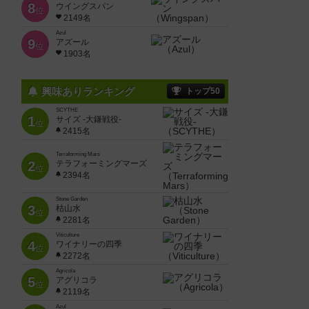
8
ウイングスパン
位
2149名
Azul
9
アズール
位
1903名
興味ありランキング
トップ50
SCYTHE
1
サイズ -大鎌戦役-
位
2415名
Terraforming Mars
2
テラフォーミングマーズ
位
2394名
Stone Garden
3
枯山水
位
2281名
Viticulture
4
ワイナリーの四季
位
2272名
Agricola
5
アグリコラ
位
2119名
Azul