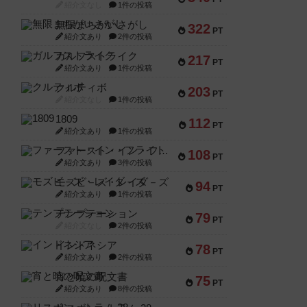
紹介文なし
1件の投稿
無限まちがいさがし
322
PT
紹介文あり
2件の投稿
ガルフストライク
217
PT
紹介文あり
1件の投稿
クルティボ
203
PT
紹介文なし
1件の投稿
1809
112
PT
紹介文あり
1件の投稿
ファースト・イン・フライト
108
PT
紹介文あり
3件の投稿
モズビ－ズ・レイダ－ズ
94
PT
紹介文あり
1件の投稿
テンプテーション
79
PT
紹介文なし
2件の投稿
インドネシア
78
PT
紹介文あり
2件の投稿
宵と暁の呪文書
75
PT
紹介文あり
8件の投稿