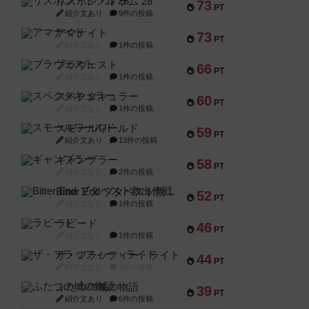
リスボン・トラム 28
73
PT
紹介文あり
9件の投稿
アマナイト
73
PT
紹介文なし
1件の投稿
ブラヴェスト
66
PT
紹介文なし
1件の投稿
スペクタキュラー
60
PT
紹介文なし
1件の投稿
スモールワールド
59
PT
紹介文あり
13件の投稿
ギャンブラー
58
PT
紹介文なし
2件の投稿
Bitter End ブタペスト救出作戦
52
PT
紹介文なし
1件の投稿
ラピード
46
PT
紹介文なし
1件の投稿
ザ・フラッフィー・ライト
44
PT
紹介文なし
0件の投稿
ふたつの城の物語
39
PT
紹介文あり
6件の投稿