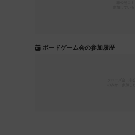
非公開コミ
参加している
ボードゲーム会の参加履歴
クローズ会（非
のみか、参加し