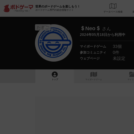
世界のボードゲームを楽しもう！
ボードゲーム専門の総合情報サイト
データベース
検
たまご
＄Neo＄
さん
2024年05月18日から利用中
33個
マイボードゲーム
0件
参加コミュニティ
未設定
ウェブページ
トップ
マイボードゲーム
マイリ