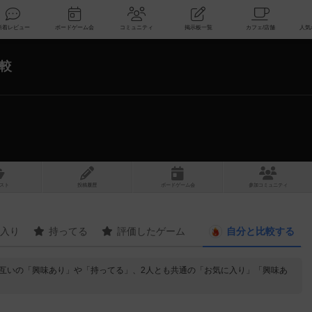
索
新着レビュー
ボードゲーム会
コミュニティ
掲示板一覧
較
スト
投稿履歴
ボ
ー
ドゲ
ーム
会
参加
コミュニティ
入り
持ってる
評価したゲーム
自分と
比較する
お互いの「興味あり」や「持ってる」、2人とも共通の「お気に入り」「興味あ