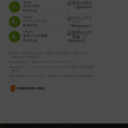
Splendor
7
宝石の煌き
位
2031名
Wingspan
8
ウイングスパン
位
2007名
7 Wonders
9
世界の七不思議
位
1921名
※Apple、Apple のロゴ は、米国および他の国々で登録された
Apple Inc.の商標です。
※App Store は、Apple Inc.のサービスマークです。
※Android は、グーグル インコーポレイテッドの商標または登録商
標です。
※Google Play とそのロゴは、Google Inc.の商標または登録商標で
す。