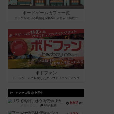
ボードゲームカフェ一覧
ボドゲが遊べる店舗を全国500店舗以上掲載中
ボドファン
ボードゲームに特化したクラウドファンディング
アクセス数 急上昇中
リワイルド：サウスアメリカ
552
PT
紹介文なし
2件の投稿
マーケットフレッシュ