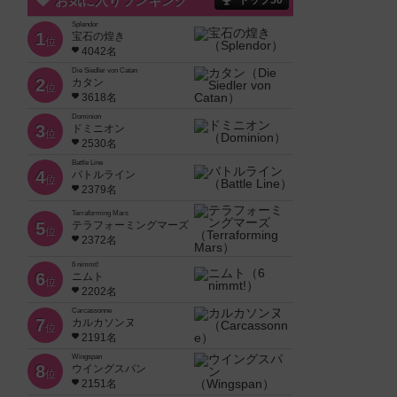
お気に入りランキング
トップ50
Splendor
1
宝石の煌き
位
4042名
Die Siedler von Catan
2
カタン
位
3618名
Dominion
3
ドミニオン
位
2530名
Battle Line
4
バトルライン
位
2379名
Terraforming Mars
5
テラフォーミングマーズ
位
2372名
6 nimmt!
6
ニムト
位
2202名
Carcassonne
7
カルカソンヌ
位
2191名
Wingspan
8
ウイングスパン
位
2151名