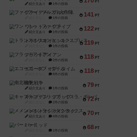
170
PT
紹介文あり
1件の投稿
ファイアー・ブルズ / 火牛陣
141
PT
紹介文なし
1件の投稿
ワン・トゥ・ファイブ
122
PT
紹介文あり
1件の投稿
トランスオリエント・エクスプレス
119
PT
紹介文なし
1件の投稿
フラットアイアン
118
PT
紹介文なし
2件の投稿
エコーズ・オブ・タイム
118
PT
紹介文なし
8件の投稿
南北戦争
79
PT
紹介文あり
1件の投稿
キャプテン・フリップ：イスラ・ボンバ
72
PT
紹介文なし
2件の投稿
メメントオンラインタクティクス
70
PT
紹介文あり
4件の投稿
パーミッド
68
PT
紹介文なし
1件の投稿