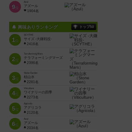
Azul
9
アズール
位
1904名
興味ありランキング
トップ50
SCYTHE
1
サイズ -大鎌戦役-
位
2416名
Terraforming Mars
2
テラフォーミングマーズ
位
2396名
Stone Garden
3
枯山水
位
2281名
Viticulture
4
ワイナリーの四季
位
2273名
Agricola
5
アグリコラ
位
2120名
Azul
6
アズール
位
2034名