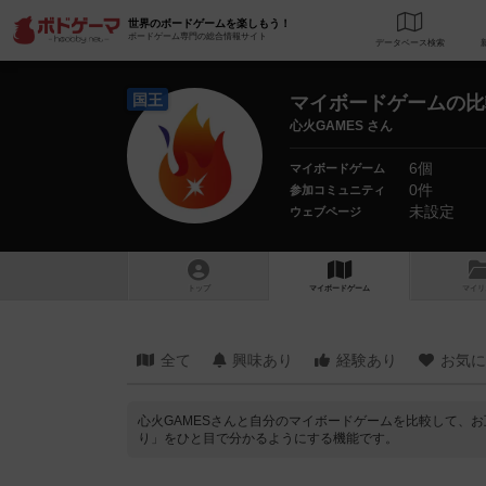
世界のボードゲームを楽しもう！
ボードゲーム専門の総合情報サイト
データベース
検
国王
マイボードゲームの比
心火GAMES さん
6個
マイボードゲーム
0件
参加コミュニティ
未設定
ウェブページ
トップ
マイボードゲーム
マイリ
全て
興味あり
経験あり
お気に
心火GAMESさんと自分のマイボードゲームを比較して、
り」をひと目で分かるようにする機能です。