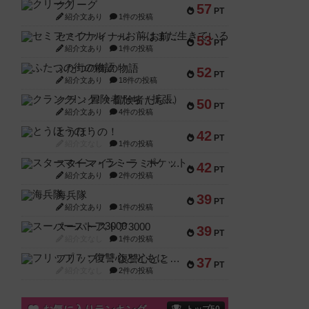
クリーグ
57
PT
紹介文あり
1件の投稿
セミファイナル ～お前はまだ生きている～
53
PT
紹介文あり
1件の投稿
ふたつの街の物語
52
PT
紹介文あり
18件の投稿
クランク! ：冒険者たち（拡張）
50
PT
紹介文あり
4件の投稿
とうほうの！
42
PT
紹介文なし
1件の投稿
スターマイン・ラミー ポケット
42
PT
紹介文あり
2件の投稿
海兵隊
39
PT
紹介文あり
1件の投稿
スーパーストア3000
39
PT
紹介文なし
1件の投稿
フリップ７：復讐心とともに
37
PT
紹介文なし
2件の投稿