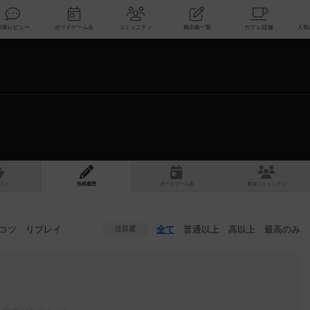
索
新着レビュー
ボードゲーム会
コミュニティ
掲示板一覧
スト
投稿履歴
ボ
ー
ドゲ
ーム
会
参加
コミュニティ
コツ
リプレイ
全て
普通以上
高以上
最高のみ
注目度