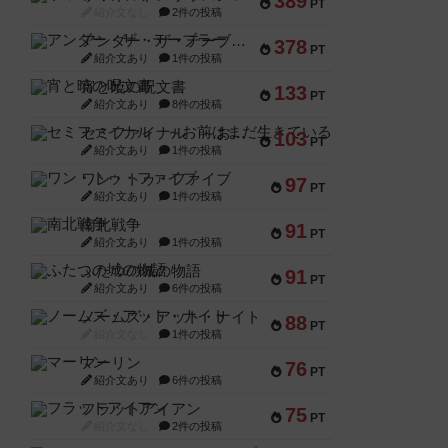
389
PT
紹介文なし
2件の投稿
アンダー・ザ・テーブラー
378
PT
紹介文あり
1件の投稿
宵と暁の呪文書
133
PT
紹介文あり
8件の投稿
セミファイナル ～お前はまだ生きている～
103
PT
紹介文あり
1件の投稿
ワン・トゥ・ファイブ
97
PT
紹介文あり
1件の投稿
南北戦争
91
PT
紹介文あり
1件の投稿
ふたつの城の物語
91
PT
紹介文あり
6件の投稿
ノームズ・アット・ナイト
88
PT
紹介文なし
1件の投稿
マーリン
76
PT
紹介文あり
6件の投稿
フラットアイアン
75
PT
紹介文なし
2件の投稿