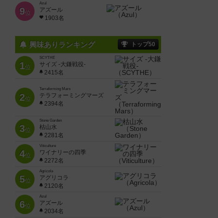
Azul
9
アズール
位
1903名
興味ありランキング
トップ50
SCYTHE
1
サイズ -大鎌戦役-
位
2415名
Terraforming Mars
2
テラフォーミングマーズ
位
2394名
Stone Garden
3
枯山水
位
2281名
Viticulture
4
ワイナリーの四季
位
2272名
Agricola
5
アグリコラ
位
2120名
Azul
6
アズール
位
2034名