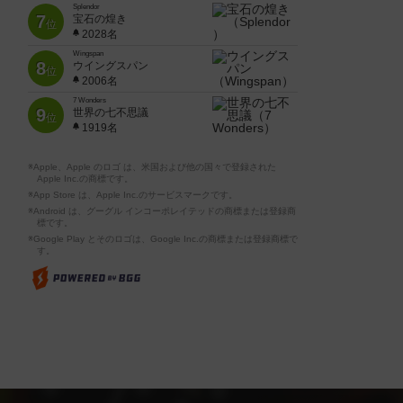
Splendor
7
宝石の煌き
位
2028名
Wingspan
8
ウイングスパン
位
2006名
7 Wonders
9
世界の七不思議
位
1919名
※Apple、Apple のロゴ は、米国および他の国々で登録された
Apple Inc.の商標です。
※App Store は、Apple Inc.のサービスマークです。
※Android は、グーグル インコーポレイテッドの商標または登録商
標です。
※Google Play とそのロゴは、Google Inc.の商標または登録商標で
す。