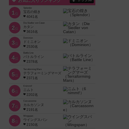
お気に入りランキング
トップ50
Splendor
1
宝石の煌き
位
4041名
Die Siedler von Catan
2
カタン
位
3616名
Dominion
3
ドミニオン
位
2530名
Battle Line
4
バトルライン
位
2378名
Terraforming Mars
5
テラフォーミングマーズ
位
2371名
6 nimmt!
6
ニムト
位
2202名
Carcassonne
7
カルカソンヌ
位
2191名
Wingspan
8
ウイングスパン
位
2150名