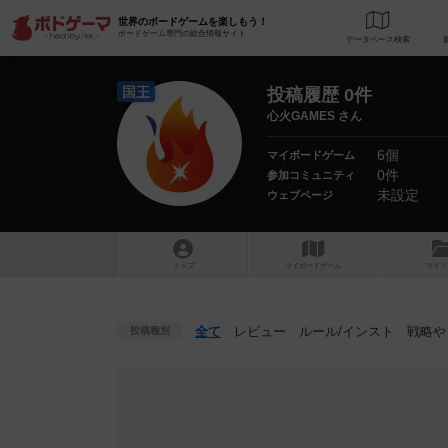
世界のボードゲームを楽しもう！
ボードゲーム専門の総合情報サイト
データベース
検
国王
投稿履歴 0件
心火GAMES さん
6個
マイボードゲーム
0件
参加コミュニティ
未設定
ウェブページ
トップ
マイボードゲーム
マイリ
全て
レビュー
ルール
/インスト
戦略
や
投稿種別