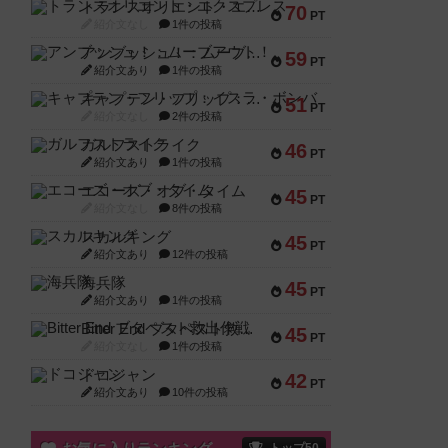
トランスオリエント・エクスプレス
70
PT
紹介文なし
1件の投稿
アンブッシュ！：ムーブアウト！
59
PT
紹介文あり
1件の投稿
キャプテン・フリップ：イスラ・ボンバ
51
PT
紹介文なし
2件の投稿
ガルフストライク
46
PT
紹介文あり
1件の投稿
エコーズ・オブ・タイム
45
PT
紹介文なし
8件の投稿
スカルキング
45
PT
紹介文あり
12件の投稿
海兵隊
45
PT
紹介文あり
1件の投稿
Bitter End ブタペスト救出作戦
45
PT
紹介文なし
1件の投稿
ドコジャン
42
PT
紹介文あり
10件の投稿