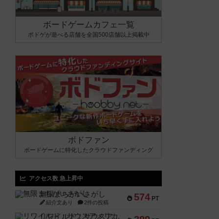
ボードゲームカフェ一覧
ボドゲが遊べる店舗を全国500店舗以上掲載中
ボドファン
ボードゲームに特化したクラウドファンディング
アクセス数 急上昇中
無限まちがいさがし
574
PT
紹介文あり
2件の投稿
リワイルド：サウスアメリカ