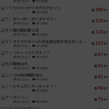
紹介文あり
2件の投稿
リワイルド：サウスアメリカ
389
PT
紹介文なし
2件の投稿
アンダー・ザ・テーブラー
378
PT
紹介文あり
1件の投稿
宵と暁の呪文書
133
PT
紹介文あり
8件の投稿
セミファイナル ～お前はまだ生きている～
103
PT
紹介文あり
1件の投稿
ワン・トゥ・ファイブ
97
PT
紹介文あり
1件の投稿
南北戦争
91
PT
紹介文あり
1件の投稿
ふたつの城の物語
91
PT
紹介文あり
6件の投稿
ノームズ・アット・ナイト
88
PT
紹介文なし
1件の投稿
マーリン
76
PT
紹介文あり
6件の投稿
フラットアイアン