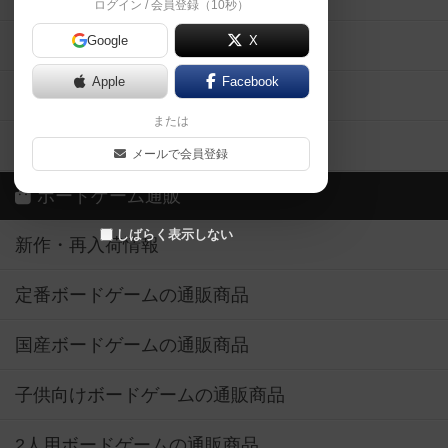
ログイン / 会員登録（10秒）
Google
X
ボドとも・会員一覧
Apple
Facebook
ボードゲーム業界コラム
または
ボドゲーマご利用案内
メールで会員登録
ボードゲーム通販
しばらく表示しない
新作・再入荷情報
定番ボードゲームの通販商品
国産ボードゲームの通販商品
子供向けボードゲームの通販商品
2人用ボードゲームの通販商品