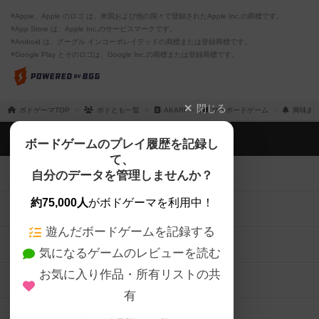
※Apple、Apple のロゴ は、米国および他の国々で登録されたApple Inc.の商標です。
※App Store は、Apple Inc.のサービスマークです。
※Android は、グーグル インコーポレイテッドの商標または登録商標です。
※Google Play とそのロゴは、Google Inc.の商標または登録商標です。
閉じる
ボドゲーマTOP
ボドとも一覧
AKARI
マイボードゲーム
興味あ
ボドゲーマTOP
ボードゲームのプレイ履歴を記録し
て、
ボードゲームを検索する
自分のデータを管理しませんか？
約75,000人
がボドゲーマを利用中！
ボードゲームの新着レビュー
遊んだボードゲームを記録する
ボードゲーム会情報
気になるゲームのレビューを読む
お気に入り作品・所有リストの共
メカニクス特集
有
掲示板・トピックス