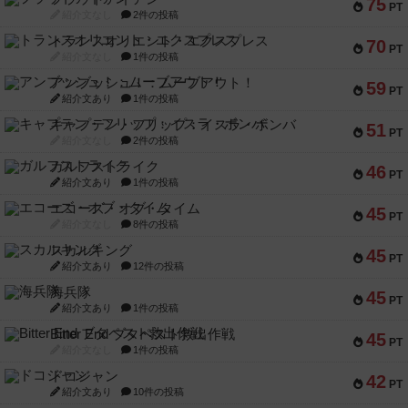
75
PT
紹介文なし
2件の投稿
トランスオリエント・エクスプレス
70
PT
紹介文なし
1件の投稿
アンブッシュ！：ムーブアウト！
59
PT
紹介文あり
1件の投稿
キャプテン・フリップ：イスラ・ボンバ
51
PT
紹介文なし
2件の投稿
ガルフストライク
46
PT
紹介文あり
1件の投稿
エコーズ・オブ・タイム
45
PT
紹介文なし
8件の投稿
スカルキング
45
PT
紹介文あり
12件の投稿
海兵隊
45
PT
紹介文あり
1件の投稿
Bitter End ブタペスト救出作戦
45
PT
紹介文なし
1件の投稿
ドコジャン
42
PT
紹介文あり
10件の投稿