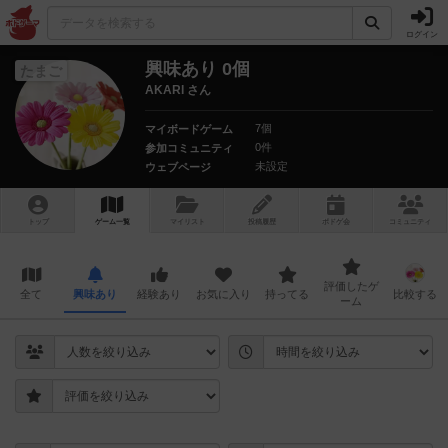
ログイン
興味あり 0個
たまご
AKARI さん
7個
マイボードゲーム
0件
参加コミュニティ
未設定
ウェブページ
トップ
ゲーム一覧
マイリスト
投稿履歴
ボ
ドゲ
会
コミュニティ
評価したゲ
全て
興味あり
経験あり
お気に入り
持ってる
比較する
ーム