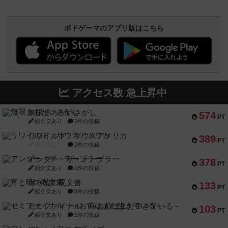
ボドゲーマのアプリ版はこちら
アクセス数 急上昇中
無限まちがいさがし
574
PT
紹介文あり
2件の投稿
リワイルド：サウスアメリカ
389
PT
紹介文なし
2件の投稿
アンダー・ザ・テーブラー
378
PT
紹介文あり
1件の投稿
宵と暁の呪文書
133
PT
紹介文あり
8件の投稿
セミファイナル ～お前はまだ生きている～
103
PT
紹介文あり
1件の投稿