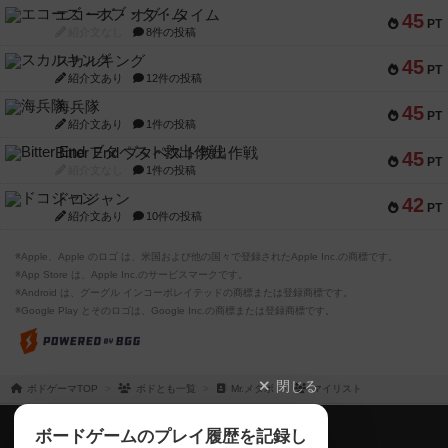
エコーズ・オブ・タイム
45
PT
紹介文なし
8件の投稿
スカルキング
45
PT
紹介文あり
12件の投稿
海兵隊
45
PT
紹介文あり
1件の投稿
Bitter End ブタペスト救出作戦
45
PT
紹介文なし
1件の投稿
ドコジャン
42
PT
紹介文あり
10件の投稿
※Apple、Apple のロゴ は、米国および他の国々で登録されたApple Inc.の商標です。
※App Store は、Apple Inc.のサービスマークです。
※Android は、グーグル インコーポレイテッドの商標または登録商標です。
※Google Play とそのロゴは、Google Inc.の商標または登録商標です。
閉じる
ボドゲーマTOP
ボドとも一覧
Mr.メタボ
マイリスト
ボドゲーマTOP
ボードゲームのプレイ履歴を記録し