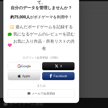
て、
ボードゲームを検索する
自分のデータを管理しませんか？
約75,000人
がボドゲーマを利用中！
ボードゲームの新着レビュー
遊んだボードゲームを記録する
ボードゲーム会情報
気になるゲームのレビューを読む
お気に入り作品・所有リストの共
メカニクス特集
有
掲示板・トピックス
ログイン / 会員登録（10秒）
Google
X
ボドとも・会員一覧
Apple
Facebook
ボードゲーム業界コラム
または
ボドゲーマご利用案内
メールで会員登録
ボードゲーム通販