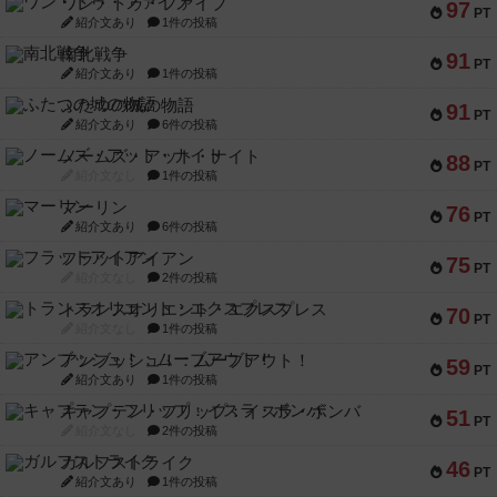
ワン・トゥ・ファイブ
97
PT
紹介文あり
1件の投稿
南北戦争
91
PT
紹介文あり
1件の投稿
ふたつの城の物語
91
PT
紹介文あり
6件の投稿
ノームズ・アット・ナイト
88
PT
紹介文なし
1件の投稿
マーリン
76
PT
紹介文あり
6件の投稿
フラットアイアン
75
PT
紹介文なし
2件の投稿
トランスオリエント・エクスプレス
70
PT
紹介文なし
1件の投稿
アンブッシュ！：ムーブアウト！
59
PT
紹介文あり
1件の投稿
キャプテン・フリップ：イスラ・ボンバ
51
PT
紹介文なし
2件の投稿
ガルフストライク
46
PT
紹介文あり
1件の投稿