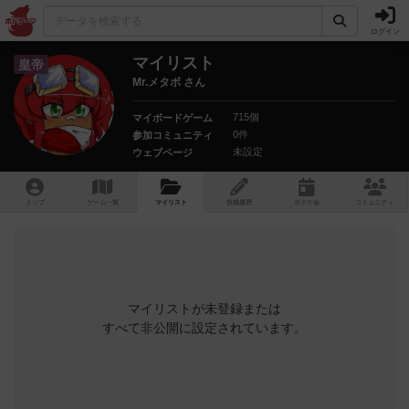
ログイン
マイリスト
皇帝
Mr.メタボ さん
715個
マイボードゲーム
0件
参加コミュニティ
未設定
ウェブページ
トップ
ゲーム一覧
マイリスト
投稿履歴
ボ
ドゲ
会
コミュニティ
マイリストが未登録または
すべて非公開に設定されています。