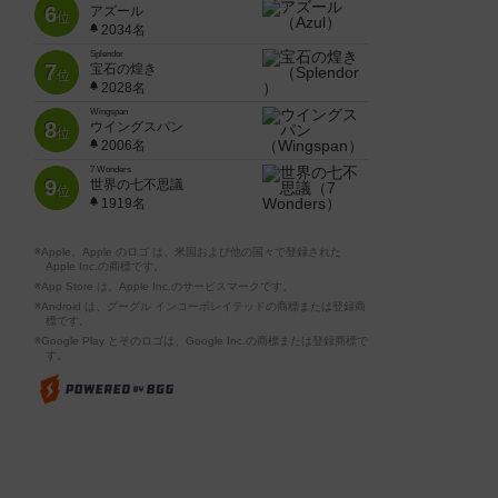
6
アズール
位
2034名
Splendor
7
宝石の煌き
位
2028名
Wingspan
8
ウイングスパン
位
2006名
7 Wonders
9
世界の七不思議
位
1919名
※Apple、Apple のロゴ は、米国および他の国々で登録された
Apple Inc.の商標です。
※App Store は、Apple Inc.のサービスマークです。
※Android は、グーグル インコーポレイテッドの商標または登録商
標です。
※Google Play とそのロゴは、Google Inc.の商標または登録商標で
す。