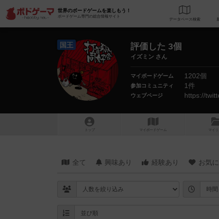
世界のボードゲームを楽しもう！
ボードゲーム専門の総合情報サイト
データベース
検
国王
評価した 3個
イズミン さん
1202個
マイボードゲーム
1件
参加コミュニティ
https://twi
ウェブページ
トップ
マイボードゲーム
マイリ
全て
興味あり
経験あり
お気に