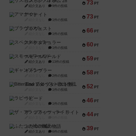
リスボン・トラム 28
73
PT
紹介文あり
9件の投稿
アマナイト
73
PT
紹介文なし
1件の投稿
ブラヴェスト
66
PT
紹介文なし
1件の投稿
スペクタキュラー
60
PT
紹介文なし
1件の投稿
スモールワールド
59
PT
紹介文あり
13件の投稿
ギャンブラー
58
PT
紹介文なし
2件の投稿
Bitter End ブタペスト救出作戦
52
PT
紹介文なし
1件の投稿
ラピード
46
PT
紹介文なし
1件の投稿
ザ・フラッフィー・ライト
44
PT
紹介文なし
0件の投稿
ふたつの城の物語
39
PT
紹介文あり
6件の投稿