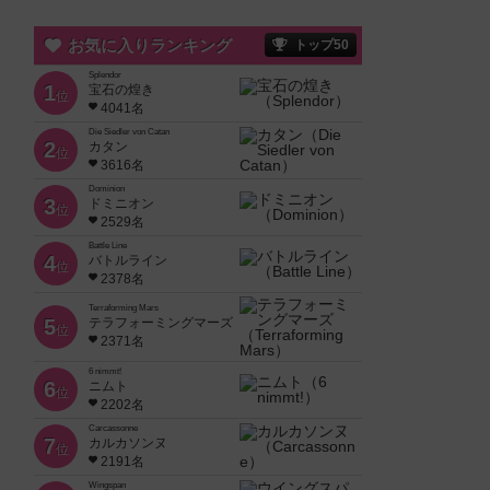
お気に入りランキング
トップ50
Splendor
1
宝石の煌き
位
4041名
Die Siedler von Catan
2
カタン
位
3616名
Dominion
3
ドミニオン
位
2529名
Battle Line
4
バトルライン
位
2378名
Terraforming Mars
5
テラフォーミングマーズ
位
2371名
6 nimmt!
6
ニムト
位
2202名
Carcassonne
7
カルカソンヌ
位
2191名
Wingspan