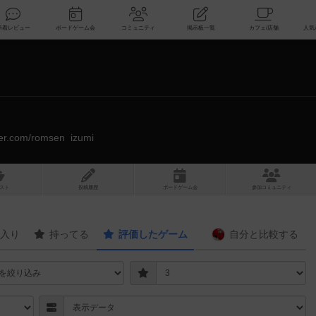
索
新着レビュー
ボードゲーム会
コミュニティ
掲示板一覧
tter.com/romsen_izumi
スト
投稿履歴
ボ
ー
ドゲ
ーム
会
参加
コミュニティ
入り
持ってる
評価したゲーム
自分と
比較する