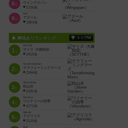
8
ウイングスパン
位
2150名
Azul
9
アズール
位
1903名
興味ありランキング
トップ50
SCYTHE
1
サイズ -大鎌戦役-
位
2415名
Terraforming Mars
2
テラフォーミングマーズ
位
2394名
Stone Garden
3
枯山水
位
2281名
Viticulture
4
ワイナリーの四季
位
2272名
Agricola
5
アグリコラ
位
2120名
Azul