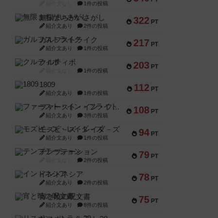
紹介文なし
1件の投稿
無限まちがいさがし
322
PT
紹介文あり
2件の投稿
ガルフストライク
217
PT
紹介文あり
1件の投稿
クルティボ
203
PT
紹介文なし
1件の投稿
1809
112
PT
紹介文あり
1件の投稿
ファースト・イン・フライト
108
PT
紹介文あり
3件の投稿
モズビ－ズ・レイダ－ズ
94
PT
紹介文あり
1件の投稿
テンプテーション
79
PT
紹介文なし
2件の投稿
インドネシア
78
PT
紹介文あり
2件の投稿
宵と暁の呪文書
75
PT
紹介文あり
8件の投稿