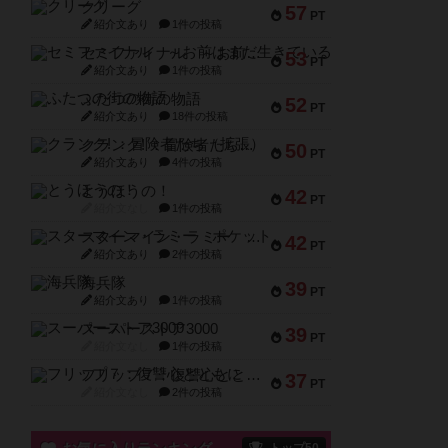
クリーグ
57
PT
紹介文あり
1件の投稿
セミファイナル ～お前はまだ生きている～
53
PT
紹介文あり
1件の投稿
ふたつの街の物語
52
PT
紹介文あり
18件の投稿
クランク! ：冒険者たち（拡張）
50
PT
紹介文あり
4件の投稿
とうほうの！
42
PT
紹介文なし
1件の投稿
スターマイン・ラミー ポケット
42
PT
紹介文あり
2件の投稿
海兵隊
39
PT
紹介文あり
1件の投稿
スーパーストア3000
39
PT
紹介文なし
1件の投稿
フリップ７：復讐心とともに
37
PT
紹介文なし
2件の投稿