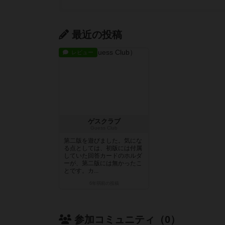
最近の投稿
レビュー
ゲスクラブ
Guess Club
第二版を遊びました。気にな
る点としては、初版には付属
していた回答カードのホルダ
ーが、第二版には無かったこ
とです。カ...
6年弱前
の投稿
参加コミュニティ（0）