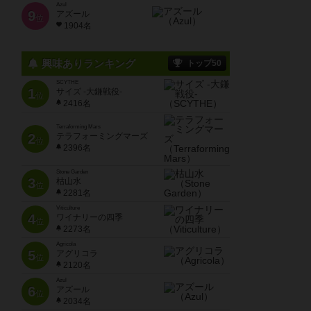
Azul
9
アズール
位
1904名
興味ありランキング
トップ50
SCYTHE
1
サイズ -大鎌戦役-
位
2416名
Terraforming Mars
2
テラフォーミングマーズ
位
2396名
Stone Garden
3
枯山水
位
2281名
Viticulture
4
ワイナリーの四季
位
2273名
Agricola
5
アグリコラ
位
2120名
Azul
6
アズール
位
2034名