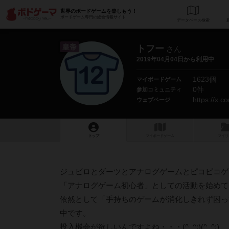
世界のボードゲームを楽しもう！
ボードゲーム専門の総合情報サイト
データベース
検
皇帝
トフー
さん
2019年04月04日から利用中
1623個
マイボードゲーム
0件
参加コミュニティ
https://x.c
ウェブページ
トップ
マイボードゲーム
マイリ
ジュビロとダーツとアナログゲームとピコピコゲ
「アナログゲーム初心者」としての活動を始めて
依然として「手持ちのゲームが消化しきれず困っ
中です。
投入機会が欲しいんですよね・・・(^_^;)(^_^;)