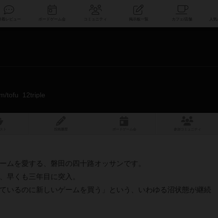
索
新着レビュー
ボードゲーム会
コミュニティ
掲示板一覧
om/tofu_12triple
スト
投稿履歴
ボ
ー
ドゲ
ーム
会
参加
コミュニティ
ームを愛する、磐田の四十路オッサンです。
、早くも三年目に突入。
ているのに新しいゲームを買う」という、いわゆる沼状態が継続