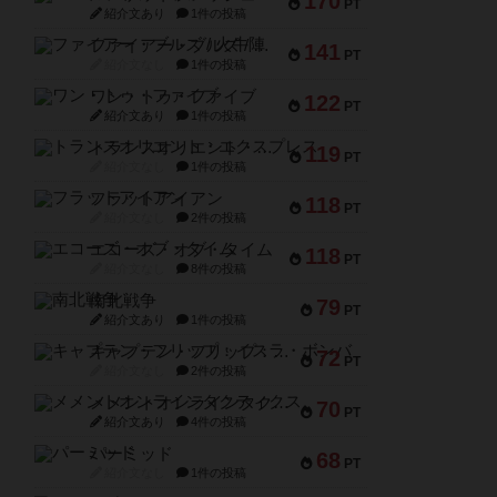
170
PT
紹介文あり
1件の投稿
ファイアー・ブルズ / 火牛陣
141
PT
紹介文なし
1件の投稿
ワン・トゥ・ファイブ
122
PT
紹介文あり
1件の投稿
トランスオリエント・エクスプレス
119
PT
紹介文なし
1件の投稿
フラットアイアン
118
PT
紹介文なし
2件の投稿
エコーズ・オブ・タイム
118
PT
紹介文なし
8件の投稿
南北戦争
79
PT
紹介文あり
1件の投稿
キャプテン・フリップ：イスラ・ボンバ
72
PT
紹介文なし
2件の投稿
メメントオンラインタクティクス
70
PT
紹介文あり
4件の投稿
パーミッド
68
PT
紹介文なし
1件の投稿