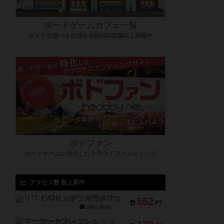
ボードゲームカフェ一覧
ボドゲが遊べる店舗を全国500店舗以上掲載中
ボドファン
ボードゲームに特化したクラウドファンディング
アクセス数 急上昇中
リワイルド：サウスアメリカ
552
PT
紹介文なし
2件の投稿
マーケットフレッシュ