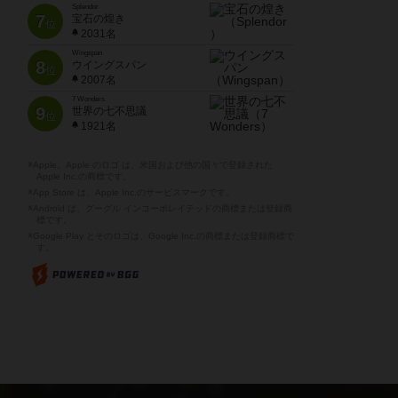
Splendor
7
宝石の煌き
位
2031名
Wingspan
8
ウイングスパン
位
2007名
7 Wonders
9
世界の七不思議
位
1921名
※Apple、Apple のロゴ は、米国および他の国々で登録された
Apple Inc.の商標です。
※App Store は、Apple Inc.のサービスマークです。
※Android は、グーグル インコーポレイテッドの商標または登録商
標です。
※Google Play とそのロゴは、Google Inc.の商標または登録商標で
す。