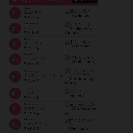
お気に入りランキング
トップ50
Splendor
1
宝石の煌き
位
4042名
Die Siedler von Catan
2
カタン
位
3617名
Dominion
3
ドミニオン
位
2530名
Battle Line
4
バトルライン
位
2379名
Terraforming Mars
5
テラフォーミングマーズ
位
2372名
6 nimmt!
6
ニムト
位
2202名
Carcassonne
7
カルカソンヌ
位
2191名
Wingspan
8
ウイングスパン
位
2151名