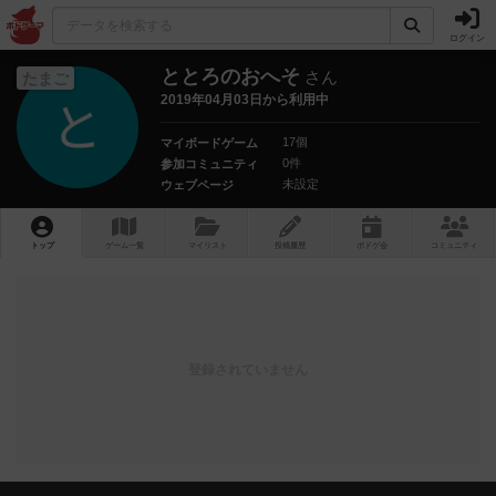
ログイン
ととろのおへそ
さん
たまご
2019年04月03日から利用中
17個
マイボードゲーム
0件
参加コミュニティ
未設定
ウェブページ
トップ
ゲーム一覧
マイリスト
投稿履歴
ボ
ドゲ
会
コミュニティ
登録されていません