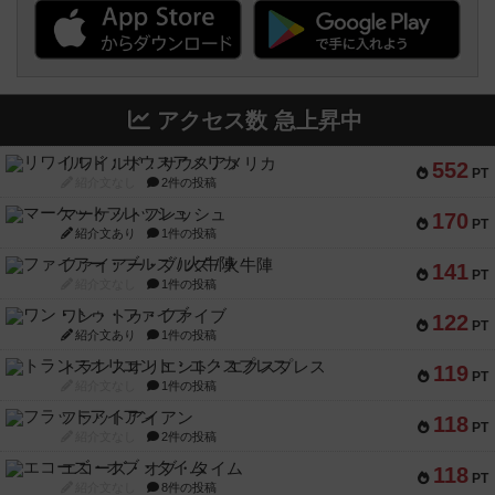
アクセス数 急上昇中
リワイルド：サウスアメリカ
552
PT
紹介文なし
2件の投稿
マーケットフレッシュ
170
PT
紹介文あり
1件の投稿
ファイアー・ブルズ / 火牛陣
141
PT
紹介文なし
1件の投稿
ワン・トゥ・ファイブ
122
PT
紹介文あり
1件の投稿
トランスオリエント・エクスプレス
119
PT
紹介文なし
1件の投稿
フラットアイアン
118
PT
紹介文なし
2件の投稿
エコーズ・オブ・タイム
118
PT
紹介文なし
8件の投稿