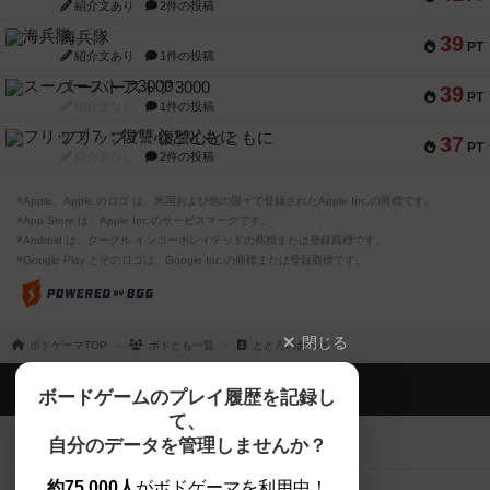
紹介文あり
2件の投稿
海兵隊
39
PT
紹介文あり
1件の投稿
スーパーストア3000
39
PT
紹介文なし
1件の投稿
フリップ７：復讐心とともに
37
PT
紹介文なし
2件の投稿
※Apple、Apple のロゴ は、米国および他の国々で登録されたApple Inc.の商標です。
※App Store は、Apple Inc.のサービスマークです。
※Android は、グーグル インコーポレイテッドの商標または登録商標です。
※Google Play とそのロゴは、Google Inc.の商標または登録商標です。
閉じる
ボドゲーマTOP
ボドとも一覧
ととろのおへそ
ボドゲーマTOP
ボードゲームのプレイ履歴を記録し
て、
ボードゲームを検索する
自分のデータを管理しませんか？
約75,000人
がボドゲーマを利用中！