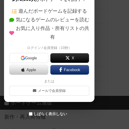
ボードゲームの新着レビュー
遊んだボードゲームを記録する
ボードゲーム会情報
気になるゲームのレビューを読む
お気に入り作品・所有リストの共
メカニクス特集
有
掲示板・トピックス
ログイン / 会員登録（10秒）
Google
X
ボドとも・会員一覧
Apple
Facebook
ボードゲーム業界コラム
または
ボドゲーマご利用案内
メールで会員登録
ボードゲーム通販
しばらく表示しない
新作・再入荷情報