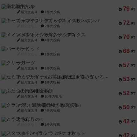
南北戦争
79
PT
紹介文あり
1件の投稿
キャプテン・フリップ：イスラ・ボンバ
72
PT
紹介文なし
2件の投稿
メメントオンラインタクティクス
70
PT
紹介文あり
4件の投稿
パーミッド
68
PT
紹介文なし
1件の投稿
クリーグ
57
PT
紹介文あり
1件の投稿
セミファイナル ～お前はまだ生きている～
53
PT
紹介文あり
1件の投稿
ふたつの街の物語
52
PT
紹介文あり
18件の投稿
クランク! ：冒険者たち（拡張）
50
PT
紹介文あり
4件の投稿
とうほうの！
42
PT
紹介文なし
1件の投稿
スターマイン・ラミー ポケット
42
PT