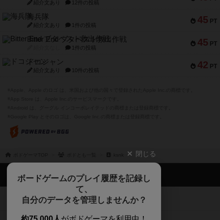
紹介文あり
12件の投稿
海兵隊
45
PT
紹介文あり
1件の投稿
Bitter End ブタペスト救出作戦
45
PT
紹介文なし
1件の投稿
ドコジャン
42
PT
紹介文あり
10件の投稿
※Apple、Apple のロゴ は、米国および他の国々で登録されたApple Inc.の商標です。
※App Store は、Apple Inc.のサービスマークです。
※Android は、グーグル インコーポレイテッドの商標または登録商標です。
※Google Play とそのロゴは、Google Inc.の商標または登録商標です。
閉じる
ボドゲーマTOP
ボドとも一覧
ksnk
ボドゲーマTOP
ボードゲームのプレイ履歴を記録し
て、
ボードゲームを検索する
自分のデータを管理しませんか？
約75,000人
がボドゲーマを利用中！