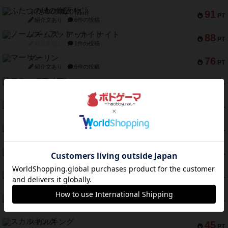
ふたつの城の物語
91
PT
紹介文あり
6件の投稿
ノームズ・アット・ナイト
88
PT
紹介文なし
1件の投稿
マーリン
76
PT
紹介文あり
6件の投稿
フラットアイアン
75
PT
紹介文なし
2件の投稿
トランスオリエント・エクスプレス
70
PT
紹介文なし
1件の投稿
アンブッシュ！：ムーブアウト！
59
PT
紹介文あり
1件の投稿
キャプテン・フリップ：イスラ・ボンバ
51
PT
紹介文なし
2件の投稿
ガルフストライク
46
PT
紹介文あり
1件の投稿
エコーズ・オブ・タイム
45
PT
紹介文なし
8件の投稿
スカルキング
45
PT