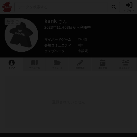
ログイン
ksnk
さん
たまご
2023年11月03日から利用中
248個
マイボードゲーム
0件
参加コミュニティ
未設定
ウェブページ
トップ
ゲーム一覧
マイリスト
投稿履歴
ボ
ドゲ
会
コミュニティ
登録されていません