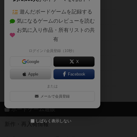
ボードゲームの新着レビュー
遊んだボードゲームを記録する
ボードゲーム会情報
気になるゲームのレビューを読む
お気に入り作品・所有リストの共
メカニクス特集
有
掲示板・トピックス
ログイン / 会員登録（10秒）
Google
X
ボドとも・会員一覧
Apple
Facebook
ボードゲーム業界コラム
または
ボドゲーマご利用案内
メールで会員登録
ボードゲーム通販
しばらく表示しない
新作・再入荷情報