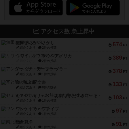
アクセス数 急上昇中
無限まちがいさがし
574
PT
紹介文あり
2件の投稿
リワイルド：サウスアメリカ
389
PT
紹介文なし
2件の投稿
アンダー・ザ・テーブラー
378
PT
紹介文あり
1件の投稿
宵と暁の呪文書
133
PT
紹介文あり
8件の投稿
セミファイナル ～お前はまだ生きている～
103
PT
紹介文あり
1件の投稿
ワン・トゥ・ファイブ
97
PT
紹介文あり
1件の投稿
南北戦争
91
PT
紹介文あり
1件の投稿