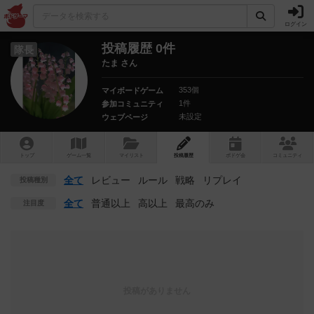
ログイン
投稿履歴 0件
隊長
たま さん
353個
マイボードゲーム
1件
参加コミュニティ
未設定
ウェブページ
トップ
ゲーム一覧
マイリスト
投稿履歴
ボ
ドゲ
会
コミュニティ
全て
レビュー
ルール
戦略
リプレイ
投稿種別
全て
普通以上
高以上
最高のみ
注目度
投稿がありません