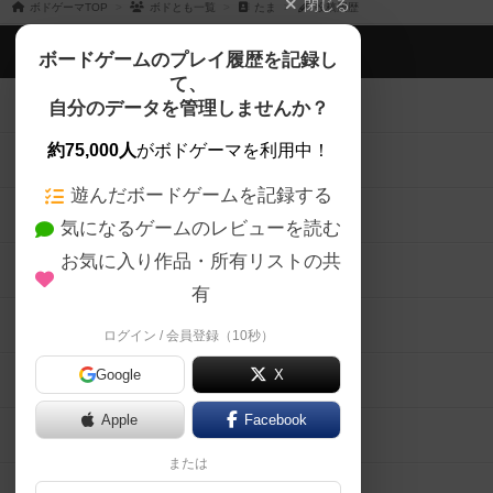
閉じる
ボドゲーマTOP
ボドとも一覧
たま
投稿履歴
ボドゲーマTOP
ボードゲームのプレイ履歴を記録し
て、
ボードゲームを検索する
自分のデータを管理しませんか？
約75,000人
がボドゲーマを利用中！
ボードゲームの新着レビュー
遊んだボードゲームを記録する
ボードゲーム会情報
気になるゲームのレビューを読む
お気に入り作品・所有リストの共
メカニクス特集
有
掲示板・トピックス
ログイン / 会員登録（10秒）
Google
X
ボドとも・会員一覧
Apple
Facebook
ボードゲーム業界コラム
または
ボドゲーマご利用案内