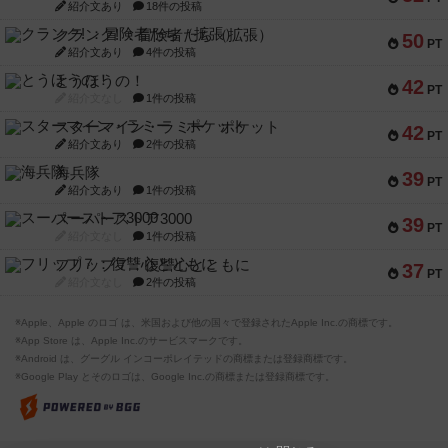
紹介文あり
18件の投稿
クランク! ：冒険者たち（拡張）
50
PT
紹介文あり
4件の投稿
とうほうの！
42
PT
紹介文なし
1件の投稿
スターマイン・ラミー ポケット
42
PT
紹介文あり
2件の投稿
海兵隊
39
PT
紹介文あり
1件の投稿
スーパーストア3000
39
PT
紹介文なし
1件の投稿
フリップ７：復讐心とともに
37
PT
紹介文なし
2件の投稿
※Apple、Apple のロゴ は、米国および他の国々で登録されたApple Inc.の商標です。
※App Store は、Apple Inc.のサービスマークです。
※Android は、グーグル インコーポレイテッドの商標または登録商標です。
※Google Play とそのロゴは、Google Inc.の商標または登録商標です。