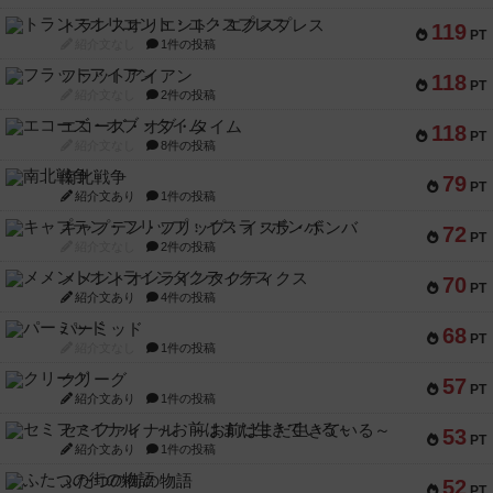
トランスオリエント・エクスプレス
119
PT
紹介文なし
1件の投稿
フラットアイアン
118
PT
紹介文なし
2件の投稿
エコーズ・オブ・タイム
118
PT
紹介文なし
8件の投稿
南北戦争
79
PT
紹介文あり
1件の投稿
キャプテン・フリップ：イスラ・ボンバ
72
PT
紹介文なし
2件の投稿
メメントオンラインタクティクス
70
PT
紹介文あり
4件の投稿
パーミッド
68
PT
紹介文なし
1件の投稿
クリーグ
57
PT
紹介文あり
1件の投稿
セミファイナル ～お前はまだ生きている～
53
PT
紹介文あり
1件の投稿
ふたつの街の物語
52
PT