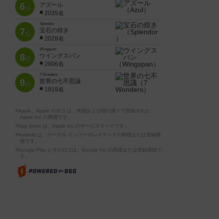
6
アズール
位
2035名
Splendor
7
宝石の煌き
位
2028名
Wingspan
8
ウイングスパン
位
2006名
7 Wonders
9
世界の七不思議
位
1919名
※Apple、Apple のロゴ は、米国および他の国々で登録された
Apple Inc.の商標です。
※App Store は、Apple Inc.のサービスマークです。
※Android は、グーグル インコーポレイテッドの商標または登録商
標です。
※Google Play とそのロゴは、Google Inc.の商標または登録商標で
す。