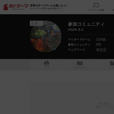
世界のボードゲームを楽しもう！
ボードゲーム専門の総合情報サイト
データベース
検
たまご
参加コミュニティ
miyak さん
329個
マイボードゲーム
0件
参加コミュニティ
未設定
ウェブページ
トップ
マイボードゲーム
マイリ
非公開コミ
参加している