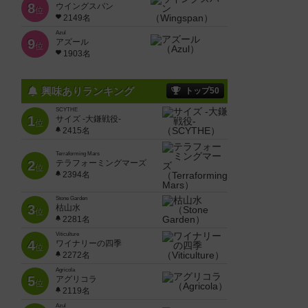
8
ウイングスパン
位
2149名
Azul
9
アズール
位
1903名
興味ありランキング
トップ50
SCYTHE
1
サイズ -大鎌戦役-
位
2415名
Terraforming Mars
2
テラフォーミングマーズ
位
2394名
Stone Garden
3
枯山水
位
2281名
Viticulture
4
ワイナリーの四季
位
2272名
Agricola
5
アグリコラ
位
2119名
Azul