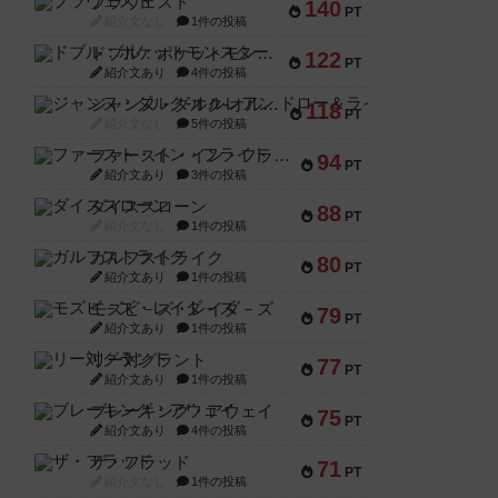
ブラヴェスト
140
PT
紹介文なし
1件の投稿
ドブル：ポケットモンスター
122
PT
紹介文あり
4件の投稿
ジャンヌ・ダルク-オルレアン ドロー＆ライト
118
PT
紹介文なし
5件の投稿
ファースト・イン・フライト
94
PT
紹介文あり
3件の投稿
ダイススローン
88
PT
紹介文なし
1件の投稿
ガルフストライク
80
PT
紹介文あり
1件の投稿
モズビ－ズ・レイダ－ズ
79
PT
紹介文あり
1件の投稿
リー対グラント
77
PT
紹介文あり
1件の投稿
ブレーキング・アウェイ
75
PT
紹介文あり
4件の投稿
ザ・フラッド
71
PT
紹介文なし
1件の投稿