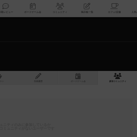
索
新着レビュー
ボードゲーム会
コミュニティ
掲示板一覧
スト
投稿履歴
ボ
ー
ドゲ
ーム
会
参加
コミュニティ
ュニティのみに参加しているか
コミュニティがないユーザーです