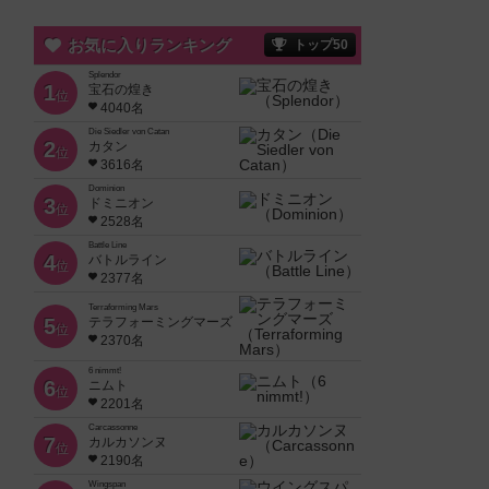
お気に入りランキング
トップ50
Splendor
1
宝石の煌き
位
4040名
Die Siedler von Catan
2
カタン
位
3616名
Dominion
3
ドミニオン
位
2528名
Battle Line
4
バトルライン
位
2377名
Terraforming Mars
5
テラフォーミングマーズ
位
2370名
6 nimmt!
6
ニムト
位
2201名
Carcassonne
7
カルカソンヌ
位
2190名
Wingspan