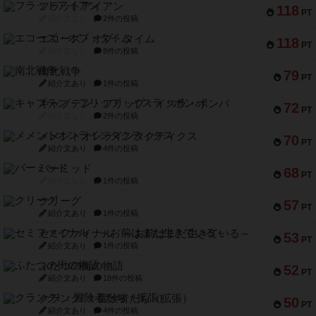
フラットアイアン
118
PT
紹介文なし
2件の投稿
エコーズ・オブ・タイム
118
PT
紹介文なし
8件の投稿
南北戦争
79
PT
紹介文あり
1件の投稿
キャプテン・フリップ：イスラ・ボンバ
72
PT
紹介文なし
2件の投稿
メメントオンラインタクティクス
70
PT
紹介文あり
4件の投稿
パーミッド
68
PT
紹介文なし
1件の投稿
クリーグ
57
PT
紹介文あり
1件の投稿
セミファイナル ～お前はまだ生きている～
53
PT
紹介文あり
1件の投稿
ふたつの街の物語
52
PT
紹介文あり
18件の投稿
クランク! ：冒険者たち（拡張）
50
PT
紹介文あり
4件の投稿