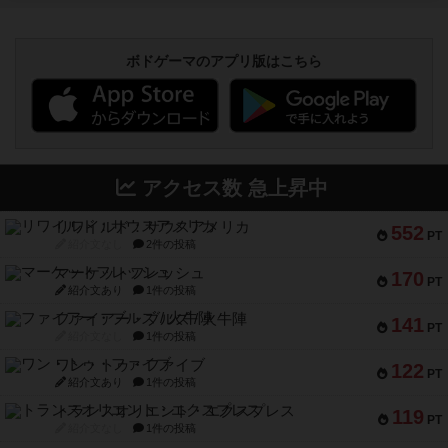
ボドゲーマのアプリ版はこちら
アクセス数 急上昇中
リワイルド：サウスアメリカ
552
PT
紹介文なし
2件の投稿
マーケットフレッシュ
170
PT
紹介文あり
1件の投稿
ファイアー・ブルズ / 火牛陣
141
PT
紹介文なし
1件の投稿
ワン・トゥ・ファイブ
122
PT
紹介文あり
1件の投稿
トランスオリエント・エクスプレス
119
PT
紹介文なし
1件の投稿