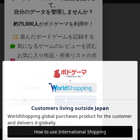
て、
ボードゲームを検索する
自分のデータを管理しませんか？
約75,000人
がボドゲーマを利用中！
ボードゲームの新着レビュー
遊んだボードゲームを記録する
ボードゲーム会情報
気になるゲームのレビューを読む
お気に入り作品・所有リストの共
メカニクス特集
有
掲示板・トピックス
ログイン / 会員登録（10秒）
Google
X
ボドとも・会員一覧
Apple
Facebook
ボードゲーム業界コラム
または
ボドゲーマご利用案内
メールで会員登録
ボードゲーム通販