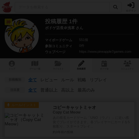
ログイン
投稿履歴 1件
神
ボドゲ店長＠浅草 さん
551個
マイボードゲーム
0件
参加コミュニティ
https://www.pineapple7games.com
ウェブページ
トップ
ゲーム一覧
マイリスト
投稿履歴
ボ
ドゲ
会
コミュニティ
全て
レビュー
ルール
戦略
リプレイ
投稿種別
全て
普通以上
高以上
最高のみ
注目度
ルール/インスト
コピーキャットミャオ
Copy Cat Meow
あの有名カードゲーム「UNO（ウノ）」に近い感
覚でプレイができます。各プレイヤーにカードを5
枚配り、スタートプレイ...
約3年前
の投稿