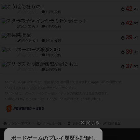
とうほうの！
42
PT
紹介文なし
1件の投稿
スターマイン・ラミー ポケット
42
PT
紹介文あり
2件の投稿
海兵隊
39
PT
紹介文あり
1件の投稿
スーパーストア3000
39
PT
紹介文なし
1件の投稿
フリップ７：復讐心とともに
37
PT
紹介文なし
2件の投稿
※Apple、Apple のロゴ は、米国および他の国々で登録されたApple Inc.の商標です。
※App Store は、Apple Inc.のサービスマークです。
※Android は、グーグル インコーポレイテッドの商標または登録商標です。
※Google Play とそのロゴは、Google Inc.の商標または登録商標です。
閉じる
ボドゲーマTOP
ボドとも一覧
ボドゲ店長＠浅草
投稿履歴
ボドゲーマTOP
ボードゲームのプレイ履歴を記録し