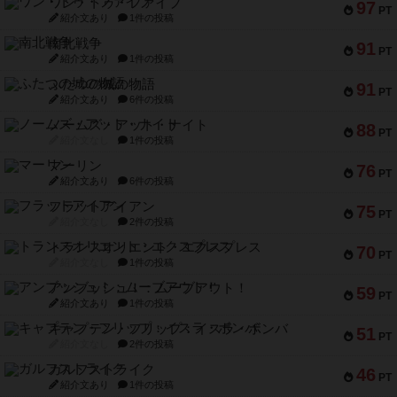
ワン・トゥ・ファイブ
97
PT
紹介文あり
1件の投稿
南北戦争
91
PT
紹介文あり
1件の投稿
ふたつの城の物語
91
PT
紹介文あり
6件の投稿
ノームズ・アット・ナイト
88
PT
紹介文なし
1件の投稿
マーリン
76
PT
紹介文あり
6件の投稿
フラットアイアン
75
PT
紹介文なし
2件の投稿
トランスオリエント・エクスプレス
70
PT
紹介文なし
1件の投稿
アンブッシュ！：ムーブアウト！
59
PT
紹介文あり
1件の投稿
キャプテン・フリップ：イスラ・ボンバ
51
PT
紹介文なし
2件の投稿
ガルフストライク
46
PT
紹介文あり
1件の投稿