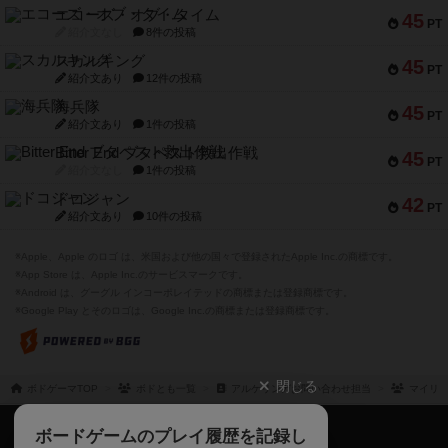
エコーズ・オブ・タイム
45
PT
紹介文なし
8件の投稿
スカルキング
45
PT
紹介文あり
12件の投稿
海兵隊
45
PT
紹介文あり
1件の投稿
Bitter End ブタペスト救出作戦
45
PT
紹介文なし
1件の投稿
ドコジャン
42
PT
紹介文あり
10件の投稿
※Apple、Apple のロゴ は、米国および他の国々で登録されたApple Inc.の商標です。
※App Store は、Apple Inc.のサービスマークです。
※Android は、グーグル インコーポレイテッドの商標または登録商標です。
※Google Play とそのロゴは、Google Inc.の商標または登録商標です。
閉じる
ボドゲーマTOP
ボドとも一覧
アルケリンガお問い合わせ担当
マイリ
ボドゲーマTOP
ボードゲームのプレイ履歴を記録し