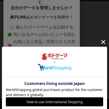
て、
ボードゲームを検索する
自分のデータを管理しませんか？
約75,000人
がボドゲーマを利用中！
ボードゲームの新着レビュー
遊んだボードゲームを記録する
ボードゲーム会情報
気になるゲームのレビューを読む
お気に入り作品・所有リストの共
メカニクス特集
有
掲示板・トピックス
ログイン / 会員登録（10秒）
Google
X
ボドとも・会員一覧
Apple
Facebook
ボードゲーム業界コラム
または
ボドゲーマご利用案内
メールで会員登録
ボードゲーム通販