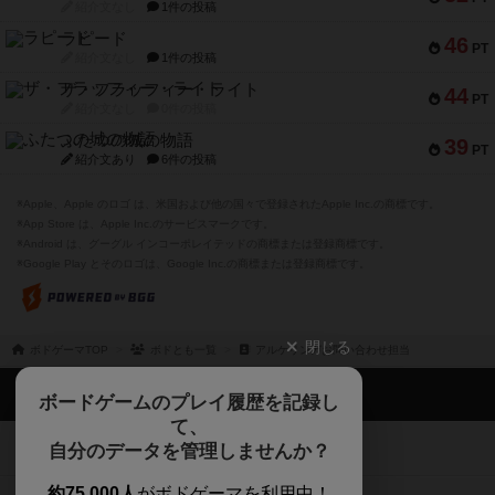
紹介文なし
1件の投稿
ラピード
46
PT
紹介文なし
1件の投稿
ザ・フラッフィー・ライト
44
PT
紹介文なし
0件の投稿
ふたつの城の物語
39
PT
紹介文あり
6件の投稿
※Apple、Apple のロゴ は、米国および他の国々で登録されたApple Inc.の商標です。
※App Store は、Apple Inc.のサービスマークです。
※Android は、グーグル インコーポレイテッドの商標または登録商標です。
※Google Play とそのロゴは、Google Inc.の商標または登録商標です。
閉じる
ボドゲーマTOP
ボドとも一覧
アルケリンガお問い合わせ担当
ボドゲーマTOP
ボードゲームのプレイ履歴を記録し
て、
ボードゲームを検索する
自分のデータを管理しませんか？
約75,000人
がボドゲーマを利用中！