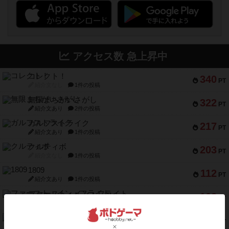
アクセス数 急上昇中
コレクト！
340
PT
紹介文なし
1件の投稿
無限まちがいさがし
322
PT
紹介文あり
2件の投稿
ガルフストライク
217
PT
紹介文あり
1件の投稿
クルティボ
203
PT
紹介文なし
1件の投稿
1809
112
PT
紹介文あり
1件の投稿
ファースト・イン・フライト
108
PT
紹介文あり
3件の投稿
モズビ－ズ・レイダ－ズ
94
PT
紹介文あり
1件の投稿