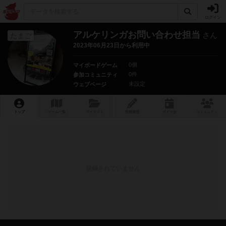
ログイン
アルケリンガお問い合わせ担当
さん
たまご
2023年06月23日から利用中
0個
マイボードゲーム
0件
参加コミュニティ
未設定
ウェブページ
トップ
ゲーム一覧
マイリスト
投稿履歴
ボ
ドゲ
会
コミュニティ
登録されていません