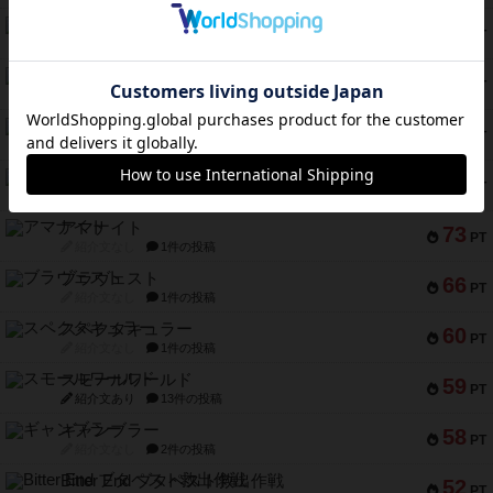
テンプテーション
79
PT
紹介文なし
2件の投稿
インドネシア
78
PT
紹介文あり
2件の投稿
宵と暁の呪文書
75
PT
紹介文あり
8件の投稿
リスボン・トラム 28
73
PT
紹介文あり
9件の投稿
アマナイト
73
PT
紹介文なし
1件の投稿
ブラヴェスト
66
PT
紹介文なし
1件の投稿
スペクタキュラー
60
PT
紹介文なし
1件の投稿
スモールワールド
59
PT
紹介文あり
13件の投稿
ギャンブラー
58
PT
紹介文なし
2件の投稿
Bitter End ブタペスト救出作戦
52
PT