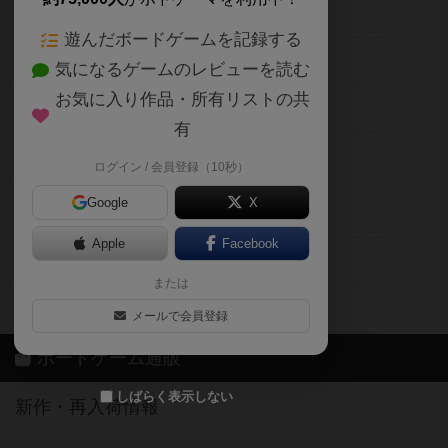
ボードゲームの新着レビュー
遊んだボードゲームを記録する
ボードゲーム会情報
気になるゲームのレビューを読む
お気に入り作品・所有リストの共
メカニクス特集
有
掲示板・トピックス
ログイン / 会員登録（10秒）
Google
X
ボドとも・会員一覧
Apple
Facebook
ボードゲーム業界コラム
または
ボドゲーマご利用案内
メールで会員登録
ボードゲーム通販
しばらく表示しない
新作・再入荷情報