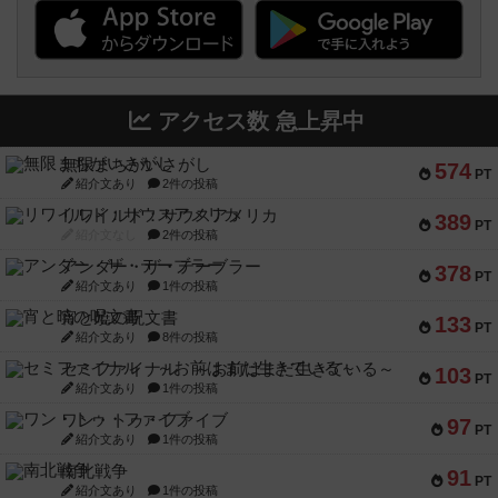
アクセス数 急上昇中
無限まちがいさがし
574
PT
紹介文あり
2件の投稿
リワイルド：サウスアメリカ
389
PT
紹介文なし
2件の投稿
アンダー・ザ・テーブラー
378
PT
紹介文あり
1件の投稿
宵と暁の呪文書
133
PT
紹介文あり
8件の投稿
セミファイナル ～お前はまだ生きている～
103
PT
紹介文あり
1件の投稿
ワン・トゥ・ファイブ
97
PT
紹介文あり
1件の投稿
南北戦争
91
PT
紹介文あり
1件の投稿