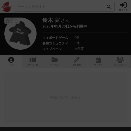
ログイン
鈴木 実
さん
たまご
2023年05月30日から利用中
4個
マイボードゲーム
0件
参加コミュニティ
未設定
ウェブページ
トップ
ゲーム一覧
マイリスト
投稿履歴
ボ
ドゲ
会
コミュニティ
登録されていません