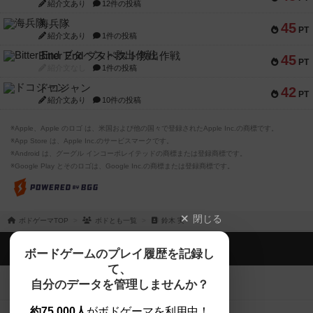
紹介文あり
12件の投稿
海兵隊
45
PT
紹介文あり
1件の投稿
Bitter End ブタペスト救出作戦
45
PT
紹介文なし
1件の投稿
ドコジャン
42
PT
紹介文あり
10件の投稿
※Apple、Apple のロゴ は、米国および他の国々で登録されたApple Inc.の商標です。
※App Store は、Apple Inc.のサービスマークです。
※Android は、グーグル インコーポレイテッドの商標または登録商標です。
※Google Play とそのロゴは、Google Inc.の商標または登録商標です。
閉じる
ボドゲーマTOP
ボドとも一覧
鈴木 実
ボドゲーマTOP
ボードゲームのプレイ履歴を記録し
て、
ボードゲームを検索する
自分のデータを管理しませんか？
約75,000人
がボドゲーマを利用中！