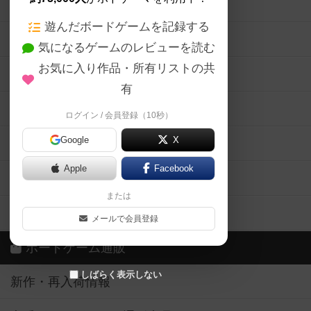
ボードゲームの新着レビュー
遊んだボードゲームを記録する
ボードゲーム会情報
気になるゲームのレビューを読む
お気に入り作品・所有リストの共
メカニクス特集
有
掲示板・トピックス
ログイン / 会員登録（10秒）
Google
X
ボドとも・会員一覧
Apple
Facebook
ボードゲーム業界コラム
または
ボドゲーマご利用案内
メールで会員登録
ボードゲーム通販
しばらく表示しない
新作・再入荷情報