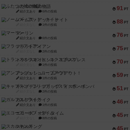
ふたつの城の物語
91
PT
紹介文あり
6件の投稿
ノームズ・アット・ナイト
88
PT
紹介文なし
1件の投稿
マーリン
76
PT
紹介文あり
6件の投稿
フラットアイアン
75
PT
紹介文なし
2件の投稿
トランスオリエント・エクスプレス
70
PT
紹介文なし
1件の投稿
アンブッシュ！：ムーブアウト！
59
PT
紹介文あり
1件の投稿
キャプテン・フリップ：イスラ・ボンバ
51
PT
紹介文なし
2件の投稿
ガルフストライク
46
PT
紹介文あり
1件の投稿
エコーズ・オブ・タイム
45
PT
紹介文なし
8件の投稿
スカルキング
45
PT