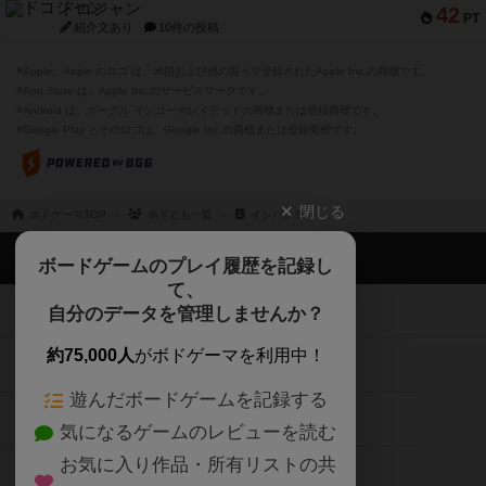
ドコジャン
42
PT
紹介文あり
10件の投稿
※Apple、Apple のロゴ は、米国および他の国々で登録されたApple Inc.の商標です。
※App Store は、Apple Inc.のサービスマークです。
※Android は、グーグル インコーポレイテッドの商標または登録商標です。
※Google Play とそのロゴは、Google Inc.の商標または登録商標です。
閉じる
ボドゲーマTOP
ボドとも一覧
イシバシラ
ボドゲーマTOP
ボードゲームのプレイ履歴を記録し
て、
ボードゲームを検索する
自分のデータを管理しませんか？
約75,000人
がボドゲーマを利用中！
ボードゲームの新着レビュー
遊んだボードゲームを記録する
ボードゲーム会情報
気になるゲームのレビューを読む
お気に入り作品・所有リストの共
メカニクス特集