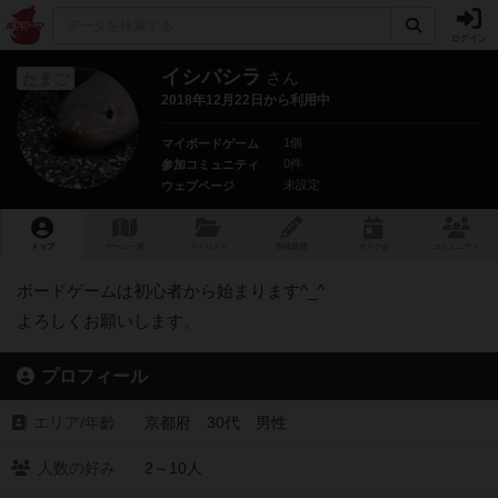
ログイン
イシバシラ
さん
たまご
2018年12月22日から利用中
1個
マイボードゲーム
0件
参加コミュニティ
未設定
ウェブページ
トップ
ゲーム一覧
マイリスト
投稿履歴
ボ
ドゲ
会
コミュニティ
ボードゲームは初心者から始まります^_^
よろしくお願いします。
プロフィール
エリア/年齡
京都府 30代 男性
人数の好み
2～10人