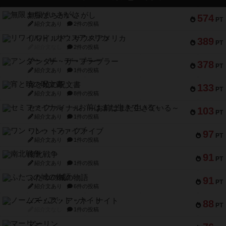
無限まちがいさがし
574
PT
紹介文あり
2件の投稿
リワイルド：サウスアメリカ
389
PT
紹介文なし
2件の投稿
アンダー・ザ・テーブラー
378
PT
紹介文あり
1件の投稿
宵と暁の呪文書
133
PT
紹介文あり
8件の投稿
セミファイナル ～お前はまだ生きている～
103
PT
紹介文あり
1件の投稿
ワン・トゥ・ファイブ
97
PT
紹介文あり
1件の投稿
南北戦争
91
PT
紹介文あり
1件の投稿
ふたつの城の物語
91
PT
紹介文あり
6件の投稿
ノームズ・アット・ナイト
88
PT
紹介文なし
1件の投稿
マーリン