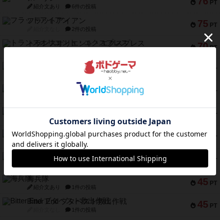
76
PT
紹介文あり
6件の投稿
フラットアイアン
75
PT
紹介文なし
2件の投稿
トランスオリエント・エクスプレス
70
PT
紹介文なし
1件の投稿
アンブッシュ！：ムーブアウト！
59
PT
紹介文あり
1件の投稿
キャプテン・フリップ：イスラ・ボンバ
51
PT
紹介文なし
2件の投稿
ガルフストライク
46
PT
紹介文あり
1件の投稿
エコーズ・オブ・タイム
45
PT
紹介文なし
8件の投稿
スカルキング
45
PT
紹介文あり
12件の投稿
海兵隊
45
PT
紹介文あり
1件の投稿
Bitter End ブタペスト救出作戦
45
PT
紹介文なし
1件の投稿