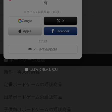
有
掲示板・トピックス
ログイン / 会員登録（10秒）
Google
X
ボドとも・会員一覧
Apple
Facebook
ボードゲーム業界コラム
または
ボドゲーマご利用案内
メールで会員登録
ボードゲーム通販
しばらく表示しない
新作・再入荷情報
定番ボードゲームの通販商品
国産ボードゲームの通販商品
子供向けボードゲームの通販商品