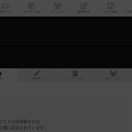
索
新着レビュー
ボードゲーム会
コミュニティ
掲示板一覧
スト
投稿履歴
ボ
ー
ドゲ
ーム
会
参加
コミュニティ
リストが未登録または
公開に設定されています。