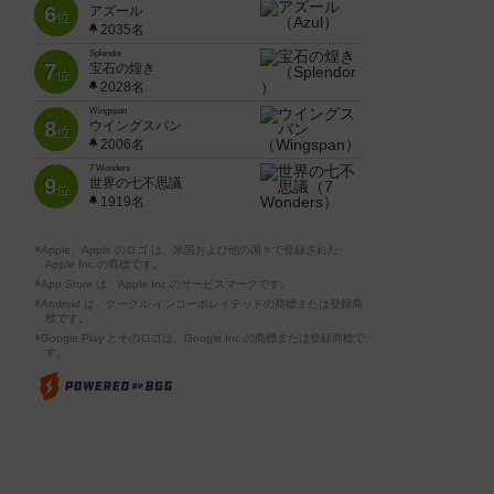
6
アズール
位
2035名
Splendor
7
宝石の煌き
位
2028名
Wingspan
8
ウイングスパン
位
2006名
7 Wonders
9
世界の七不思議
位
1919名
※Apple、Apple のロゴ は、米国および他の国々で登録された
Apple Inc.の商標です。
※App Store は、Apple Inc.のサービスマークです。
※Android は、グーグル インコーポレイテッドの商標または登録商
標です。
※Google Play とそのロゴは、Google Inc.の商標または登録商標で
す。