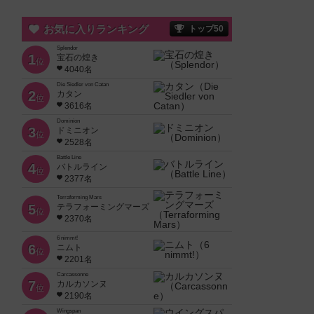
お気に入りランキング
トップ50
Splendor
1
宝石の煌き
位
4040名
Die Siedler von Catan
2
カタン
位
3616名
Dominion
3
ドミニオン
位
2528名
Battle Line
4
バトルライン
位
2377名
Terraforming Mars
5
テラフォーミングマーズ
位
2370名
6 nimmt!
6
ニムト
位
2201名
Carcassonne
7
カルカソンヌ
位
2190名
Wingspan