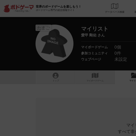
世界のボードゲームを楽しもう！
ボードゲーム専門の総合情報サイト
データベース
検
たまご
マイリスト
愛甲 剛佑 さん
0個
マイボードゲーム
0件
参加コミュニティ
未設定
ウェブページ
トップ
マイボードゲーム
マイリ
マイ
すべて非