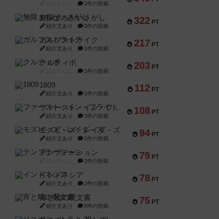
紹介文なし
1件の投稿
無限まちがいさがし
322
PT
紹介文あり
2件の投稿
ガルフストライク
217
PT
紹介文あり
1件の投稿
クルティボ
203
PT
紹介文なし
1件の投稿
1809
112
PT
紹介文あり
1件の投稿
ファースト・イン・フライト
108
PT
紹介文あり
3件の投稿
モズビ－ズ・レイダ－ズ
94
PT
紹介文あり
1件の投稿
テンプテーション
79
PT
紹介文なし
2件の投稿
インドネシア
78
PT
紹介文あり
2件の投稿
宵と暁の呪文書
75
PT
紹介文あり
8件の投稿