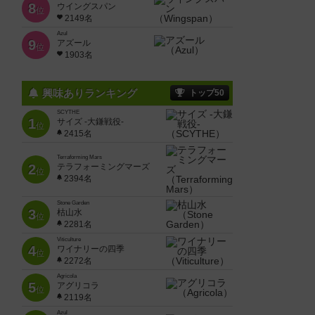
8
ウイングスパン
位
2149名
Azul
9
アズール
位
1903名
興味ありランキング
トップ50
SCYTHE
1
サイズ -大鎌戦役-
位
2415名
Terraforming Mars
2
テラフォーミングマーズ
位
2394名
Stone Garden
3
枯山水
位
2281名
Viticulture
4
ワイナリーの四季
位
2272名
Agricola
5
アグリコラ
位
2119名
Azul