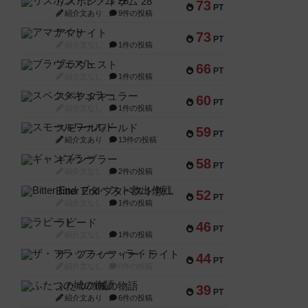
リスボン・トラム 28
73
PT
紹介文あり
9件の投稿
アマナイト
73
PT
紹介文なし
1件の投稿
ブラヴェスト
66
PT
紹介文なし
1件の投稿
スペクタキュラー
60
PT
紹介文なし
1件の投稿
スモールワールド
59
PT
紹介文あり
13件の投稿
ギャンブラー
58
PT
紹介文なし
2件の投稿
Bitter End ブタペスト救出作戦
52
PT
紹介文なし
1件の投稿
ラピード
46
PT
紹介文なし
1件の投稿
ザ・フラッフィー・ライト
44
PT
紹介文なし
0件の投稿
ふたつの城の物語
39
PT
紹介文あり
6件の投稿