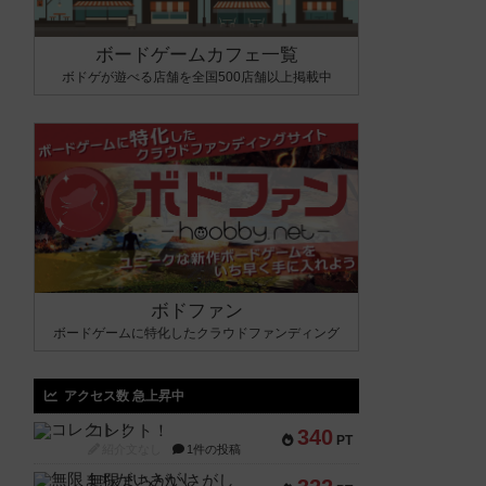
ボードゲームカフェ一覧
ボドゲが遊べる店舗を全国500店舗以上掲載中
ボドファン
ボードゲームに特化したクラウドファンディング
アクセス数 急上昇中
コレクト！
340
PT
紹介文なし
1件の投稿
無限まちがいさがし