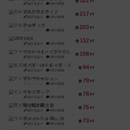
322
PT
紹介文あり
2件の投稿
ガルフストライク
217
PT
紹介文あり
1件の投稿
クルティボ
203
PT
紹介文なし
1件の投稿
1809
112
PT
紹介文あり
1件の投稿
ファースト・イン・フライト
108
PT
紹介文あり
3件の投稿
モズビ－ズ・レイダ－ズ
94
PT
紹介文あり
1件の投稿
テンプテーション
79
PT
紹介文なし
2件の投稿
インドネシア
78
PT
紹介文あり
2件の投稿
宵と暁の呪文書
75
PT
紹介文あり
8件の投稿
リスボン・トラム 28
73
PT
紹介文あり
9件の投稿