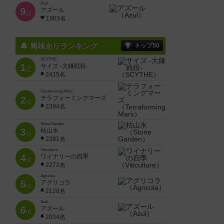
Azul
9
アズール
位
1903名
興味ありランキング
トップ50
SCYTHE
1
サイズ -大鎌戦役-
位
2415名
Terraforming Mars
2
テラフォーミングマーズ
位
2394名
Stone Garden
3
枯山水
位
2281名
Viticulture
4
ワイナリーの四季
位
2272名
Agricola
5
アグリコラ
位
2120名
Azul
6
アズール
位
2034名