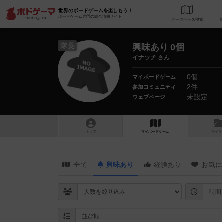
世界のボードゲームを楽しもう！
ボードゲーム専門の総合情報サイト
データベース
検
隊長
興味あり 0個
イナッチ さん
0個
マイボードゲーム
2件
参加コミュニティ
未設定
ウェブページ
トップ
マイボードゲーム
マイリ
全て
興味あり
経験あり
お気に