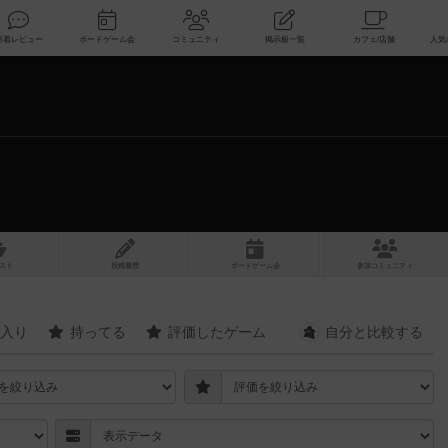
索
新着レビュー
ボードゲーム会
コミュニティ
掲示板一覧
スト
投稿履歴
ボ
ー
ドゲ
ーム
会
参加
コミュニティ
入り
持ってる
評価したゲーム
自分と
比較する