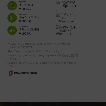
Splendor
7
宝石の煌き
位
2028名
Wingspan
8
ウイングスパン
位
2006名
7 Wonders
9
世界の七不思議
位
1919名
※Apple、Apple のロゴ は、米国および他の国々で登録された
Apple Inc.の商標です。
※App Store は、Apple Inc.のサービスマークです。
※Android は、グーグル インコーポレイテッドの商標または登録商
標です。
※Google Play とそのロゴは、Google Inc.の商標または登録商標で
す。