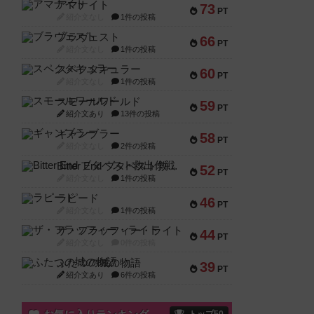
アマナイト
73
PT
紹介文なし
1件の投稿
ブラヴェスト
66
PT
紹介文なし
1件の投稿
スペクタキュラー
60
PT
紹介文なし
1件の投稿
スモールワールド
59
PT
紹介文あり
13件の投稿
ギャンブラー
58
PT
紹介文なし
2件の投稿
Bitter End ブタペスト救出作戦
52
PT
紹介文なし
1件の投稿
ラピード
46
PT
紹介文なし
1件の投稿
ザ・フラッフィー・ライト
44
PT
紹介文なし
0件の投稿
ふたつの城の物語
39
PT
紹介文あり
6件の投稿