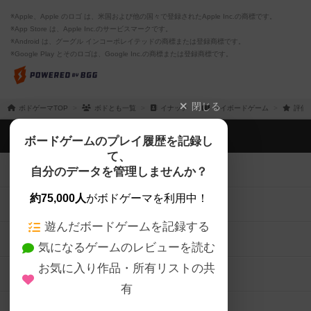
※Apple、Apple のロゴ は、米国および他の国々で登録されたApple Inc.の商標です。
※App Store は、Apple Inc.のサービスマークです。
※Android は、グーグル インコーポレイテッドの商標または登録商標です。
※Google Play とそのロゴは、Google Inc.の商標または登録商標です。
閉じる
ボドゲーマTOP
ボドとも一覧
イナッチ
マイボードゲーム
評価
ボドゲーマTOP
ボードゲームのプレイ履歴を記録し
て、
ボードゲームを検索する
自分のデータを管理しませんか？
約75,000人
がボドゲーマを利用中！
ボードゲームの新着レビュー
遊んだボードゲームを記録する
ボードゲーム会情報
気になるゲームのレビューを読む
お気に入り作品・所有リストの共
メカニクス特集
有
掲示板・トピックス