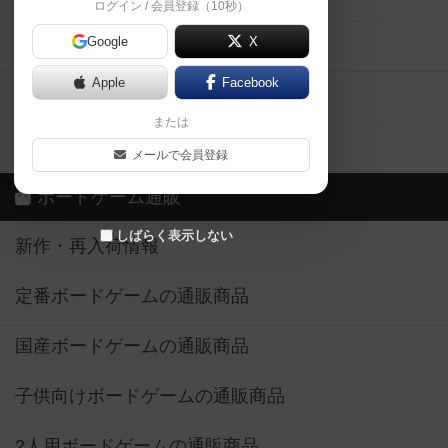
ログイン / 会員登録（10秒）
Google
X
ボドとも・会員一覧
Apple
Facebook
ボードゲーム業界コラム
または
ボドゲーマご利用案内
メールで会員登録
ボードゲーム通販
しばらく表示しない
新作・再入荷情報
定番ボードゲームの通販商品
国産ボードゲームの通販商品
子供向けボードゲームの通販商品
2人用ボードゲームの通販商品