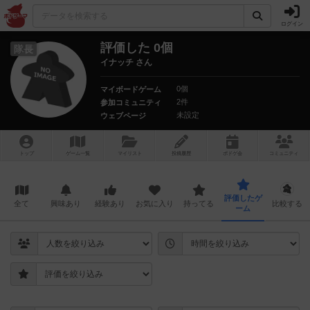
ログイン
評価した 0個
隊長
イナッチ さん
0個
マイボードゲーム
2件
参加コミュニティ
未設定
ウェブページ
トップ
ゲーム一覧
マイリスト
投稿履歴
ボ
ドゲ
会
コミュニティ
評価したゲ
全て
興味あり
経験あり
お気に入り
持ってる
比較する
ーム