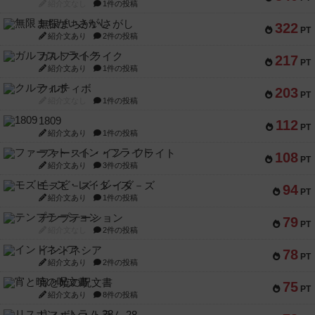
紹介文なし
1件の投稿
無限まちがいさがし
322
PT
紹介文あり
2件の投稿
ガルフストライク
217
PT
紹介文あり
1件の投稿
クルティボ
203
PT
紹介文なし
1件の投稿
1809
112
PT
紹介文あり
1件の投稿
ファースト・イン・フライト
108
PT
紹介文あり
3件の投稿
モズビ－ズ・レイダ－ズ
94
PT
紹介文あり
1件の投稿
テンプテーション
79
PT
紹介文なし
2件の投稿
インドネシア
78
PT
紹介文あり
2件の投稿
宵と暁の呪文書
75
PT
紹介文あり
8件の投稿