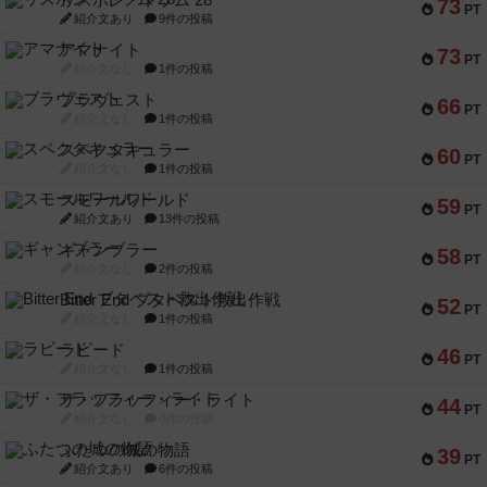
リスボン・トラム 28
73
PT
紹介文あり
9件の投稿
アマナイト
73
PT
紹介文なし
1件の投稿
ブラヴェスト
66
PT
紹介文なし
1件の投稿
スペクタキュラー
60
PT
紹介文なし
1件の投稿
スモールワールド
59
PT
紹介文あり
13件の投稿
ギャンブラー
58
PT
紹介文なし
2件の投稿
Bitter End ブタペスト救出作戦
52
PT
紹介文なし
1件の投稿
ラピード
46
PT
紹介文なし
1件の投稿
ザ・フラッフィー・ライト
44
PT
紹介文なし
0件の投稿
ふたつの城の物語
39
PT
紹介文あり
6件の投稿