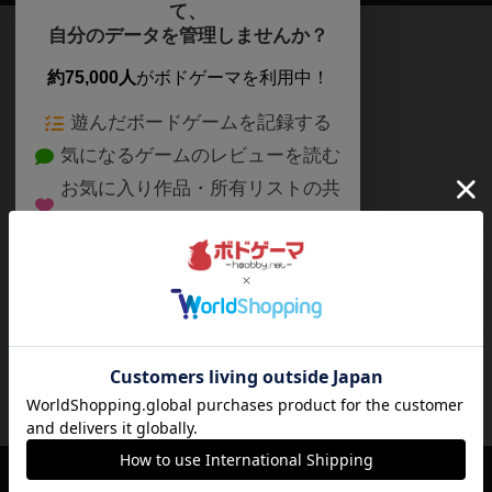
て、
ボードゲームを検索する
自分のデータを管理しませんか？
約75,000人
がボドゲーマを利用中！
ボードゲームの新着レビュー
遊んだボードゲームを記録する
ボードゲーム会情報
気になるゲームのレビューを読む
お気に入り作品・所有リストの共
メカニクス特集
有
掲示板・トピックス
ログイン / 会員登録（10秒）
Google
X
ボドとも・会員一覧
Apple
Facebook
ボードゲーム業界コラム
または
ボドゲーマご利用案内
メールで会員登録
ボードゲーム通販