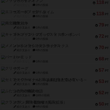
フラットアイアン
118
PT
紹介文なし
2件の投稿
エコーズ・オブ・タイム
118
PT
紹介文なし
8件の投稿
南北戦争
79
PT
紹介文あり
1件の投稿
キャプテン・フリップ：イスラ・ボンバ
72
PT
紹介文なし
2件の投稿
メメントオンラインタクティクス
70
PT
紹介文あり
4件の投稿
パーミッド
68
PT
紹介文なし
1件の投稿
クリーグ
57
PT
紹介文あり
1件の投稿
セミファイナル ～お前はまだ生きている～
53
PT
紹介文あり
1件の投稿
ふたつの街の物語
52
PT
紹介文あり
18件の投稿
クランク! ：冒険者たち（拡張）
50
PT
紹介文あり
4件の投稿