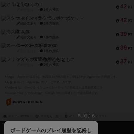
とうほうの！
42
PT
紹介文なし
1件の投稿
スターマイン・ラミー ポケット
42
PT
紹介文あり
2件の投稿
海兵隊
39
PT
紹介文あり
1件の投稿
スーパーストア3000
39
PT
紹介文なし
1件の投稿
フリップ７：復讐心とともに
37
PT
紹介文なし
2件の投稿
※Apple、Apple のロゴ は、米国および他の国々で登録されたApple Inc.の商標です。
※App Store は、Apple Inc.のサービスマークです。
※Android は、グーグル インコーポレイテッドの商標または登録商標です。
※Google Play とそのロゴは、Google Inc.の商標または登録商標です。
閉じる
ボドゲーマTOP
ボドとも一覧
イナッチ
マイリスト
ボドゲーマTOP
ボードゲームのプレイ履歴を記録し