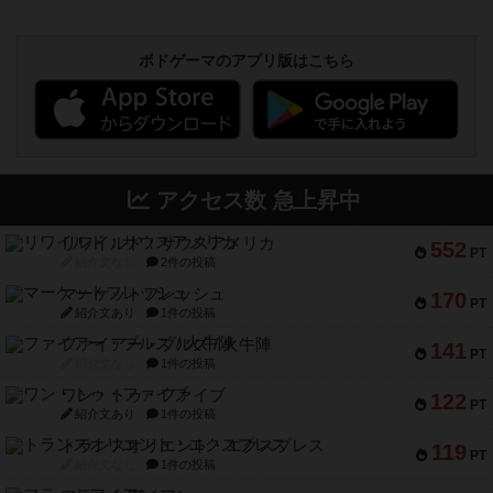
ボドゲーマのアプリ版はこちら
アクセス数 急上昇中
リワイルド：サウスアメリカ
552
PT
紹介文なし
2件の投稿
マーケットフレッシュ
170
PT
紹介文あり
1件の投稿
ファイアー・ブルズ / 火牛陣
141
PT
紹介文なし
1件の投稿
ワン・トゥ・ファイブ
122
PT
紹介文あり
1件の投稿
トランスオリエント・エクスプレス
119
PT
紹介文なし
1件の投稿