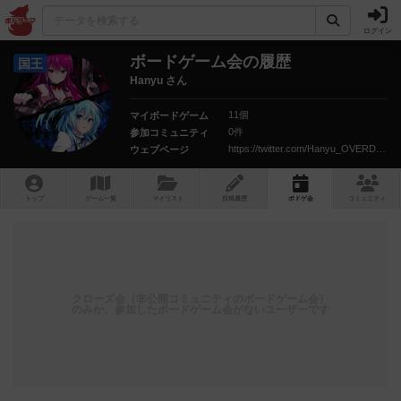
ログイン
ボードゲーム会の履歴
国王
Hanyu さん
11個
マイボードゲーム
0件
参加コミュニティ
https://twitter.com/Hanyu_OVERDRIVE
ウェブページ
トップ
ゲーム一覧
マイリスト
投稿履歴
ボ
ドゲ
会
コミュニティ
クローズ会（非公開コミュニティのボードゲーム会）
のみか、参加したボードゲーム会がないユーザーです