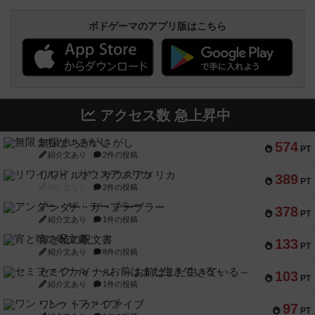
ボドゲーマのアプリ版はこちら
アクセス数 急上昇中
無限まちがいさがし
574
PT
紹介文あり
2件の投稿
リワイルド：サウスアメリカ
389
PT
紹介文なし
2件の投稿
アンダー・ザ・テーブラー
378
PT
紹介文あり
1件の投稿
宵と暁の呪文書
133
PT
紹介文あり
8件の投稿
セミファイナル ～お前はまだ生きている～
103
PT
紹介文あり
1件の投稿
ワン・トゥ・ファイブ
97
PT