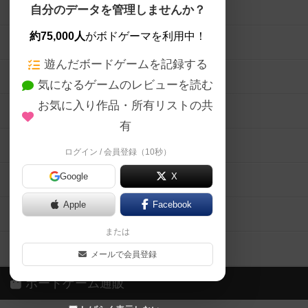
ボードゲームを検索する
自分のデータを管理しませんか？
約75,000人
がボドゲーマを利用中！
ボードゲームの新着レビュー
遊んだボードゲームを記録する
ボードゲーム会情報
気になるゲームのレビューを読む
お気に入り作品・所有リストの共
メカニクス特集
有
掲示板・トピックス
ログイン / 会員登録（10秒）
Google
X
ボドとも・会員一覧
Apple
Facebook
ボードゲーム業界コラム
または
ボドゲーマご利用案内
メールで会員登録
ボードゲーム通販