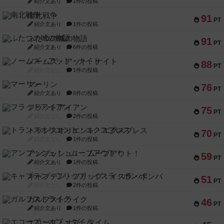
紹介文あり
1件の投稿
南北戦争
91
PT
紹介文あり
1件の投稿
ふたつの城の物語
91
PT
紹介文あり
6件の投稿
ノームズ・アット・ナイト
88
PT
紹介文なし
1件の投稿
マーリン
76
PT
紹介文あり
6件の投稿
フラットアイアン
75
PT
紹介文なし
2件の投稿
トランスオリエント・エクスプレス
70
PT
紹介文なし
1件の投稿
アンブッシュ！：ムーブアウト！
59
PT
紹介文あり
1件の投稿
キャプテン・フリップ：イスラ・ボンバ
51
PT
紹介文なし
2件の投稿
ガルフストライク
46
PT
紹介文あり
1件の投稿
エコーズ・オブ・タイム