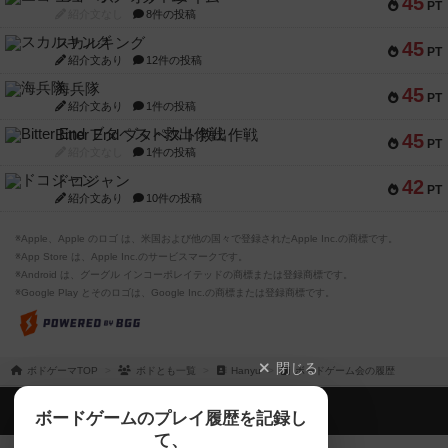
45
PT
紹介文なし
8件の投稿
スカルキング
45
PT
紹介文あり
12件の投稿
海兵隊
45
PT
紹介文あり
1件の投稿
Bitter End ブタペスト救出作戦
45
PT
紹介文なし
1件の投稿
ドコジャン
42
PT
紹介文あり
10件の投稿
※Apple、Apple のロゴ は、米国および他の国々で登録されたApple Inc.の商標です。
※App Store は、Apple Inc.のサービスマークです。
※Android は、グーグル インコーポレイテッドの商標または登録商標です。
※Google Play とそのロゴは、Google Inc.の商標または登録商標です。
閉じる
ボドゲーマTOP
ボドとも一覧
Hanyu
ボードゲーム会の履歴
ボドゲーマTOP
ボードゲームのプレイ履歴を記録し
て、