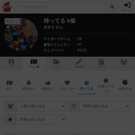
ログイン
持ってる 0個
たまご
ゆきち さん
0個
マイボードゲーム
1件
参加コミュニティ
未設定
ウェブページ
トップ
ゲーム一覧
マイリスト
投稿履歴
ボ
ドゲ
会
コミュニティ
評価したゲ
全て
興味あり
経験あり
お気に入り
持ってる
比較する
ーム