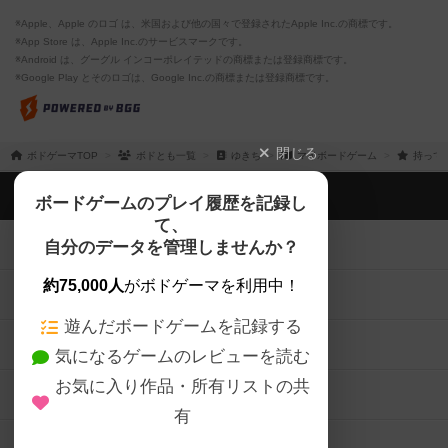
※Apple、Apple のロゴ は、米国および他の国々で登録されたApple Inc.の商標です。
※App Store は、Apple Inc.のサービスマークです。
※Android は、グーグル インコーポレイテッドの商標または登録商標です。
※Google Play とそのロゴは、Google Inc.の商標または登録商標です。
閉じる
ボドゲーマTOP
ボドとも一覧
ゆきち
マイボードゲーム
持って
ボドゲーマTOP
ボードゲームのプレイ履歴を記録し
て、
ボードゲームを検索する
自分のデータを管理しませんか？
約75,000人
がボドゲーマを利用中！
ボードゲームの新着レビュー
遊んだボードゲームを記録する
ボードゲーム会情報
気になるゲームのレビューを読む
お気に入り作品・所有リストの共
メカニクス特集
有
掲示板・トピックス