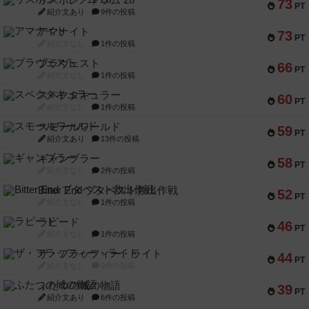
リスボン・トラム 28
73
PT
紹介文あり
9件の投稿
アマナイト
73
PT
紹介文なし
1件の投稿
ブラヴェスト
66
PT
紹介文なし
1件の投稿
スペクタキュラー
60
PT
紹介文なし
1件の投稿
スモールワールド
59
PT
紹介文あり
13件の投稿
ギャンブラー
58
PT
紹介文なし
2件の投稿
Bitter End ブタペスト救出作戦
52
PT
紹介文なし
1件の投稿
ラピード
46
PT
紹介文なし
1件の投稿
ザ・フラッフィー・ライト
44
PT
紹介文なし
0件の投稿
ふたつの城の物語
39
PT
紹介文あり
6件の投稿