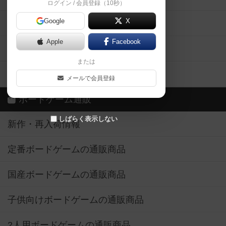
ログイン / 会員登録（10秒）
Google
X
ボドとも・会員一覧
Apple
Facebook
ボードゲーム業界コラム
または
ボドゲーマご利用案内
メールで会員登録
ボードゲーム通販
しばらく表示しない
新作・再入荷情報
定番ボードゲームの通販商品
国産ボードゲームの通販商品
子供向けボードゲームの通販商品
2人用ボードゲームの通販商品