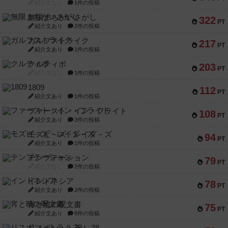
紹介文なし
1件の投稿
無限まちがいさがし
322
PT
紹介文あり
2件の投稿
ガルフストライク
217
PT
紹介文あり
1件の投稿
クルティボ
203
PT
紹介文なし
1件の投稿
1809
112
PT
紹介文あり
1件の投稿
ファースト・イン・フライト
108
PT
紹介文あり
3件の投稿
モズビ－ズ・レイダ－ズ
94
PT
紹介文あり
1件の投稿
テンプテーション
79
PT
紹介文なし
2件の投稿
インドネシア
78
PT
紹介文あり
2件の投稿
宵と暁の呪文書
75
PT
紹介文あり
8件の投稿