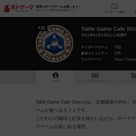
世界のボードゲームを楽しもう！
ボードゲーム専門の総合情報サイト
データベース
検
大臣
Table Game Cafe Sir
2023年02月14日から利用中
0個
マイボードゲーム
0件
参加コミュニティ
https://twi
ウェブページ
トップ
マイボードゲーム
マイリ
Table Game Cafe Siroccoは、古都
ームが遊べるカフェです。
こだわりの珈琲と紅茶を味わいながら、ボードゲ
グゲームが楽しめる場所。