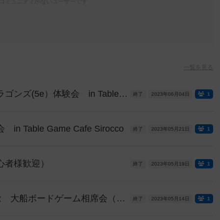
コミュニティがないユーザーです
一覧を見る
ダンジョンズ・アンド・ドラゴンズ(5e）体験会 in Table Game Cafe Sirocco
終了
2023年06月04日
1
able Game Cafe Sirocco
終了
2023年05月21日
1
心者様歓迎）
終了
2023年05月19日
1
5/14(日)オープン２週間記念 大船ボードゲーム相席会（昼＆夜の部）＠テーブルゲームカフェ・シロッコ【ご新規様大歓迎】
終了
2023年05月14日
1