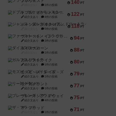
ブラヴェスト
140
PT
紹介文なし
1件の投稿
ドブル：ポケットモンスター
122
PT
紹介文あり
4件の投稿
ジャンヌ・ダルク-オルレアン ドロー＆ライト
118
PT
紹介文なし
5件の投稿
ファースト・イン・フライト
94
PT
紹介文あり
3件の投稿
ダイススローン
88
PT
紹介文なし
1件の投稿
ガルフストライク
80
PT
紹介文あり
1件の投稿
モズビ－ズ・レイダ－ズ
79
PT
紹介文あり
1件の投稿
リー対グラント
77
PT
紹介文あり
1件の投稿
ブレーキング・アウェイ
75
PT
紹介文あり
4件の投稿
ザ・フラッド
71
PT
紹介文なし
1件の投稿