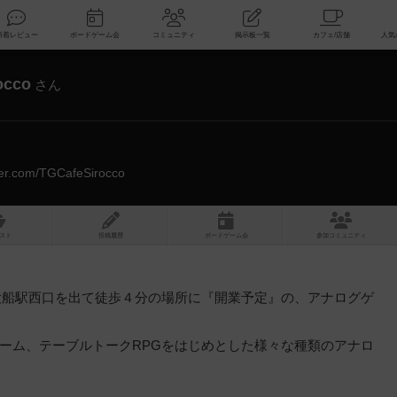
索
新着レビュー
ボードゲーム会
コミュニティ
掲示板一覧
occo
さん
tter.com/TGCafeSirocco
スト
投稿履歴
ボ
ー
ドゲ
ーム
会
参加
コミュニティ
鎌倉の外れ、大船駅西口を出て徒歩４分の場所に『開業予定』の、アナログゲ
ーム、テーブルトークRPGをはじめとした様々な種類のアナロ