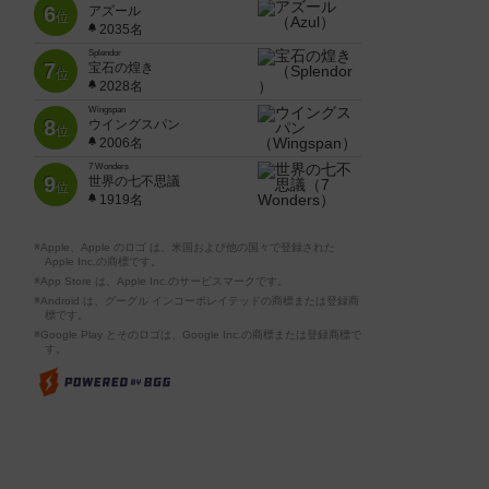
6
アズール
位
2035名
Splendor
7
宝石の煌き
位
2028名
Wingspan
8
ウイングスパン
位
2006名
7 Wonders
9
世界の七不思議
位
1919名
※Apple、Apple のロゴ は、米国および他の国々で登録された
Apple Inc.の商標です。
※App Store は、Apple Inc.のサービスマークです。
※Android は、グーグル インコーポレイテッドの商標または登録商
標です。
※Google Play とそのロゴは、Google Inc.の商標または登録商標で
す。