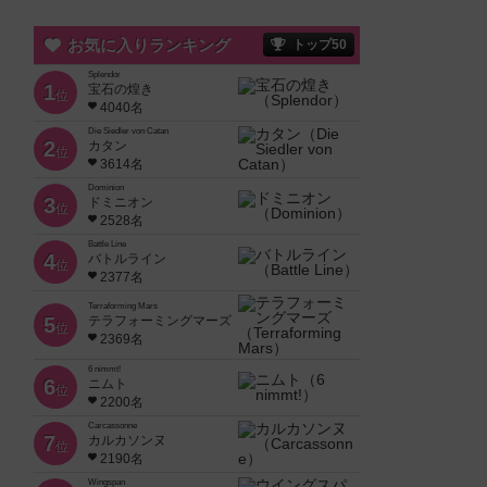
お気に入りランキング
トップ50
Splendor
1
宝石の煌き
位
4040名
Die Siedler von Catan
2
カタン
位
3614名
Dominion
3
ドミニオン
位
2528名
Battle Line
4
バトルライン
位
2377名
Terraforming Mars
5
テラフォーミングマーズ
位
2369名
6 nimmt!
6
ニムト
位
2200名
Carcassonne
7
カルカソンヌ
位
2190名
Wingspan