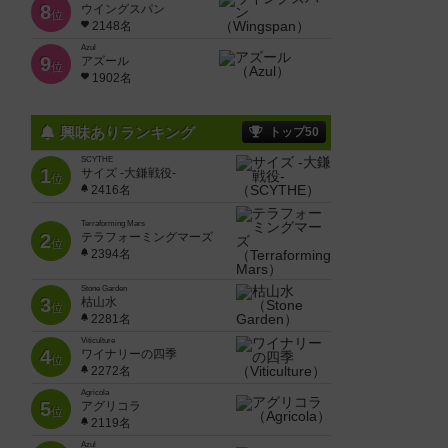
8
ウイングスパン
位
2148名
Azul
9
アズール
位
1902名
興味ありランキング
トップ50
SCYTHE
1
サイズ -大鎌戦役-
位
2416名
Terraforming Mars
2
テラフォーミングマーズ
位
2394名
Stone Garden
3
枯山水
位
2281名
Viticulture
4
ワイナリーの四季
位
2272名
Agricola
5
アグリコラ
位
2119名
Azul