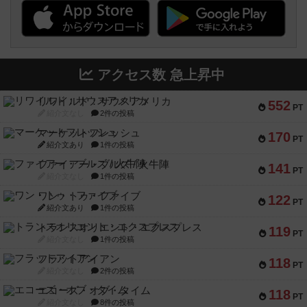
アクセス数 急上昇中
リワイルド：サウスアメリカ
552
PT
紹介文なし
2件の投稿
マーケットフレッシュ
170
PT
紹介文あり
1件の投稿
ファイアー・ブルズ / 火牛陣
141
PT
紹介文なし
1件の投稿
ワン・トゥ・ファイブ
122
PT
紹介文あり
1件の投稿
トランスオリエント・エクスプレス
119
PT
紹介文なし
1件の投稿
フラットアイアン
118
PT
紹介文なし
2件の投稿
エコーズ・オブ・タイム
118
PT
紹介文なし
8件の投稿