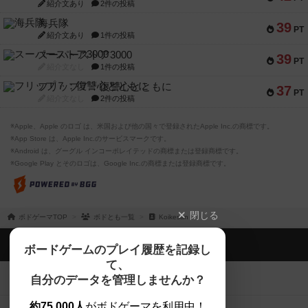
紹介文あり
2件の投稿
海兵隊
39
PT
紹介文あり
1件の投稿
スーパーストア3000
39
PT
紹介文なし
1件の投稿
フリップ７：復讐心とともに
37
PT
紹介文なし
2件の投稿
※Apple、Apple のロゴ は、米国および他の国々で登録されたApple Inc.の商標です。
※App Store は、Apple Inc.のサービスマークです。
※Android は、グーグル インコーポレイテッドの商標または登録商標です。
※Google Play とそのロゴは、Google Inc.の商標または登録商標です。
閉じる
ボドゲーマTOP
ボドとも一覧
Koikesan
ボドゲーマTOP
ボードゲームのプレイ履歴を記録し
て、
ボードゲームを検索する
自分のデータを管理しませんか？
約75,000人
がボドゲーマを利用中！