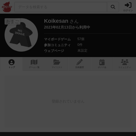
ログイン
Koikesan
さん
たまご
2023年02月13日から利用中
57個
マイボードゲーム
0件
参加コミュニティ
未設定
ウェブページ
トップ
ゲーム一覧
マイリスト
投稿履歴
ボ
ドゲ
会
コミュニティ
登録されていません