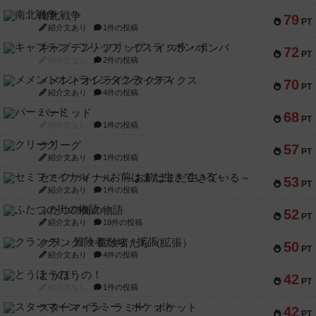
南北戦争
79
PT
紹介文あり
1件の投稿
キャプテン・フリップ：イスラ・ボンバ
72
PT
紹介文なし
2件の投稿
メメントオンラインタクティクス
70
PT
紹介文あり
4件の投稿
パーミッド
68
PT
紹介文なし
1件の投稿
クリーグ
57
PT
紹介文あり
1件の投稿
セミファイナル ～お前はまだ生きている～
53
PT
紹介文あり
1件の投稿
ふたつの街の物語
52
PT
紹介文あり
18件の投稿
クランク! ：冒険者たち（拡張）
50
PT
紹介文あり
4件の投稿
とうほうの！
42
PT
紹介文なし
1件の投稿
スターマイン・ラミー ポケット
42
PT