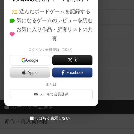
ボードゲームの新着レビュー
遊んだボードゲームを記録する
ボードゲーム会情報
気になるゲームのレビューを読む
お気に入り作品・所有リストの共
メカニクス特集
有
掲示板・トピックス
ログイン / 会員登録（10秒）
Google
X
ボドとも・会員一覧
Apple
Facebook
ボードゲーム業界コラム
または
ボドゲーマご利用案内
メールで会員登録
ボードゲーム通販
しばらく表示しない
新作・再入荷情報