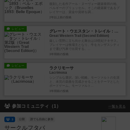
復刻した名作アール・ヌーヴォー建築発祥の地、
ベルギーのブリュッセル。そこの建築家であるプ
レイヤーは、資金や資材を調...
2年以上前
の投稿
レビュー
グレート・ウエスタン・トレイル：第2版
Great Western Trail (Second Edition)
厳しい荒野に立ち向かえ舞台は19世紀テキサス。
プレイヤーは牧場主となり、牛をカンザスシティ
まで運び汽車で出荷する。...
3年弱前
の投稿
レビュー
ラクリモーサ
Lacrimosa
シンプルな選択。深い戦略。モーツァルトの生涯
と、未完の楽曲を完成させることをテーマとした
ボードゲーム。モーツァルト...
3年弱前
の投稿
参加コミュニティ（1）
一覧を見る
公開
誰でも自由に参加
3
サークルフタバ