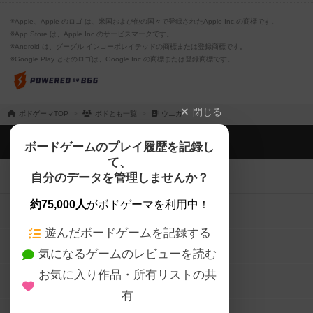
※Apple、Apple のロゴ は、米国および他の国々で登録されたApple Inc.の商標です。
※App Store は、Apple Inc.のサービスマークです。
※Android は、グーグル インコーポレイテッドの商標または登録商標です。
※Google Play とそのロゴは、Google Inc.の商標または登録商標です。
閉じる
ボドゲーマTOP
ボドとも一覧
ウニカ
ボドゲーマTOP
ボードゲームのプレイ履歴を記録し
て、
ボードゲームを検索する
自分のデータを管理しませんか？
約75,000人
がボドゲーマを利用中！
ボードゲームの新着レビュー
遊んだボードゲームを記録する
ボードゲーム会情報
気になるゲームのレビューを読む
お気に入り作品・所有リストの共
メカニクス特集
有