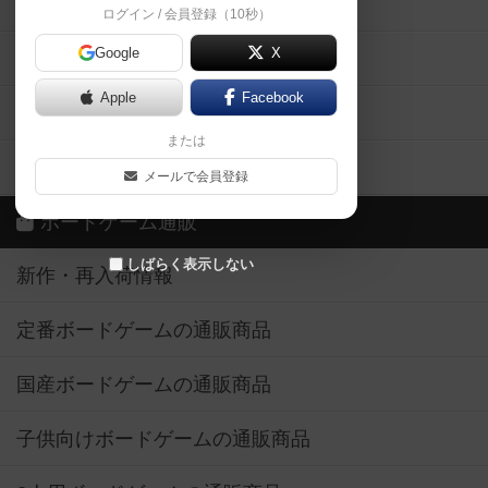
掲示板・トピックス
ログイン / 会員登録（10秒）
Google
X
ボドとも・会員一覧
Apple
Facebook
ボードゲーム業界コラム
または
ボドゲーマご利用案内
メールで会員登録
ボードゲーム通販
しばらく表示しない
新作・再入荷情報
定番ボードゲームの通販商品
国産ボードゲームの通販商品
子供向けボードゲームの通販商品