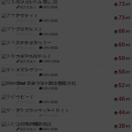
リスボン・トラム 28
73
PT
紹介文あり
9件の投稿
アマナイト
73
PT
紹介文なし
1件の投稿
ブラヴェスト
66
PT
紹介文なし
1件の投稿
スペクタキュラー
60
PT
紹介文なし
1件の投稿
スモールワールド
59
PT
紹介文あり
13件の投稿
ギャンブラー
58
PT
紹介文なし
2件の投稿
Bitter End ブタペスト救出作戦
52
PT
紹介文なし
1件の投稿
ラピード
46
PT
紹介文なし
1件の投稿
ザ・フラッフィー・ライト
44
PT
紹介文なし
0件の投稿
ふたつの城の物語
39
PT
紹介文あり
6件の投稿