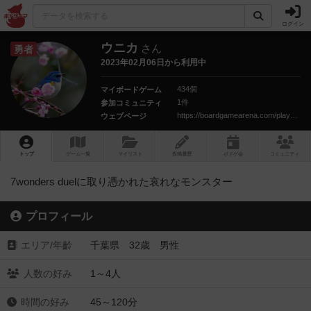
ログイン
ウニカ
さん
勇者
2023年02月06日から利用中
434個
マイボードゲーム
1件
参加コミュニティ
https://boardgamearena.com/player?id=93645120
ウェブページ
トップ
ゲーム一覧
マイリスト
投稿履歴
ボ
ドゲ
会
コミュニティ
7wonders duelに取り憑かれた哀れなモンスター
プロフィール
エリア/年齡
千葉県 32歳 男性
人数の好み
1～4人
時間の好み
45～120分