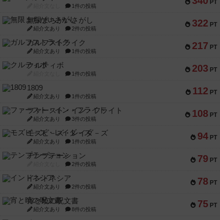
340
PT
紹介文なし
1件の投稿
無限まちがいさがし
322
PT
紹介文あり
2件の投稿
ガルフストライク
217
PT
紹介文あり
1件の投稿
クルティボ
203
PT
紹介文なし
1件の投稿
1809
112
PT
紹介文あり
1件の投稿
ファースト・イン・フライト
108
PT
紹介文あり
3件の投稿
モズビ－ズ・レイダ－ズ
94
PT
紹介文あり
1件の投稿
テンプテーション
79
PT
紹介文なし
2件の投稿
インドネシア
78
PT
紹介文あり
2件の投稿
宵と暁の呪文書
75
PT
紹介文あり
8件の投稿