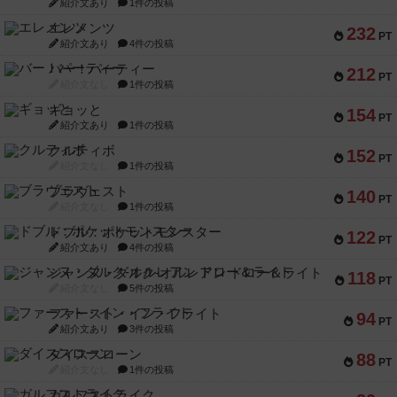
紹介文あり
1件の投稿
エレメンツ
232
PT
紹介文あり
4件の投稿
バー！パーティー
212
PT
紹介文なし
1件の投稿
ギョッと
154
PT
紹介文あり
1件の投稿
クルティボ
152
PT
紹介文なし
1件の投稿
ブラヴェスト
140
PT
紹介文なし
1件の投稿
ドブル：ポケットモンスター
122
PT
紹介文あり
4件の投稿
ジャンヌ・ダルク-オルレアン ドロー＆ライト
118
PT
紹介文なし
5件の投稿
ファースト・イン・フライト
94
PT
紹介文あり
3件の投稿
ダイススローン
88
PT
紹介文なし
1件の投稿
ガルフストライク