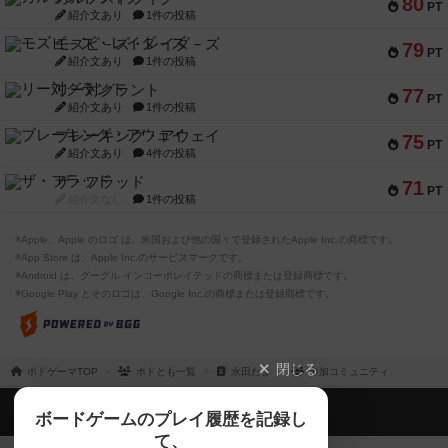
80
PT
紹介文あり
1件の投稿
モズビ－ズ・レイダ－ズ
79
PT
紹介文あり
1件の投稿
リー対グラント
77
PT
紹介文あり
1件の投稿
ブレーキング・アウェイ
75
PT
紹介文あり
4件の投稿
ザ・フラッド
71
PT
紹介文なし
1件の投稿
※Apple、Apple のロゴ は、米国および他の国々で登録されたApple Inc.の商標です。
※App Store は、Apple Inc.のサービスマークです。
※Android は、グーグル インコーポレイテッドの商標または登録商標です。
※Google Play とそのロゴは、Google Inc.の商標または登録商標です。
閉じる
ボドゲーマTOP
ボドとも一覧
永田たま
参加コミュニティ
ボドゲーマTOP
ボードゲームのプレイ履歴を記録し
て、