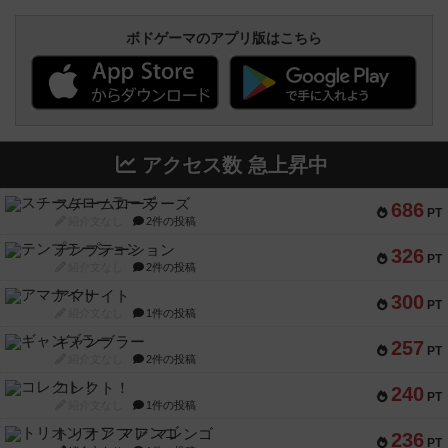
ボドゲーマのアプリ版はこちら
アクセス数 急上昇中
スチームローラーズ
686
PT
紹介文なし
2件の投稿
テンプテーション
326
PT
紹介文なし
2件の投稿
アマナイト
300
PT
紹介文なし
1件の投稿
ギャンブラー
257
PT
紹介文なし
2件の投稿
コレクト！
240
PT
紹介文なし
1件の投稿
トリオンフ ア マレンゴ
236
PT