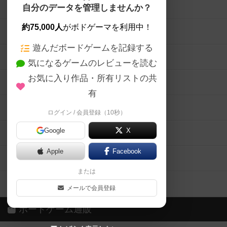
ボードゲームを検索する
自分のデータを管理しませんか？
約75,000人
がボドゲーマを利用中！
ボードゲームの新着レビュー
遊んだボードゲームを記録する
ボードゲーム会情報
気になるゲームのレビューを読む
お気に入り作品・所有リストの共
メカニクス特集
有
掲示板・トピックス
ログイン / 会員登録（10秒）
Google
X
ボドとも・会員一覧
Apple
Facebook
ボードゲーム業界コラム
または
ボドゲーマご利用案内
メールで会員登録
ボードゲーム通販