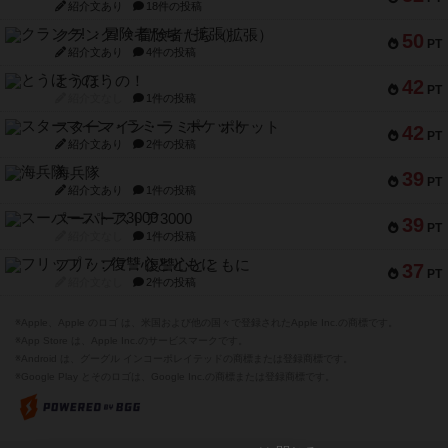
紹介文あり
18件の投稿
クランク! ：冒険者たち（拡張）
50
PT
紹介文あり
4件の投稿
とうほうの！
42
PT
紹介文なし
1件の投稿
スターマイン・ラミー ポケット
42
PT
紹介文あり
2件の投稿
海兵隊
39
PT
紹介文あり
1件の投稿
スーパーストア3000
39
PT
紹介文なし
1件の投稿
フリップ７：復讐心とともに
37
PT
紹介文なし
2件の投稿
※Apple、Apple のロゴ は、米国および他の国々で登録されたApple Inc.の商標です。
※App Store は、Apple Inc.のサービスマークです。
※Android は、グーグル インコーポレイテッドの商標または登録商標です。
※Google Play とそのロゴは、Google Inc.の商標または登録商標です。