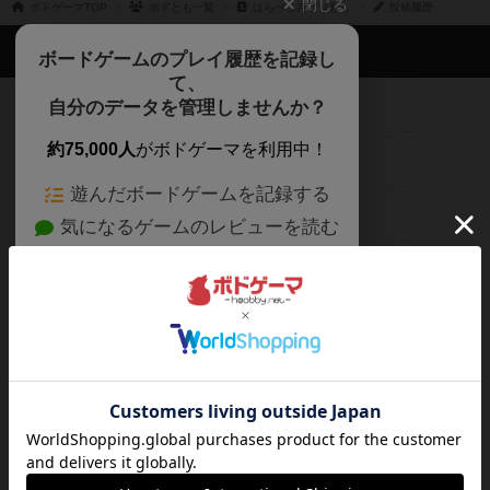
閉じる
ボドゲーマTOP
ボドとも一覧
はらぺこみどりむし
投稿履歴
ボドゲーマTOP
ボードゲームのプレイ履歴を記録し
て、
ボードゲームを検索する
自分のデータを管理しませんか？
約75,000人
がボドゲーマを利用中！
ボードゲームの新着レビュー
遊んだボードゲームを記録する
ボードゲーム会情報
気になるゲームのレビューを読む
お気に入り作品・所有リストの共
メカニクス特集
有
掲示板・トピックス
ログイン / 会員登録（10秒）
Google
X
ボドとも・会員一覧
Apple
Facebook
ボードゲーム業界コラム
または
ボドゲーマご利用案内