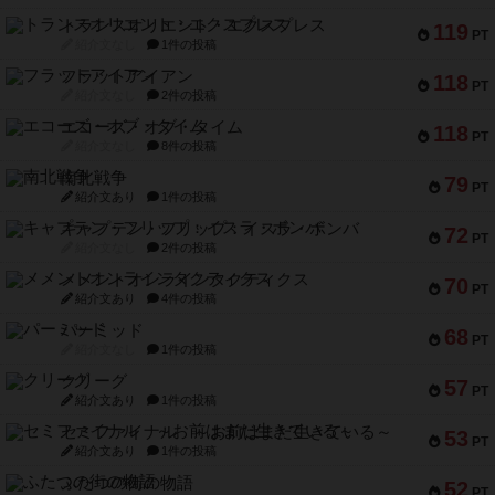
トランスオリエント・エクスプレス
119
PT
紹介文なし
1件の投稿
フラットアイアン
118
PT
紹介文なし
2件の投稿
エコーズ・オブ・タイム
118
PT
紹介文なし
8件の投稿
南北戦争
79
PT
紹介文あり
1件の投稿
キャプテン・フリップ：イスラ・ボンバ
72
PT
紹介文なし
2件の投稿
メメントオンラインタクティクス
70
PT
紹介文あり
4件の投稿
パーミッド
68
PT
紹介文なし
1件の投稿
クリーグ
57
PT
紹介文あり
1件の投稿
セミファイナル ～お前はまだ生きている～
53
PT
紹介文あり
1件の投稿
ふたつの街の物語
52
PT