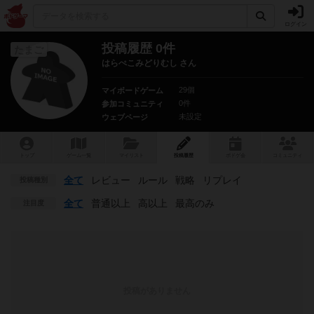
ログイン
投稿履歴 0件
たまご
はらぺこみどりむし さん
29個
マイボードゲーム
0件
参加コミュニティ
未設定
ウェブページ
トップ
ゲーム一覧
マイリスト
投稿履歴
ボ
ドゲ
会
コミュニティ
全て
レビュー
ルール
戦略
リプレイ
投稿種別
全て
普通以上
高以上
最高のみ
注目度
投稿がありません