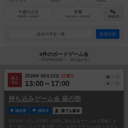
ログインする
8月8日
8月9日
今週の土日
来週
8月8日～8月9日
8月10日～8月16日
検索設定
自分の予定一覧
新規作成
4件のボードゲーム会
（2026年8月8日～、持ち込み可）
2026
08
23
日
年
月
日
曜日
2
あと
13:00～17:00
2人
0
持ち込みゲーム会 昼の部
福井県
福井市
誰でも参加
8月23日（日）の13時～17時に持ち込みゲーム会を開催しま
す！ 購入したけど家で眠っているボードゲームはありません