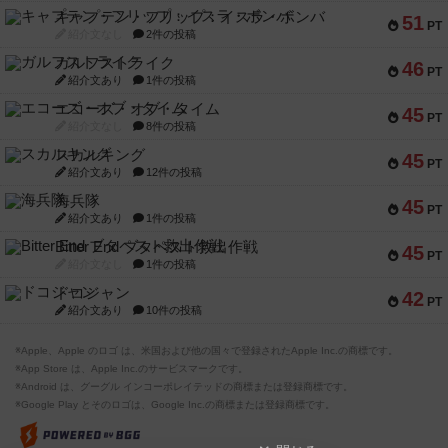
キャプテン・フリップ：イスラ・ボンバ
51
PT
紹介文なし
2件の投稿
ガルフストライク
46
PT
紹介文あり
1件の投稿
エコーズ・オブ・タイム
45
PT
紹介文なし
8件の投稿
スカルキング
45
PT
紹介文あり
12件の投稿
海兵隊
45
PT
紹介文あり
1件の投稿
Bitter End ブタペスト救出作戦
45
PT
紹介文なし
1件の投稿
ドコジャン
42
PT
紹介文あり
10件の投稿
※Apple、Apple のロゴ は、米国および他の国々で登録されたApple Inc.の商標です。
※App Store は、Apple Inc.のサービスマークです。
※Android は、グーグル インコーポレイテッドの商標または登録商標です。
※Google Play とそのロゴは、Google Inc.の商標または登録商標です。