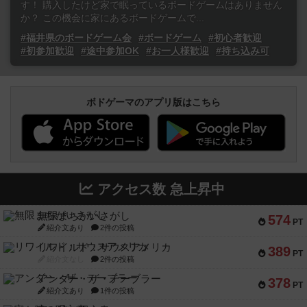
す！ 購入したけど家で眠っているボードゲームはありません
か？ この機会に家にあるボードゲームで...
#福井県のボードゲーム会
#ボードゲーム
#初心者歓迎
#初参加歓迎
#途中参加OK
#お一人様歓迎
#持ち込み可
ボドゲーマのアプリ版はこちら
アクセス数 急上昇中
無限まちがいさがし
574
PT
紹介文あり
2件の投稿
リワイルド：サウスアメリカ
389
PT
紹介文なし
2件の投稿
アンダー・ザ・テーブラー
378
PT
紹介文あり
1件の投稿