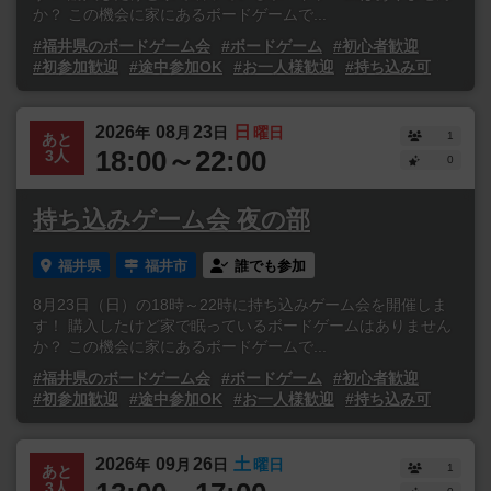
か？ この機会に家にあるボードゲームで...
#福井県のボードゲーム会
#ボードゲーム
#初心者歓迎
#初参加歓迎
#途中参加OK
#お一人様歓迎
#持ち込み可
2026
08
23
日
年
月
日
曜日
1
あと
18:00～22:00
3人
0
持ち込みゲーム会 夜の部
福井県
福井市
誰でも参加
8月23日（日）の18時～22時に持ち込みゲーム会を開催しま
す！ 購入したけど家で眠っているボードゲームはありません
か？ この機会に家にあるボードゲームで...
#福井県のボードゲーム会
#ボードゲーム
#初心者歓迎
#初参加歓迎
#途中参加OK
#お一人様歓迎
#持ち込み可
2026
09
26
土
年
月
日
曜日
1
あと
3人