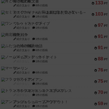
宵と暁の呪文書
133
PT
紹介文あり
8件の投稿
セミファイナル ～お前はまだ生きている～
103
PT
紹介文あり
1件の投稿
ワン・トゥ・ファイブ
97
PT
紹介文あり
1件の投稿
南北戦争
91
PT
紹介文あり
1件の投稿
ふたつの城の物語
91
PT
紹介文あり
6件の投稿
ノームズ・アット・ナイト
88
PT
紹介文なし
1件の投稿
マーリン
76
PT
紹介文あり
6件の投稿
フラットアイアン
75
PT
紹介文なし
2件の投稿
トランスオリエント・エクスプレス
70
PT
紹介文なし
1件の投稿
アンブッシュ！：ムーブアウト！
59
PT
紹介文あり
1件の投稿