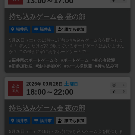
13:00～17:00
0
持ち込みゲーム会 昼の部
福井県
福井市
誰でも参加
9月26日（土）の13時～17時に持ち込みゲーム会を開催しま
す！ 購入したけど家で眠っているボードゲームはありません
か？ この機会に家にあるボードゲームで...
#福井県のボードゲーム会
#ボードゲーム
#初心者歓迎
#初参加歓迎
#途中参加OK
#お一人様歓迎
#持ち込み可
2026
09
26
土
年
月
日
曜日
1
あと
18:00～22:00
3人
0
持ち込みゲーム会 夜の部
福井県
福井市
誰でも参加
9月26日（土）の18時～22時に持ち込みゲーム会を開催しま