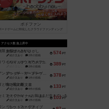
ボドファン
ボードゲームに特化したクラウドファンディング
アクセス数 急上昇中
無限まちがいさがし
574
PT
紹介文あり
2件の投稿
リワイルド：サウスアメリカ
389
PT
紹介文なし
2件の投稿
アンダー・ザ・テーブラー
378
PT
紹介文あり
1件の投稿
宵と暁の呪文書
133
PT
紹介文あり
8件の投稿
セミファイナル ～お前はまだ生きている～
103
PT
紹介文あり
1件の投稿
ワン・トゥ・ファイブ
97