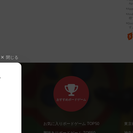
Ap
※Ap
※A
標
※Go
す
閉じる
、
おすすめボードゲーム
お気に入りボードゲーム TOP50
東京
商品
興味ありボードゲーム TOP50
神奈