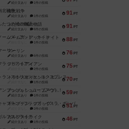
PT
紹介文あり
1件の投稿
南北戦争
91
PT
紹介文あり
1件の投稿
ふたつの城の物語
91
PT
紹介文あり
6件の投稿
ノームズ・アット・ナイト
88
PT
紹介文なし
1件の投稿
マーリン
76
PT
紹介文あり
6件の投稿
フラットアイアン
75
PT
紹介文なし
2件の投稿
トランスオリエント・エクスプレス
70
PT
紹介文なし
1件の投稿
アンブッシュ！：ムーブアウト！
59
PT
紹介文あり
1件の投稿
キャプテン・フリップ：イスラ・ボンバ
51
PT
紹介文なし
2件の投稿
ガルフストライク
46
PT
紹介文あり
1件の投稿