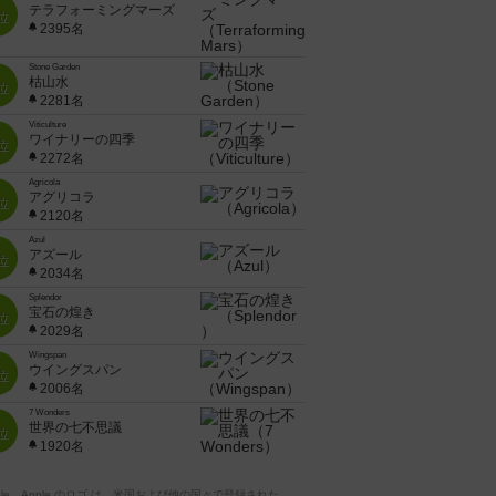
テラフォーミングマーズ
位
2395名
Stone Garden
枯山水
位
2281名
Viticulture
ワイナリーの四季
位
2272名
Agricola
アグリコラ
位
2120名
Azul
アズール
位
2034名
Splendor
宝石の煌き
位
2029名
Wingspan
ウイングスパン
位
2006名
7 Wonders
世界の七不思議
位
1920名
pple、Apple のロゴ は、米国および他の国々で登録された