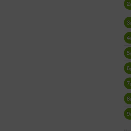
2
3
4
5
6
7
8
9
※A