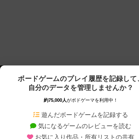
ボードゲームのプレイ履歴を記録して
自分のデータを管理しませんか？
約75,000人
がボドゲーマを利用中！
ボドゲーマTOP
ボードゲーム通販
遊んだボードゲームを記録する
気になるゲームのレビューを読む
ボードゲームを検索する
新作・再入荷情報
お気に入り作品・所有リストの共有
ボードゲームの新着レビュー
定番ボードゲームの通販