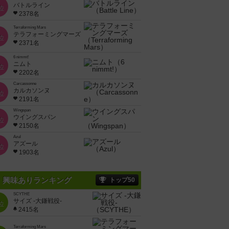
バトルライン
位
2378名
Terraforming Mars
テラフォーミングマーズ
位
2371名
6 nimmt!
ニムト
位
2202名
Carcassonne
カルカソンヌ
位
2191名
Wingspan
ウイングスパン
位
2150名
Azul
アズール
位
1903名
興味ありランキング
トップ50
SCYTHE
サイズ -大鎌戦役-
位
2415名
Terraforming Mars