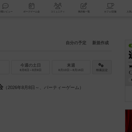
索
新着レビュー
ボードゲーム会
コミュニティ
掲示板一覧
自分の予定
新規作成
今週の土日
来週
8月8日～8月9日
8月10日～8月16日
検索設定
会
（2026年8月8日～、パーティーゲーム）