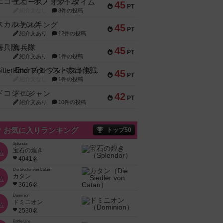
エコーズ・オブ・タイム
45
PT
紹介文なし
8件の投稿
スカルキング
45
PT
紹介文あり
12件の投稿
海兵隊
45
PT
紹介文あり
1件の投稿
Bitter End ブタペスト救出作戦
45
PT
紹介文なし
1件の投稿
ドコジャン
42
PT
紹介文あり
10件の投稿
お気に入りランキング
トップ50
Splendor
宝石の煌き
位
4041名
Die Siedler von Catan
カタン
位
3616名
Dominion
ドミニオン
位
2530名
Battle Line