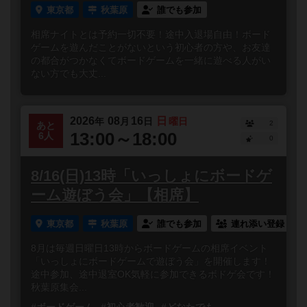
東京都
秋葉原
誰でも参加
相席ナイトとは予約一切不要！途中入退場自由！ボード
ゲームを遊んだことがないという初心者の方や、お友達
の都合がつかなくてボードゲームを一緒に遊べる人がい
ない方でも大丈...
2026
08
16
日
年
月
日
曜日
2
あと
13:00～18:00
6人
0
8/16(日)13時「いっしょにボードゲ
ーム遊ぼう会」【相席】
東京都
秋葉原
誰でも参加
連れ添い登録
8月は毎週日曜日13時からボードゲームの相席イベント
「いっしょにボードゲームで遊ぼう会」を開催します！
途中参加、途中退室OK気軽に参加できるボドゲ会です！
秋葉原集会...