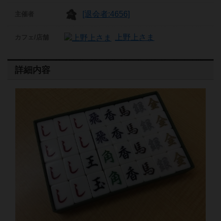
[退会者:4656]
主催者
上野上さま
カフェ/店舗
詳細内容