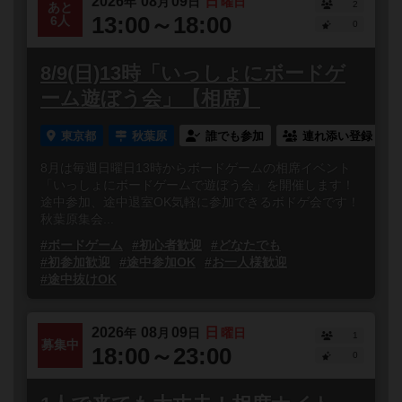
2026
08
09
日
年
月
日
曜日
2
あと
13:00～18:00
6人
0
8/9(日)13時「いっしょにボードゲ
ーム遊ぼう会」【相席】
東京都
秋葉原
誰でも参加
連れ添い登録
8月は毎週日曜日13時からボードゲームの相席イベント
「いっしょにボードゲームで遊ぼう会」を開催します！
途中参加、途中退室OK気軽に参加できるボドゲ会です！
秋葉原集会...
#ボードゲーム
#初心者歓迎
#どなたでも
#初参加歓迎
#途中参加OK
#お一人様歓迎
#途中抜けOK
2026
08
09
日
年
月
日
曜日
1
募集中
18:00～23:00
0