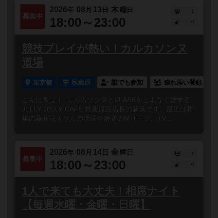
2026
08
13
木
年
月
日
曜日
1
募集中
18:00～23:00
0
競技プレイが熱い！カルカソンヌ
道場
東京都
秋葉原
誰でも参加
連れ添い登録
こんにちは！ カルカソンヌとKLASKをこよなく愛する
JELLY JELLY CAFE 秋葉原店店長の新葉です。最近は将
棋の藤井聡太さんの活躍や麻雀のMリーグ、TV...
2026
08
14
金
年
月
日
曜日
1
募集中
18:00～23:00
0
1人で来ても大丈夫！相席ナイト
【毎週水曜・金曜・日曜】