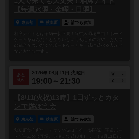
1人で来ても大丈夫！相席ナイト
【毎週水曜・金曜・日曜】
東京都
秋葉原
誰でも参加
相席ナイトとは予約一切不要！途中入退場自由！ボード
ゲームを遊んだことがないという初心者の方や、お友達
の都合がつかなくてボードゲームを一緒に遊べる人がい
ない方でも大丈...
2026
08
11
火
年
月
日
曜日
2
あと
19:00～21:30
6人
0
【8/11(火祝)13時】1日ずっとカタ
ンで遊ぼう会
東京都
秋葉原
誰でも参加
秋葉原集会所で「カタンで遊ぼう会」を開催！王道ボー
ドゲームの金字塔、カタンで遊びましょう！8月11日は