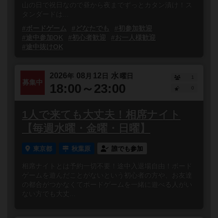
山の日で祝日なので昼から夜までずっとカタン漬け！ス
タンダードは...
#ボードゲーム
#どなたでも
#初参加歓迎
#途中参加OK
#初心者歓迎
#お一人様歓迎
#途中抜けOK
2026
08
12
水
年
月
日
曜日
1
募集中
18:00～23:00
0
1人で来ても大丈夫！相席ナイト
【毎週水曜・金曜・日曜】
東京都
秋葉原
誰でも参加
相席ナイトとは予約一切不要！途中入退場自由！ボード
ゲームを遊んだことがないという初心者の方や、お友達
の都合がつかなくてボードゲームを一緒に遊べる人がい
ない方でも大丈...