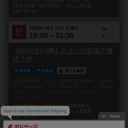
#ボードゲーム
#初心者歓迎
#どなたでも
#初参加歓迎
#途中参加OK
#お一人様歓迎
#途中抜けOK
2026
08
18
火
年
月
日
曜日
2
あと
19:00～21:30
6人
0
【8/18(火)19時】カタンの拡張で遊
ぼう会
東京都
秋葉原
誰でも参加
秋葉原集会所で「カタンで遊ぼう会」を開催！王道ボー
ドゲームの金字塔、カタンで遊びましょう。この日は拡
張のカタンをメインに遊んでみたいなと思います。もち
ろんスタンダー...
#ボードゲーム
#どなたでも
#初参加歓迎
#途中参加OK
#初心者歓迎
#お一人様歓迎
#途中抜けOK
閉じる