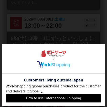
ない方でも大丈...
2026
08
08
土
年
月
日
曜日
3
あと
13:00～22:00
5人
0
8/8(土)13時「1日ずっといっしょに
ボードゲーム遊ぼう会」【相席】
東京都
秋葉原
誰でも参加
連れ添い登録
8月8日(土)は夏休み特別イベントとして13時から22時ま
での長時間！昼から夜までの1日ずっと！ボードゲームの
相席イベント「1日ずっといっしょにボードゲームで遊ぼ
う...
#ボードゲーム
#初心者歓迎
#どなたでも
#初参加歓迎
#途中参加OK
#お一人様歓迎
#途中抜けOK