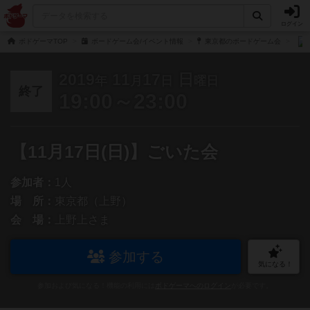
ログイン
ボドゲーマTOP
ボードゲーム会/イベント情報
東京都のボードゲーム会
2019
11
17
日
年
月
日
曜日
終了
19:00～23:00
【11月17日(日)】ごいた会
参加者：
1人
場 所：
東京都（上野）
会 場：
上野上さま
参加する
気になる！
参加および気になる！機能の利用には
ボドゲーマへのログイン
が必要です。