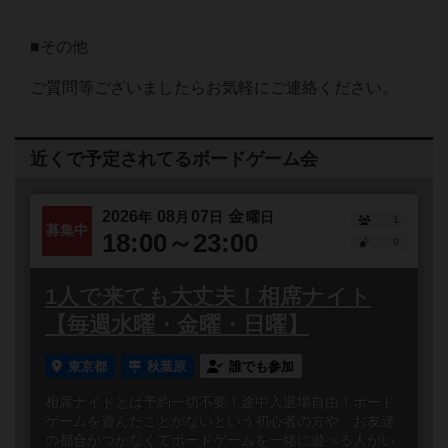
■その他
ご質問等ございましたらお気軽にご連絡ください。
近くで予定されてるボードゲーム会
2026
08
07
金
年
月
日
曜日
1
募集中
18:00～23:00
0
1人で来ても大丈夫！相席ナイト
【毎週水曜・金曜・日曜】
東京都
秋葉原
誰でも参加
相席ナイトとは予約一切不要！途中入退場自由！ボード
ゲームを遊んだことがないという初心者の方や、お友達
の都合がつかなくてボードゲームを一緒に遊べる人がい