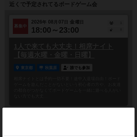
近くで予定されてるボードゲーム会
2026
08
07
金
年
月
日
曜日
1
募集中
18:00～23:00
0
1人で来ても大丈夫！相席ナイト
【毎週水曜・金曜・日曜】
東京都
秋葉原
誰でも参加
相席ナイトとは予約一切不要！途中入退場自由！ボード
ゲームを遊んだことがないという初心者の方や、お友達
の都合がつかなくてボードゲームを一緒に遊べる人がい
ない方でも大丈...
2026
08
08
土
年
月
日
曜日
3
あと
13:00～22:00
5人
0