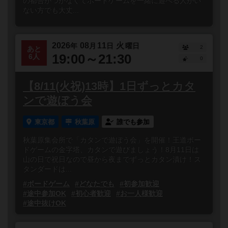
の都合がつかなくてボードゲームを一緒に遊べる人がい
ない方でも大丈...
2026
08
11
火
年
月
日
曜日
2
あと
19:00～21:30
6人
0
【8/11(火祝)13時】1日ずっとカタ
ンで遊ぼう会
東京都
秋葉原
誰でも参加
秋葉原集会所で「カタンで遊ぼう会」を開催！王道ボー
ドゲームの金字塔、カタンで遊びましょう！8月11日は
山の日で祝日なので昼から夜までずっとカタン漬け！ス
タンダードは...
#ボードゲーム
#どなたでも
#初参加歓迎
#途中参加OK
#初心者歓迎
#お一人様歓迎
#途中抜けOK