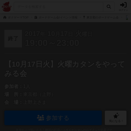
ログイン
ボドゲーマTOP
ボードゲーム会/イベント情報
東京都のボードゲーム会
2017
10
17
火
年
月
日
曜日
終了
19:00～23:00
【10月17日火】火曜カタンをやって
みる会
参加者：
1人
場 所：
東京都（上野）
会 場：
上野上さま
参加する
気になる！
参加および気になる！機能の利用には
ボドゲーマへのログイン
が必要です。