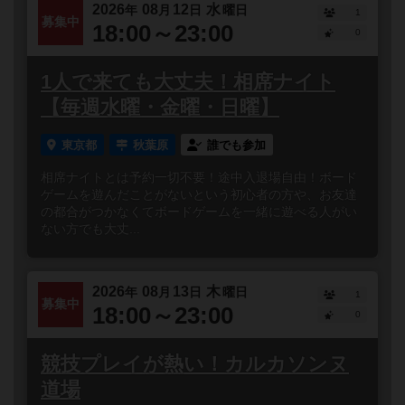
2026
08
12
水
年
月
日
曜日
1
募集中
18:00～23:00
0
1人で来ても大丈夫！相席ナイト
【毎週水曜・金曜・日曜】
東京都
秋葉原
誰でも参加
相席ナイトとは予約一切不要！途中入退場自由！ボード
ゲームを遊んだことがないという初心者の方や、お友達
の都合がつかなくてボードゲームを一緒に遊べる人がい
ない方でも大丈...
2026
08
13
木
年
月
日
曜日
1
募集中
18:00～23:00
0
競技プレイが熱い！カルカソンヌ
道場