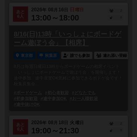
2026
08
16
日
年
月
日
曜日
2
あと
13:00～18:00
6人
0
8/16(日)13時「いっしょにボードゲ
ーム遊ぼう会」【相席】
東京都
秋葉原
誰でも参加
連れ添い登録
8月は毎週日曜日13時からボードゲームの相席イベント
「いっしょにボードゲームで遊ぼう会」を開催します！
途中参加、途中退室OK気軽に参加できるボドゲ会です！
秋葉原集会...
#ボードゲーム
#初心者歓迎
#どなたでも
#初参加歓迎
#途中参加OK
#お一人様歓迎
#途中抜けOK
2026
08
18
火
年
月
日
曜日
2
あと
19:00～21:30
6人
0