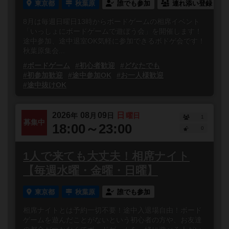
東京都
秋葉原
誰でも参加
連れ添い登録
8月は毎週日曜日13時からボードゲームの相席イベント
「いっしょにボードゲームで遊ぼう会」を開催します！
途中参加、途中退室OK気軽に参加できるボドゲ会です！
秋葉原集会...
#ボードゲーム
#初心者歓迎
#どなたでも
#初参加歓迎
#途中参加OK
#お一人様歓迎
#途中抜けOK
2026
08
09
日
年
月
日
曜日
1
募集中
18:00～23:00
0
1人で来ても大丈夫！相席ナイト
【毎週水曜・金曜・日曜】
東京都
秋葉原
誰でも参加
相席ナイトとは予約一切不要！途中入退場自由！ボード
ゲームを遊んだことがないという初心者の方や、お友達