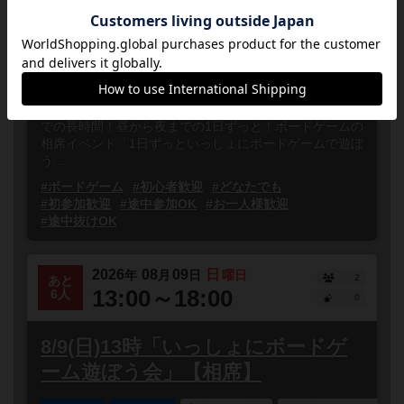
8/8(土)13時「1日ずっといっしょに
ボードゲーム遊ぼう会」【相席】
東京都
秋葉原
誰でも参加
連れ添い登録
8月8日(土)は夏休み特別イベントとして13時から22時ま
での長時間！昼から夜までの1日ずっと！ボードゲームの
相席イベント「1日ずっといっしょにボードゲームで遊ぼ
う...
#ボードゲーム
#初心者歓迎
#どなたでも
#初参加歓迎
#途中参加OK
#お一人様歓迎
#途中抜けOK
2026
08
09
日
年
月
日
曜日
2
あと
13:00～18:00
6人
0
8/9(日)13時「いっしょにボードゲ
ーム遊ぼう会」【相席】