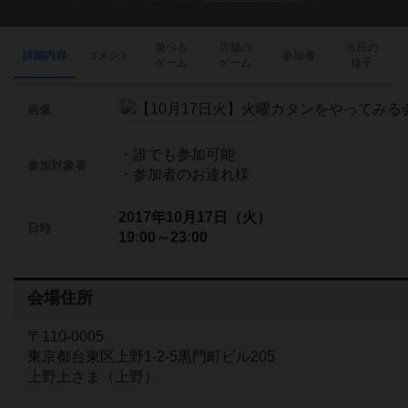
遊べる
店舗の
当日の
詳細内容
コメント
参加者
ゲーム
ゲーム
様子
画像
・誰でも参加可能
参加対象者
・参加者のお連れ様
2017年10月17日（火）
日時
19:00～23:00
会場住所
〒110-0005
東京都台東区上野1-2-5黒門町ビル205
上野上さま（上野）