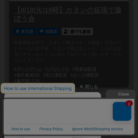
【8/18(火)19時】カタンの拡張で遊
ぼう会
東京都
秋葉原
誰でも参加
秋葉原集会所で「カタンで遊ぼう会」を開催！王道ボー
ドゲームの金字塔、カタンで遊びましょう。この日は拡
張のカタンをメインに遊んでみたいなと思います。もち
ろんスタンダー...
#ボードゲーム
#どなたでも
#初参加歓迎
#途中参加OK
#初心者歓迎
#お一人様歓迎
#途中抜けOK
閉じる
Copyright (c)
ボードゲームのプレイ履歴を記録し
【ボドゲーマ】ボードゲームの総合情報サイト
て、
All rights reserved.
自分のデータを管理しませんか？
約75,000人
がボドゲーマを利用中！