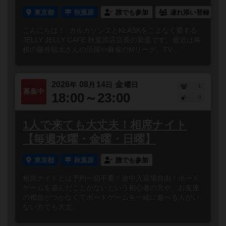
東京都
秋葉原
誰でも参加
連れ添い登録
こんにちは！ カルカソンヌとKLASKをこよなく愛する
JELLY JELLY CAFE 秋葉原店店長の新葉です。最近は将
棋の藤井聡太さんの活躍や麻雀のMリーグ、TV...
2026
08
14
金
年
月
日
曜日
1
募集中
18:00～23:00
0
1人で来ても大丈夫！相席ナイト
【毎週水曜・金曜・日曜】
東京都
秋葉原
誰でも参加
相席ナイトとは予約一切不要！途中入退場自由！ボード
ゲームを遊んだことがないという初心者の方や、お友達
の都合がつかなくてボードゲームを一緒に遊べる人がい
ない方でも大丈...