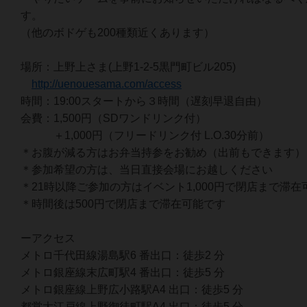
す。
（他のボドゲも200種類近くあります）
場所：上野上さま(上野1-2-5黒門町ビル205)
http://uenouesama.com/access
時間：19:00スタートから３時間（遅刻早退自由）
会費：1,500円（SDワンドリンク付）
＋1,000円（フリードリンク付 L.O.30分前）
＊お腹が減る方はお弁当持参をお勧め（出前もできます）
＊参加希望の方は、当日直接会場にお越しください
＊21時以降ご参加の方はイベント1,000円で閉店まで滞在
＊時間後は500円で閉店まで滞在可能です
ーアクセス
メトロ千代田線湯島駅6 番出口：徒歩2 分
メトロ銀座線末広町駅4 番出口：徒歩5 分
メトロ銀座線上野広小路駅A4 出口：徒歩5 分
都営大江戸線上野御徒町駅A4 出口：徒歩5 分