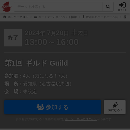
ログイン
ボドゲーマTOP
ボードゲーム会/イベント情報
愛知県のボードゲーム会
第
2024
7
20
土
年
月
日
曜日
終了
13:00～16:00
第1回 ギルド Guild
参加者：
4人（気になる！7人）
場 所：
愛知県（名古屋駅周辺）
会 場：
未設定
参加する
気になる！
参加および気になる！機能の利用には
ボドゲーマへのログイン
が必要です。