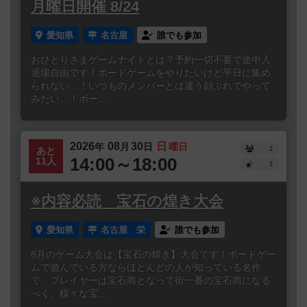
月曜日開催 8/24
愛知県
名古屋
誰でも参加
おひとりさまゲームナイトとは？予約一切不要で途中入
退場自由です！ボードゲームをやりたいけど平日に集め
られない…！いつものメンバーとは違う顔ぶれでやって
みたい…！ボー...
2026
08
30
日
年
月
日
曜日
1
あと
14:00～18:00
11人
1
※内容必読 宝石の煌き大会
愛知県
名古屋 栄
誰でも参加
8月のゲーム大会は【宝石の煌き】大会です！ボードゲー
ムで遊んでいる方ならほとんどの人が知っている名作
で、プレイヤーは宝石商となって街一番の宝石商になる
べく、様々な宝...