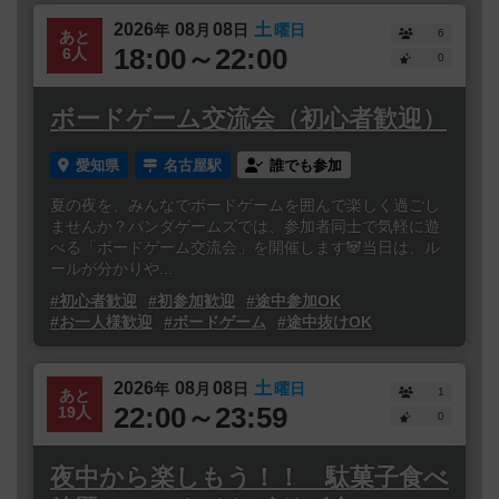
2026
08
08
土
年
月
日
曜日
6
あと
18:00～22:00
6人
0
ボードゲーム交流会（初心者歓迎）
愛知県
名古屋駅
誰でも参加
夏の夜を、みんなでボードゲームを囲んで楽しく過ごし
ませんか？パンダゲームズでは、参加者同士で気軽に遊
べる「ボードゲーム交流会」を開催します🐼当日は、ル
ールが分かりや...
#初心者歓迎
#初参加歓迎
#途中参加OK
#お一人様歓迎
#ボードゲーム
#途中抜けOK
2026
08
08
土
年
月
日
曜日
1
あと
22:00～23:59
19人
0
夜中から楽しもう！！ 駄菓子食べ