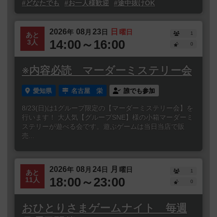
#どなたでも
#お一人様歓迎
#途中抜けOK
2026
08
23
日
年
月
日
曜日
1
あと
14:00～16:00
3人
0
※内容必読 マーダーミステリー会
愛知県
名古屋 栄
誰でも参加
8/23(日)は1グループ限定の【マーダーミステリー会】を
行います！ 大人気【グループSNE】様の小箱マーダーミ
ステリーが遊べる会です。遊ぶゲームは当日当店で販
売...
2026
08
24
月
年
月
日
曜日
1
あと
18:00～23:00
11人
0
おひとりさまゲームナイト 毎週