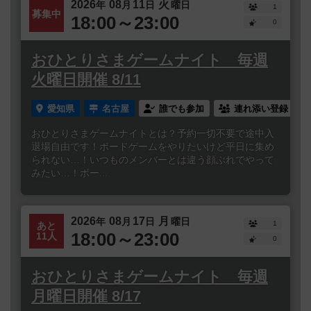
2026
08
11
火
年
月
日
曜日
1
募集中
18:00～23:00
0
おひとりさまゲームナイト 毎週
火曜日開催 8/11
愛知県
名古屋
誰でも参加
連れ添い登録
おひとりさまゲームナイトとは？予約一切不要で途中入
退場自由です！ボードゲームをやりたいけど平日に集め
られない…！いつものメンバーとは違う顔ぶれでやって
みたい…！ボー...
2026
08
17
月
年
月
日
曜日
1
あと
18:00～23:00
11人
0
おひとりさまゲームナイト 毎週
月曜日開催 8/17