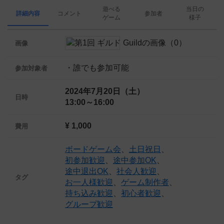
遊べる
当日の
詳細内容
コメント
参加者
ゲーム
様子
画像
・誰でも参加可能
参加対象者
2024年7月20日（土）
日時
13:00～16:00
¥ 1,000
費用
ボードゲーム会
、
土日祝日
、
初参加歓迎
、
途中参加OK
、
途中退出OK
、
社会人歓迎
、
タグ
お一人様歓迎
、
ゲーム制作者
、
持ち込み歓迎
、
初心者歓迎
、
グループ歓迎