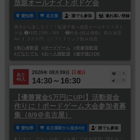
放題オールナイトボドゲ会
愛知県
名古屋
誰でも参加
連れ添い登録
夜中から楽しもう！！駄菓子食べ放題オールナイトボド
ゲ会 ❶時間:22時～5時 ❷料金:(税込価格) 飲み放題
A➪３,３００円 （ソフトドリンク飲み放題...
#初心者歓迎
#ボードゲーム
#初参加歓迎
#どなたでも
#お一人様歓迎
#途中抜けOK
2026
08
09
日
年
月
日
曜日
5
あと
14:30～16:30
40人
0
【優勝賞金5万円にUP!】活動資金
作りに！ボードゲーム大会参加者募
集（8/9＠名古屋）
愛知県
名古屋駅から徒歩4分
誰でも参加
私たちは、ゲームや楽しさを通じて社会課題に関わるこ