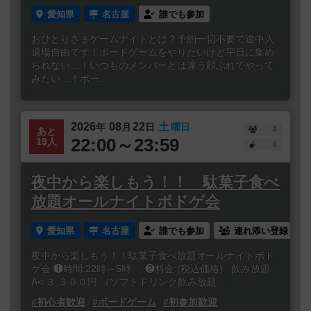
愛知県
名古屋
誰でも参加
おひとりさまゲームナイトとは？予約一切不要で途中入
退場自由です！ボードゲームをやりたいけど平日に集め
られない…！いつものメンバーとは違う顔ぶれでやって
みたい…！ボー...
2026
08
22
土
年
月
日
曜日
1
あと
22:00～23:59
19人
0
夜中から楽しもう！！ 駄菓子食べ
放題オールナイトボドゲ会
愛知県
名古屋
誰でも参加
連れ添い登録
夜中から楽しもう！！駄菓子食べ放題オールナイトボド
ゲ会 ❶時間:22時～5時 ❷料金:(税込価格) 飲み放題
A➪３,３００円 （ソフトドリンク飲み放題...
#初心者歓迎
#ボードゲーム
#初参加歓迎