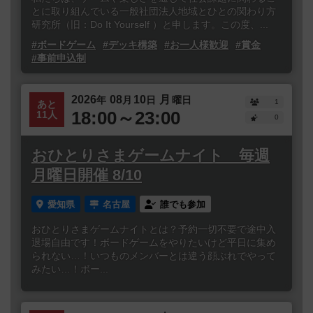
とに取り組んでいる一般社団法人地域とひとの関わり方
研究所（旧：Do It Yourself ）と申します。この度、...
#ボードゲーム
#デッキ構築
#お一人様歓迎
#賞金
#事前申込制
2026
08
10
月
年
月
日
曜日
1
あと
18:00～23:00
11人
0
おひとりさまゲームナイト 毎週
月曜日開催 8/10
愛知県
名古屋
誰でも参加
おひとりさまゲームナイトとは？予約一切不要で途中入
退場自由です！ボードゲームをやりたいけど平日に集め
られない…！いつものメンバーとは違う顔ぶれでやって
みたい…！ボー...