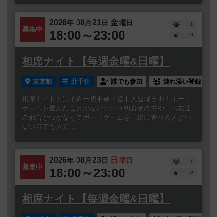
2026
08
21
金
年
月
日
曜日
1
募集中
18:00～23:00
0
相席ナイト【毎週金曜&日曜】
東京都
北千住
誰でも参加
連れ添い登録
相席ナイトとは予約一切不要！途中入退場自由！ボード
ゲームを遊んだことがないという初心者の方や、お友達
の都合がつかなくてボードゲームを一緒に遊べる人がい
ない方でも大丈...
2026
08
23
日
年
月
日
曜日
1
募集中
18:00～23:00
0
相席ナイト【毎週金曜&日曜】