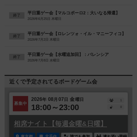
平日重ゲー会【マルコポーロ2：大いなる帰還】
終了
2026年6月25日 木曜日
平日重ゲー会【ロレンツォ・イル・マニーフィコ】
終了
2026年7月2日 木曜日
平日重ゲー会【水曜追加回】：バレンシア
終了
2026年7月8日 水曜日
近くで予定されてるボードゲーム会
2026
08
07
金
年
月
日
曜日
1
募集中
18:00～23:00
0
相席ナイト【毎週金曜&日曜】
東京都
北千住
誰でも参加
連れ添い登録