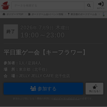
ログイン
ボドゲーマTOP
ボードゲーム会/イベント情報
東京都のボードゲーム会
2026
7
9
木
年
月
日
曜日
終了
19:00～23:00
平日重ゲー会【キーフラワー】
参加者：
1人 / 定員4人
場 所：
東京都（北千住）
会 場：
JELLY JELLY CAFE 北千住店
参加する
気になる！
参加および気になる！機能の利用には
ボドゲーマへのログイン
が必要です。