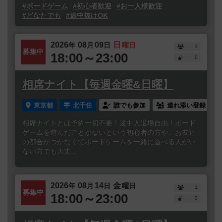
#ボードゲーム
#初心者歓迎
#お一人様歓迎
#どなたでも
#途中抜けOK
2026
08
09
日
年
月
日
曜日
1
募集中
18:00～23:00
0
相席ナイト【毎週金曜&日曜】
東京都
北千住
誰でも参加
連れ添い登録
相席ナイトとは予約一切不要！途中入退場自由！ボード
ゲームを遊んだことがないという初心者の方や、お友達
の都合がつかなくてボードゲームを一緒に遊べる人がい
ない方でも大丈...
2026
08
14
金
年
月
日
曜日
1
募集中
18:00～23:00
0