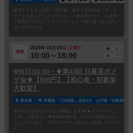
相席ナイトとは予約一切不要！途中入退場自由！ボード
ゲームを遊んだことがないという初心者の方や、お友達
の都合がつかなくてボードゲームを一緒に遊べる人がい
ない方でも大丈...
2026
08
09
日
年
月
日
曜日
22
満員
10:00～18:00
2
8/9(日)10:00～🍀第43回 日暮里ボド
ゲ会🍀【500円】【初心者・初参加
大歓迎】
東京都
常磐線「三河島駅」徒歩2分、山手線「日暮里駅」徒
第43回 日暮里ボドゲ会を開催します🌟 ★ボードゲーム
で楽しく遊ぼう！ 🔰未経験者歓迎。ルール説明からきち
んといたします。 🎲ボードゲーム持ち込み歓迎。もちろ
ん...