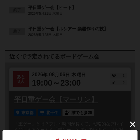
平日重ゲー会【ヒート】
終了
2026年5月21日 木曜日
平日重ゲー会【ルシアー 楽器作りの技】
終了
2026年5月28日 木曜日
近くで予定されてるボードゲーム会
2026
08
06
木
年
月
日
曜日
1
あと
19:00～23:00
3人
0
平日重ゲー会【マーリン】
東京都
北千住
誰でも参加
「重ゲー」とは？プレイ時間が長くて、戦略的なプレイ
を楽しめるゲームを「重ゲー」と呼んでいます。（反対
に、プレイ時間が短いゲームは軽ゲーと呼ばれていま