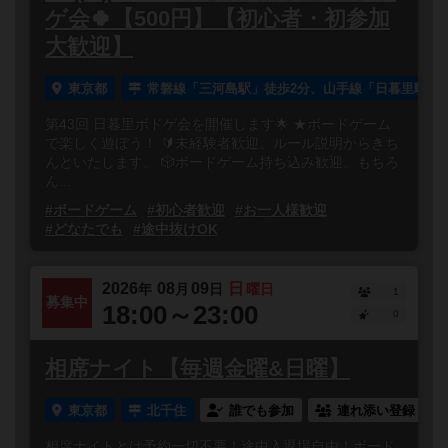
ゲ会🍀【500円】【初心者・初参加
大歓迎】
東京都
常磐線「三河島駅」徒歩2分、山手線「日暮里駅」徒
第43回 日暮里ボドゲ会を開催します🌟 ★ボードゲーム
で楽しく遊ぼう！ 🔰未経験者歓迎。ルール説明からきち
んといたします。 🎲ボードゲーム持ち込み歓迎。もちろ
ん...
#ボードゲーム
#初心者歓迎
#お一人様歓迎
#どなたでも
#途中抜けOK
2026
08
09
日
年
月
日
曜日
1
募集中
18:00～23:00
0
相席ナイト【毎週金曜&日曜】
東京都
北千住
誰でも参加
連れ添い登録
相席ナイトとは予約一切不要！途中入退場自由！ボード