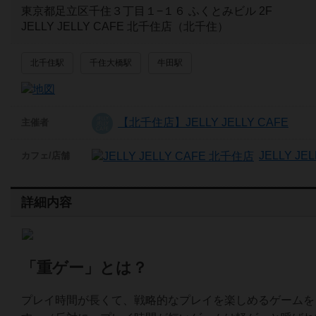
東京都足立区千住３丁目１−１６ ふくとみビル 2F
JELLY JELLY CAFE 北千住店（北千住）
北千住駅
千住大橋駅
牛田駅
【北千住店】JELLY JELLY CAFE
主催者
JELLY J
カフェ/店舗
詳細内容
「重ゲー」とは？
プレイ時間が長くて、戦略的なプレイを楽しめるゲームを