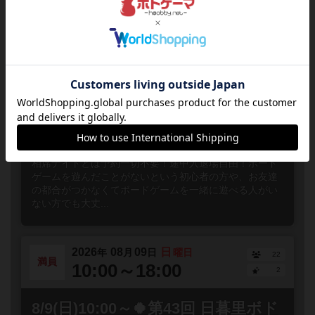
す！）重ゲーの良...
2026
08
07
金
年
月
日
曜日
1
募集中
18:00～23:00
0
相席ナイト【毎週金曜&日曜】
東京都
北千住
誰でも参加
連れ添い登録
相席ナイトとは予約一切不要！途中入退場自由！ボード
ゲームを遊んだことがないという初心者の方や、お友達
の都合がつかなくてボードゲームを一緒に遊べる人がい
ない方でも大丈...
2026
08
09
日
年
月
日
曜日
22
満員
10:00～18:00
2
8/9(日)10:00～🍀第43回 日暮里ボド