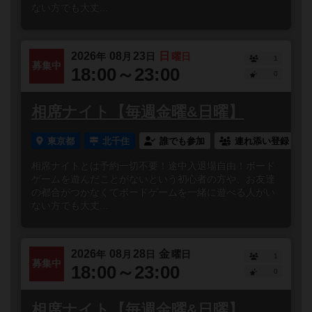
ない方でも大丈...
2026
08
23
日
年
月
日
曜日
1
募集中
18:00～23:00
0
相席ナイト【毎週金曜&日曜】
東京都
北千住
誰でも参加
連れ添い登録
相席ナイトとは予約一切不要！途中入退場自由！ボード
ゲームを遊んだことがないという初心者の方や、お友達
の都合がつかなくてボードゲームを一緒に遊べる人がい
ない方でも大丈...
2026
08
28
金
年
月
日
曜日
1
募集中
18:00～23:00
0
相席ナイト【毎週金曜&日曜】