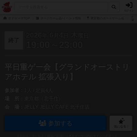
ログイン
ボドゲーマTOP
ボードゲーム会/イベント情報
東京都のボードゲーム会
2026
6
4
木
年
月
日
曜日
終了
19:00～23:00
平日重ゲー会【グランドオーストリ
アホテル 拡張入り】
参加者：
1人 / 定員4人
場 所：
東京都（北千住）
会 場：
JELLY JELLY CAFE 北千住店
参加する
気になる！
参加および気になる！機能の利用には
ボドゲーマへのログイン
が必要です。