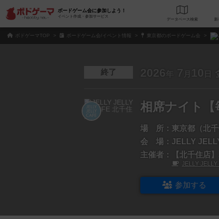
ボードゲーム会に参加しよう！
イベント作成・参加サービス
データベース
検
ボドゲーマTOP
ボードゲーム会/イベント情報
東京都のボードゲーム会
2026
7
10
終了
年
月
日
相席ナイト【
場 所：
東京都（北千
会 場：
JELLY JEL
主催者：
【北千住店】JE
JELLY JELL
参加する