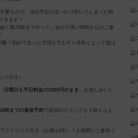
は不要なので、当日予定がぽっかり空いてしまった時
できます！
自由！夜23時までやっているので遅い時間からのご参
！
方多数！初めて会った方同士でもすぐ仲良くなって遊ば
リンク付き）
、
日曜日も平日料金の1800円のまま
、お楽しみいた
18時までの参加予約
で追加のドリンクも１杯もらえ
0円で２ドリンク付き（お酒もOK）！お気軽にご参加く