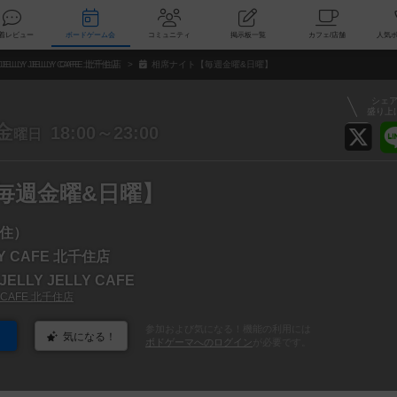
索
新着レビュー
ボードゲーム会
コミュニティ
掲示板一覧
カ
JELLY JELLY CAFE 北千住店
相席ナイト【毎週金曜&日曜】
シェ
盛り上
金
18:00～23:00
曜日
毎週金曜&日曜】
住）
LY CAFE 北千住店
LLY JELLY CAFE
Y CAFE 北千住店
参加および気になる！機能の利用には
気になる！
ボドゲーマへのログイン
が必要です。