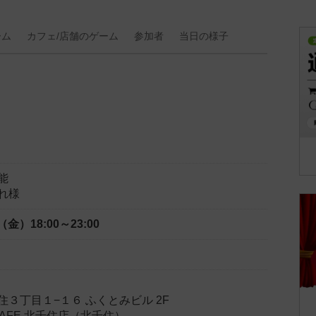
ーム
カフェ/
店舗の
ゲーム
参加者
当日の
様子
能
れ様
日（金）
18:00～23:00
３丁目１−１６ ふくとみビル 2F
Y CAFE 北千住店（北千住）