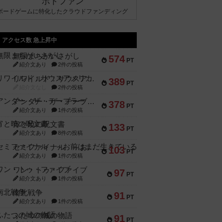
ボドファン
ボードゲームに特化したクラウドファンディング
アクセス数 急上昇中
無限まちがいさがし
574
PT
紹介文あり
2件の投稿
リワイルド：サウスアメリカ
389
PT
紹介文なし
2件の投稿
アンダー・ザ・テーブラー
378
PT
紹介文あり
1件の投稿
宵と暁の呪文書
133
PT
紹介文あり
8件の投稿
セミファイナル ～お前はまだ生きている～
103
PT
紹介文あり
1件の投稿
ワン・トゥ・ファイブ
97
PT
紹介文あり
1件の投稿
南北戦争
91
PT
紹介文あり
1件の投稿
ふたつの城の物語
91
PT