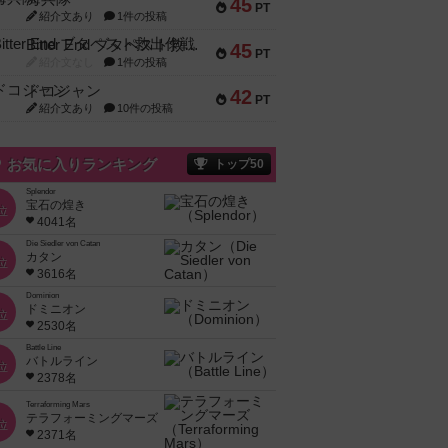
45
PT
紹介文あり
1件の投稿
Bitter End ブタペスト救出作戦
45
PT
紹介文なし
1件の投稿
ドコジャン
42
PT
紹介文あり
10件の投稿
お気に入りランキング
トップ50
Splendor
宝石の煌き
位
4041名
Die Siedler von Catan
カタン
位
3616名
Dominion
ドミニオン
位
2530名
Battle Line
バトルライン
位
2378名
Terraforming Mars
テラフォーミングマーズ
位
2371名