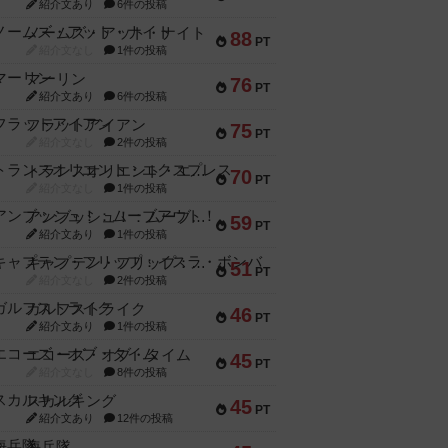
紹介文あり
6件の投稿
ノームズ・アット・ナイト
88
PT
紹介文なし
1件の投稿
マーリン
76
PT
紹介文あり
6件の投稿
フラットアイアン
75
PT
紹介文なし
2件の投稿
トランスオリエント・エクスプレス
70
PT
紹介文なし
1件の投稿
アンブッシュ！：ムーブアウト！
59
PT
紹介文あり
1件の投稿
キャプテン・フリップ：イスラ・ボンバ
51
PT
紹介文なし
2件の投稿
ガルフストライク
46
PT
紹介文あり
1件の投稿
エコーズ・オブ・タイム
45
PT
紹介文なし
8件の投稿
スカルキング
45
PT
紹介文あり
12件の投稿
海兵隊