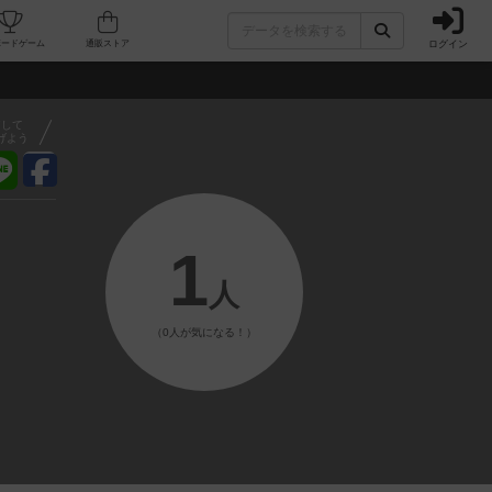
ログイン
フェ/店舗
人気ボードゲーム
通販ストア
アして
げよう
1
人
（0人が気になる！）