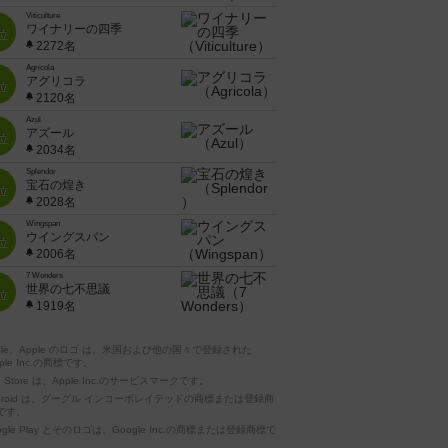
Viticulture
ワイナリーの四季
位
2272名
Agricola
アグリコラ
位
2120名
Azul
アズール
位
2034名
Splendor
宝石の煌き
位
2028名
Wingspan
ウイングスパン
位
2006名
7 Wonders
世界の七不思議
位
1919名
pple、Apple のロゴ は、米国および他の国々で登録された
ple Inc.の商標です。
p Store は、Apple Inc.のサービスマークです。
ndroid は、グーグル インコーポレイテッドの商標または登録商
です。
ogle Play とそのロゴは、Google Inc.の商標または登録商標で
。