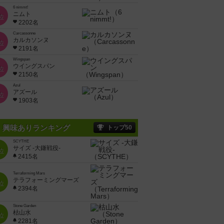
6 nimmt!
ニムト
位
2202名
Carcassonne
カルカソンヌ
位
2191名
Wingspan
ウイングスパン
位
2150名
Azul
アズール
位
1903名
興味ありランキング
トップ50
SCYTHE
サイズ -大鎌戦役-
位
2415名
Terraforming Mars
テラフォーミングマーズ
位
2394名
Stone Garden
枯山水
位
2281名