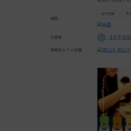
北千住駅
千
地図
【北千住店】J
主催者
登録先
カフェ/店舗