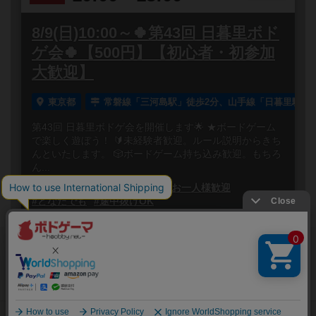
8/9(日)10:00～🍀第43回 日暮里ボド
ゲ会🍀【500円】【初心者・初参加
大歓迎】
東京都
常磐線「三河島駅」徒歩2分、山手線「日暮里駅」徒
第43回 日暮里ボドゲ会を開催します🌟 ★ボードゲーム
で楽しく遊ぼう！ 🔰未経験者歓迎。ルール説明からきち
んといたします。 🎲ボードゲーム持ち込み歓迎。もちろ
ん...
#ボードゲーム
#初心者歓迎
#お一人様歓迎
#どなたでも
#途中抜けOK
閉じる
Copyright (c)
ボードゲームのプレイ履歴を記録し
【ボドゲーマ】ボードゲームの総合情報サイト
て、
All rights reserved.
自分のデータを管理しませんか？
約75,000人
がボドゲーマを利用中！