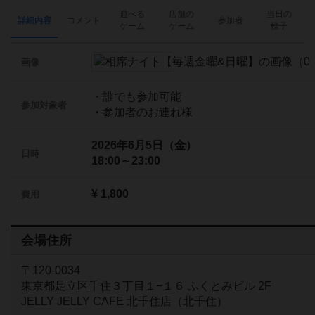
遊べる
店舗の
当日の
詳細内容
コメント
参加者
ゲーム
ゲーム
様子
画像
・誰でも参加可能
参加対象者
・参加者のお連れ様
2026年6月5日（金）
日時
18:00～23:00
¥ 1,800
費用
会場住所
〒120-0034
東京都足立区千住３丁目１−１６ ふくとみビル 2F
JELLY JELLY CAFE 北千住店（北千住）