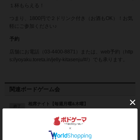
１杯もらえる！
つまり、1800円で２ドリンク付き（お酒もOK）！お気
軽にご参加ください♪
予約
店舗にお電話（03-4400-8871）または、web予約（http
s://yoyaku.toreta.in/jelly-kitasenju/#/）でも承ります。
関連ボードゲーム会
相席ナイト【毎週月曜&木曜】
終了
2023年10月5日 木曜日
相席ナイト【毎週金曜&日曜】
終了
2026年1月9日 金曜日