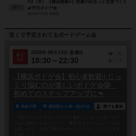
7/2（木） 【横浜開催⭐️】初夏のゆるっと友達づくり
終了
🌿平日ボドゲ会
2026年7月2日 木曜日
近くで予定されてるボードゲーム会
2026
08
14
金
年
月
日
曜日
11
あと
18:30～22:30
1人
0
【横浜ボドゲ会】初心者歓迎!! じっ
くり悩むのが楽しいボドゲ会🎲
初めてのステップアップに🦘
神奈川県
横浜駅から南へ徒歩5分
誰でも参加
「別のイベントで少しボドゲに触れて、もっと色々なゲ
ームに挑戦してみたい！」「重すぎるゲームはハードル
が高いけど、10分で終わるゲームより少しじっくり考え
てみたい！」...