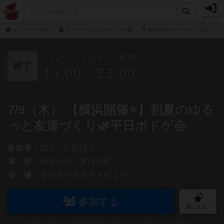
ログイン
ボドゲーマTOP
ボードゲーム会/イベント情報
神奈川県のボードゲーム会
2026
7
9
木
年
月
日
曜日
終了
19:00～23:00
7/9（木） 【横浜開催⭐️】初夏のゆる
っと友達づくり🌿平日ボドゲ会
参加者：
10人 / 定員15人
場 所：
神奈川県（東白楽駅）
会 場：
参加者のみ表示されます
参加する
気になる！
参加および気になる！機能の利用には
ボドゲーマへのログイン
が必要です。