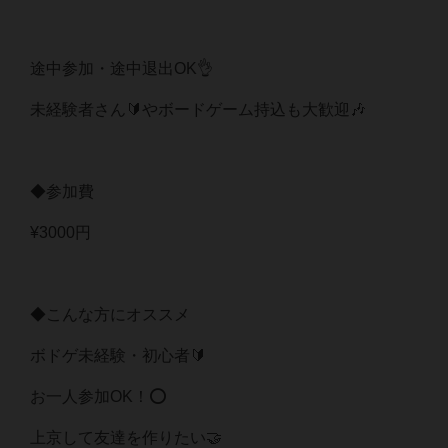
途中参加・途中退出OK👌
未経験者さん🔰やボードゲーム持込も大歓迎🎶
◆参加費
¥3000円
◆こんな方にオススメ
ボドゲ未経験・初心者🔰
お一人参加OK！⭕️
上京して友達を作りたい🤝