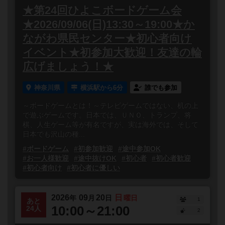
★第24回ひよこボードゲーム会
★2026/09/06(日)13:30～19:00★か
ながわ県民センター★初心者向け
イベント★初参加大歓迎！友達の輪
広げましょう！★
神奈川県
横浜駅から6分
誰でも参加
～ボードゲームとは！～テレビゲームではない、机の上
で遊ぶゲームです。日本では、ＵＮＯ、トランプ、将
棋、人生ゲーム等が有名ですが、実は海外では、そして
日本でも沢山の種...
#ボードゲーム
#初参加歓迎
#途中参加OK
#お一人様歓迎
#途中抜けOK
#初心者
#初心者歓迎
#初心者向け
#初心者に優しい
2026
09
20
日
年
月
日
曜日
1
あと
10:00～21:00
24人
2