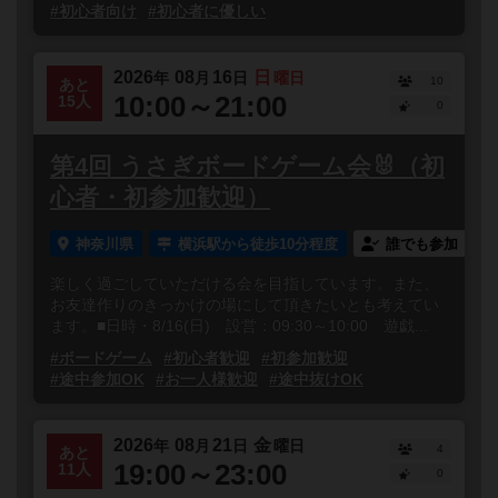
#初心者向け
#初心者に優しい
2026
08
16
日
年
月
日
曜日
10
あと
10:00～21:00
15人
0
第4回 うさぎボードゲーム会🐰（初
心者・初参加歓迎）
神奈川県
横浜駅から徒歩10分程度
誰でも参加
楽しく過ごしていただける会を目指しています。また、
お友達作りのきっかけの場にして頂きたいとも考えてい
ます。■日時・8/16(日) 設営：09:30～10:00 遊戯...
#ボードゲーム
#初心者歓迎
#初参加歓迎
#途中参加OK
#お一人様歓迎
#途中抜けOK
2026
08
21
金
年
月
日
曜日
4
あと
19:00～23:00
11人
0