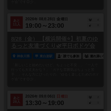
ゲ会”です😊少...
2026
08
28
金
年
月
日
曜日
4
あと
19:00～23:00
11人
0
8/28（金） 【横浜開催⭐️】初夏のゆ
るっと友達づくり🌿平日ボドゲ会
神奈川県
東白楽駅
誰でも参加
連れ添い登録
「新しいこと始めたいけど、ちょっと不安…」「一人で
行っても大丈夫かな？」「ガチな雰囲気はちょっと苦
手…」そんな方にぴったりの、“ゆるく楽しむためのボド
ゲ会”です😊少...
2026
09
06
日
年
月
日
曜日
2
あと
13:30～19:00
28人
1