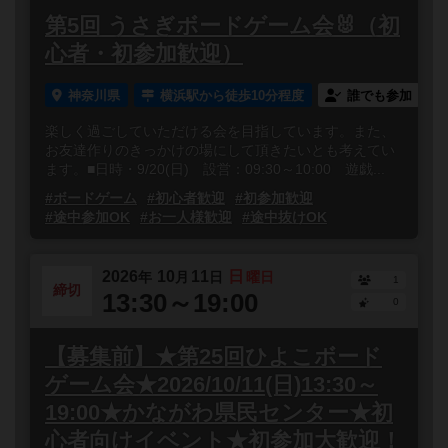
第5回 うさぎボードゲーム会🐰（初
心者・初参加歓迎）
神奈川県
横浜駅から徒歩10分程度
誰でも参加
楽しく過ごしていただける会を目指しています。また、
お友達作りのきっかけの場にして頂きたいとも考えてい
ます。■日時・9/20(日) 設営：09:30～10:00 遊戯...
#ボードゲーム
#初心者歓迎
#初参加歓迎
#途中参加OK
#お一人様歓迎
#途中抜けOK
2026
10
11
日
年
月
日
曜日
1
締切
13:30～19:00
0
【募集前】★第25回ひよこボード
ゲーム会★2026/10/11(日)13:30～
19:00★かながわ県民センター★初
心者向けイベント★初参加大歓迎！