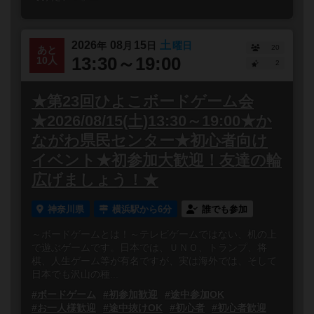
2026
08
15
土
年
月
日
曜日
20
あと
13:30～19:00
10人
2
★第23回ひよこボードゲーム会
★2026/08/15(土)13:30～19:00★か
ながわ県民センター★初心者向け
イベント★初参加大歓迎！友達の輪
広げましょう！★
神奈川県
横浜駅から6分
誰でも参加
～ボードゲームとは！～テレビゲームではない、机の上
で遊ぶゲームです。日本では、ＵＮＯ、トランプ、将
棋、人生ゲーム等が有名ですが、実は海外では、そして
日本でも沢山の種...
#ボードゲーム
#初参加歓迎
#途中参加OK
#お一人様歓迎
#途中抜けOK
#初心者
#初心者歓迎