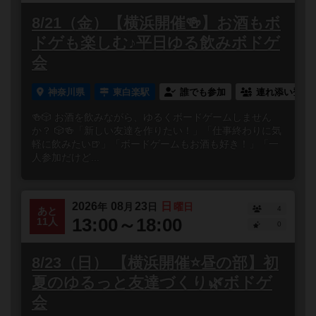
8/21（金）【横浜開催🍻】お酒もボ
ドゲも楽しむ♪平日ゆる飲みボドゲ
会
神奈川県
東白楽駅
誰でも参加
連れ添い登録
🍻🎲 お酒を飲みながら、ゆるくボードゲームしません
か？ 🎲🍻「新しい友達を作りたい！」「仕事終わりに気
軽に飲みたい🍺」「ボードゲームもお酒も好き！」「一
人参加だけど...
2026
08
23
日
年
月
日
曜日
4
あと
13:00～18:00
11人
0
8/23（日） 【横浜開催⭐️昼の部】初
夏のゆるっと友達づくり🌿ボドゲ
会