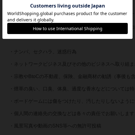
【禁止事項】
※下記内容を発見、発覚した際は、途中退出いただきます
（開催日以降も、参加者より申し出ありましたら、同様の
・ナンパ、セクハラ、迷惑行為
・ネットワークビジネス及びその他のビジネスへ取り組ま
・宗教やBtoCの不動産、保険、金融商材の勧誘（事後も
・煙草の臭い、口臭、体臭、過度な香水などについては特
・ボードゲームには傷をつけたり、汚したりしないように
・個人間の連絡先の交換などは各々の責任でお願いします
・風景写真や動画のSNS等への無許可投稿